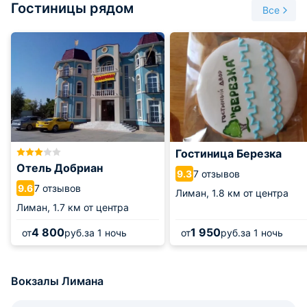
Гостиницы рядом
Автобусы можно подождать в хорошую погоду на улице,
Все
где также предусмотрены скамейки и навес. Большая
часть автобусов совершает рейсы по местному пригороду
и не отличаются высокой комфортабельностью.
Гостиница Березка
Отель Добриан
7 отзывов
9.3
7 отзывов
9.6
Лиман,
1.8 км от центра
Лиман,
1.7 км от центра
4 800
1 950
от
руб.
за 1 ночь
от
руб.
за 1 ночь
Вокзалы Лимана