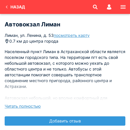
НАЗАД
Автовокзал Лиман
Лиман, ул. Ленина, д. 53
посмотреть карту
0.7 км до центра города
Населенный пункт Лиман в Астраханской области является
поселком городского типа. На территории пгт есть свой
небольшой автовокзал, с которого можно уехать до
областного центра и не только. Автобусы с этой
автостанции помогают совершать транспортное
соединение местного пригорода, районного центра и
Астрахани.
Автовокзал небольшой, но вполне комфортный для
недолгого ожидания. Здесь предусмотрен туалет, билетная
Читать полностью
касса, скамейки для сидения, небольшие пункты
общественного питания, где можно прилично и быстро
Добавить отзыв
перекусить.