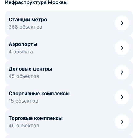
располагается крестильная церковь в честь святых
Инфраструктура Москвы
праведных Иоанна и Анны, а также часовня Иоанна
Крестителя.
Станции метро
Стоит отметить и памятник, установленный в честь М.В.
368 объектов
Ломоносова, который находится на углу дома №118.
Помимо достопримечательностей на Ярославском
проспекте располагается огромное количество объектов
Аэропорты
инфраструктуры и учебных заведений. Есть здесь и
4 объекта
школы, и детские сады, и детская библиотека, а также
кафе, бары, рестораны, магазины, банки и многое другое.
Самым крупным торговым центром Ярославского шоссе
Деловые центры
считается торговый дом «Ярославский тракт».
45 объектов
Таким образом, Ярославское шоссе располагается всеми
необходимыми условиями для приятного отдыха и
Спортивные комплексы
удобного проживания.
15 объектов
Торговые комплексы
46 объектов