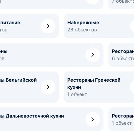
а
7 объект
 питание
Набережные
тов
26 объектов
оны
Ресторан
ов
6 объект
ны Бельгийской
Рестораны Греческой
кухни
1 объект
ны Дальневосточной кухни
Рестора
1 объект