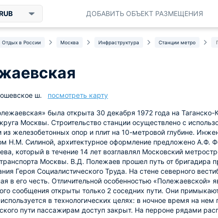
RUB
ДОБАВИТЬ ОБЪЕКТ РАЗМЕЩЕНИЯ
Отдых в России
Москва
Инфраструктура
Станции метро
жаевская
ошевское ш.
посмотреть карту
лежаевская» была открыта 30 декабря 1972 года на Таганско
круга Москвы. Строительство станции осуществлено с использ
 из железобетонных опор и плит на 10-метровой глубине. Инж
м Н.М. Силиной, архитектурное оформление предложено А.Ф. Фо
ева, который в течение 14 лет возглавлял Московский метростр
транспорта Москвы. В.Д. Полежаев прошел путь от бригадира 
ания Героя Социалистического Труда. На стене северного вест
ая в его честь. Отличительной особенностью «Полежаевской» я
го сообщения открыты только 2 соседних пути. Они примыкают
 используется в технологических целях: в ночное время на нем
ского пути пассажирам доступ закрыт. На перроне рядами ра