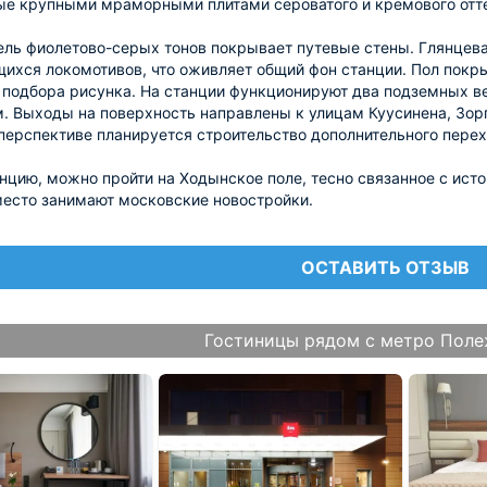
е крупными мраморными плитами сероватого и кремового оттен
ль фиолетово-серых тонов покрывает путевые стены. Глянцева
ихся локомотивов, что оживляет общий фон станции. Пол пок
 подбора рисунка. На станции функционируют два подземных 
. Выходы на поверхность направлены к улицам Куусинена, Зор
ерспективе планируется строительство дополнительного пере
нцию, можно пройти на Ходынское поле, тесно связанное с исто
место занимают московские новостройки.
ОСТАВИТЬ ОТЗЫВ
Гостиницы рядом с метро Поле