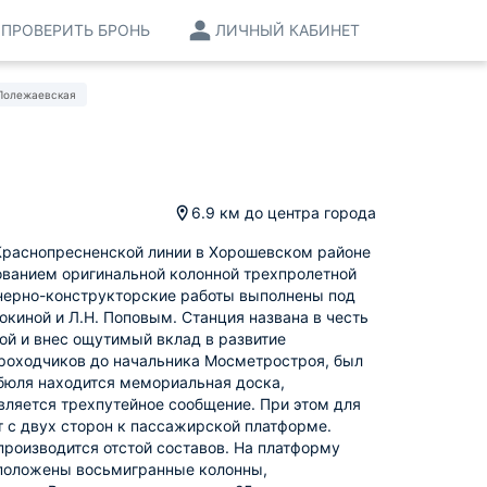
ПРОВЕРИТЬ БРОНЬ
ЛИЧНЫЙ КАБИНЕТ
Полежаевская
6.9 км
до центра города
-Краснопресненской линии в Хорошевском районе
ованием оригинальной колонной трехпролетной
енерно-конструкторские работы выполнены под
киной и Л.Н. Поповым. Станция названа в честь
ой и внес ощутимый вклад в развитие
проходчиков до начальника Мосметростроя, был
ибюля находится мемориальная доска,
вляется трехпутейное сообщение. При этом для
 с двух сторон к пассажирской платформе.
 производится отстой составов. На платформу
сположены восьмигранные колонны,