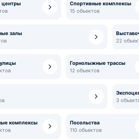
 центры
Спортивные комплексы
тов
15 объектов
ные залы
Выставо
тов
22 объек
 улицы
Горнолыжные трассы
ктов
12 объектов
Экспоце
ов
3 объект
ные комплексы
Посольства
ктов
110 объектов