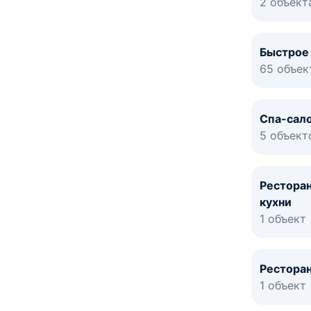
2 объект
Быстрое
65 объек
Спа-сал
5 объект
Рестора
кухни
1 объект
Рестора
1 объект