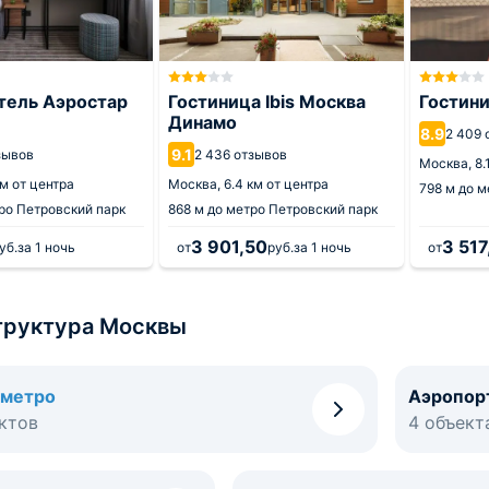
тель Аэростар
Гостиница Ibis Москва
Гостин
Динамо
8.9
2 409 
9.1
зывов
2 436 отзывов
Москва,
8.
км от центра
Москва,
6.4 км от центра
798 м
до м
ро Петровский парк
868 м
до метро Петровский парк
3 901,50
3 517
уб.
за 1 ночь
от
руб.
за 1 ночь
от
руктура Москвы
 метро
Аэропор
ктов
4 объект