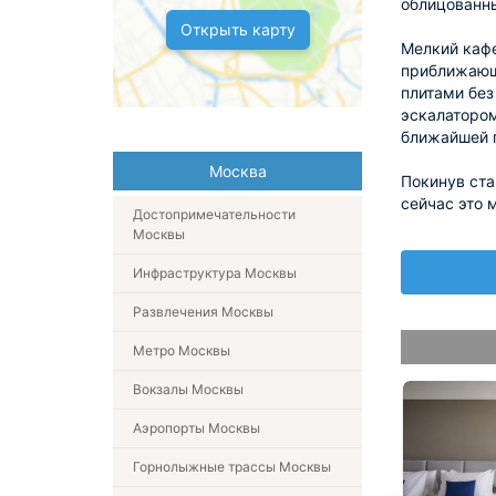
облицованны
Открыть карту
Мелкий кафе
приближающ
плитами без
эскалатором
ближайшей п
Москва
Покинув ста
сейчас это 
Достопримечательности
Москвы
Инфраструктура Москвы
Развлечения Москвы
Метро Москвы
Вокзалы Москвы
Аэропорты Москвы
Горнолыжные трассы Москвы