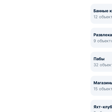
Банные 
12 объек
Развлек
9 объект
Пабы
32 объек
Магазин
15 объек
Яхт-клу