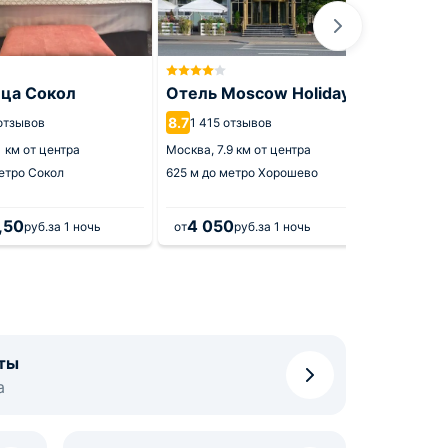
ица Сокол
Отель Moscow Holiday
Гости
8.7
9.4
отзывов
1 415 отзывов
1 15
1 км от центра
Москва,
7.9 км от центра
Москва,
етро Сокол
625 м
до метро Хорошево
865 м
до
,50
4 050
5 5
руб.
за 1 ночь
от
руб.
за 1 ночь
от
ты
а