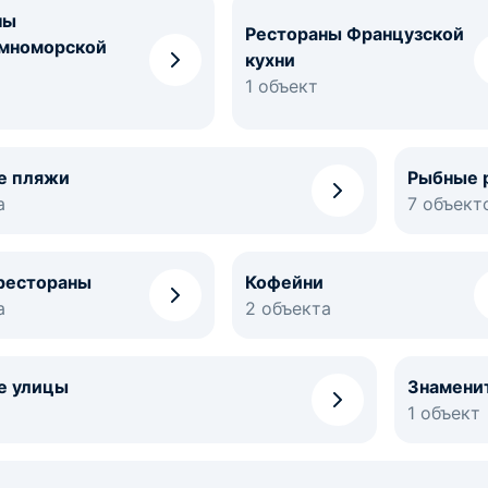
ны
Рестораны Французской
мноморской
кухни
1 объект
е пляжи
Рыбные 
а
7 объект
рестораны
Кофейни
а
2 объекта
е улицы
Знамени
1 объект