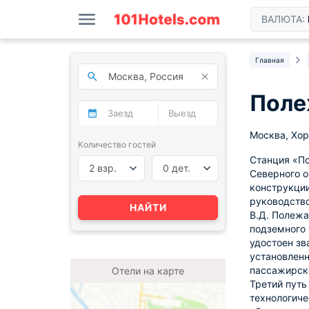
ВАЛЮТА:
Главная
Поле
Москва, Хор
Количество гостей
Станция «По
2 взр.
0 дет.
Северного о
конструкции
руководство
НАЙТИ
В.Д. Полежа
подземного 
удостоен зв
установленн
пассажирско
Отели на карте
Третий путь
технологиче