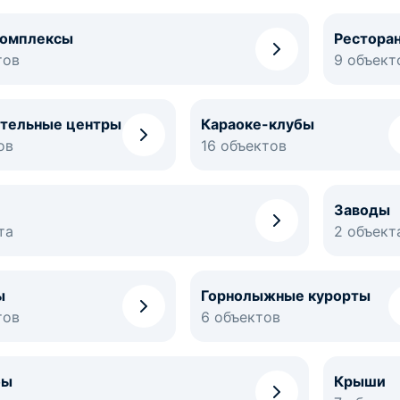
комплексы
Рестора
тов
9 объект
ательные центры
Караоке-клубы
ов
16 объектов
Заводы
та
2 объект
ы
Горнолыжные курорты
тов
6 объектов
бы
Крыши