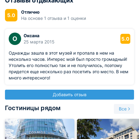
Отзывы отдыхающих
В залах музея имеются компьютеры, где можно найти
Отлично
5.0
интересующую информацию о выставке, которая
На основе 1 отзыва и 1 оценки
проводится, так и о других местах. Также настроенные
виртуальные «гиды» по музею помогут самостоятельно
что-то изучить. Вся выставка проходит под музыкальное
Оксана
О
5.0
сопровождение с показом видео. Директором
25 марта 2015
Дарвинского музея является Клюкина Анна Иосифовна с
1988 года. Создателем большинства препаратов для
Однажды зашла в этот музей и пропала в нем на
Дарвинского музея является Федулов Филипп Евтихиевич.
несколько часов. Интерес мой был просто громадный!
Утолить его полностью так и не получилось, поэтому
придется еще несколько раз посетить это место. В нем
много интересного!
Добавить отзыв
Гостиницы рядом
Все