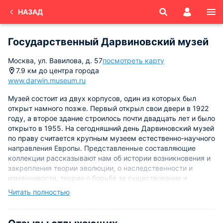
НАЗАД
Государственный Дарвиновский музей
Москва, ул. Вавилова, д. 57
посмотреть карту
7.9 км до центра города
www.darwin.museum.ru
Музей состоит из двух корпусов, один из которых был
открыт намного позже. Первый открыл свои двери в 1922
году, а второе здание строилось почти двадцать лет и было
открыто в 1955. На сегодняшний день Дарвиновский музей
по праву считается крупным музеем естественно-научного
направления Европы. Представленные составляющие
коллекции рассказывают нам об истории возникновения и
закрепления теории эволюции, о наследственности и
изменчивости, теории о борьбе за существование и
естественном отборе, о разнообразии жизней на земле.
Читать полностью
Восхитительную часть коллекции составляют: альбиносы и
меланисты, редкие книги, абберативные формы, зубы
вымерших акул, анималистическое искусство.