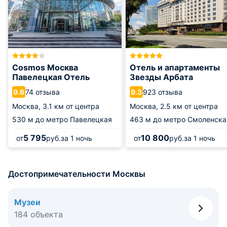
Cosmos Москва
Отель и апартаменты
Павелецкая Отель
Звезды Арбата
74 отзыва
923 отзыва
9.6
9.3
Москва,
3.1 км от центра
Москва,
2.5 км от центра
530 м
до метро Павелецкая
463 м
до метро Смоленска
5 795
10 800
от
руб.
за 1 ночь
от
руб.
за 1 ночь
Достопримечательности Москвы
Музеи
184 объекта