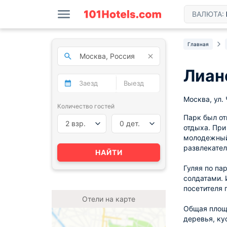
ВАЛЮТА:
Главная
Лиан
Москва, ул.
Количество гостей
Парк был от
2 взр.
0 дет.
отдыха. При
молодежный 
развлекате
НАЙТИ
Гуляя по па
солдатами. 
посетителя 
Отели на карте
Общая площа
деревья, ку