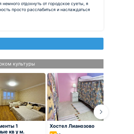
я немного отдохнуть от городское суеты, я
жность просто расслабиться и наслаждаться
рком культуры
менты 1
Хостел Лианозово
Отель
ые кв у м.