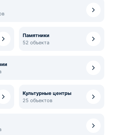
ов
Памятники
52 объекта
рии
а
Культурные центры
25 объектов
а