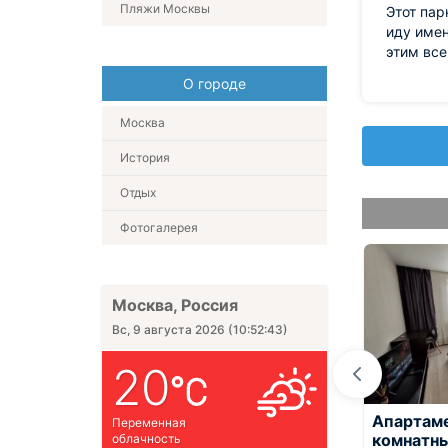
Пляжи Москвы
Этот пар
иду имен
этим все
О городе
Москва
История
Отдых
Фотогалерея
Москва, Россия
Вс, 9 августа 2026
(
10:52:44
)
20
нты Мелодия
Апартаменты На
Апартам
Переменная
Place
Дмитровском шоссе
комнатны
облачность