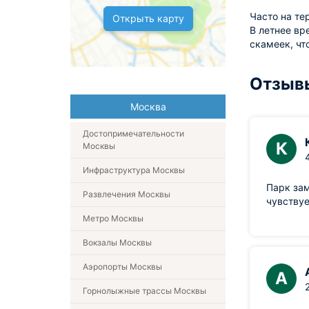
Часто на те
Открыть карту
В летнее вр
скамеек, чт
Отзыв
Москва
Достопримечательности
К
Москвы
Инфраструктура Москвы
Парк зам
Развлечения Москвы
чувствуе
Метро Москвы
Вокзалы Москвы
Аэропорты Москвы
А
Горнолыжные трассы Москвы