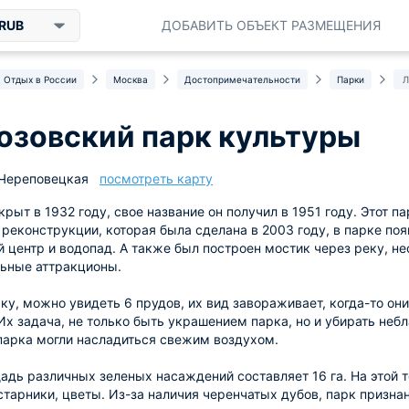
RUB
ДОБАВИТЬ ОБЪЕКТ РАЗМЕЩЕНИЯ
Отдых в России
Москва
Достопримечательности
Парки
Л
озовский парк культуры
 Череповецкая
посмотреть карту
крыт в 1932 году, свое название он получил в 1951 году. Этот 
 реконструкции, которая была сделана в 2003 году, в парке по
центр и водопад. А также был построен мостик через реку, не
льные аттракционы.
рку, можно увидеть 6 прудов, их вид завораживает, когда-то 
Их задача, не только быть украшением парка, но и убирать неб
парка могли насладиться свежим воздухом.
дь различных зеленых насаждений составляет 16 га. На этой 
старники, цветы. Из-за наличия черенчатых дубов, парк призн