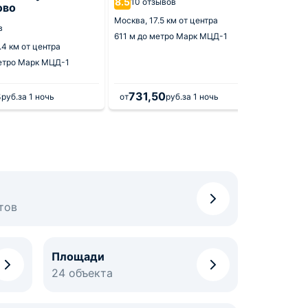
8.5
9.4
10 отзывов
6 от
ово
Москва,
17.5 км от центра
Москва,
в
611 м
до метро Марк МЦД-1
79 м
до 
.4 км от центра
МЦД-1
етро Марк МЦД-1
3
731,50
8 4
руб.
за 1 ночь
от
руб.
за 1 ночь
от
тов
Площади
24 объекта