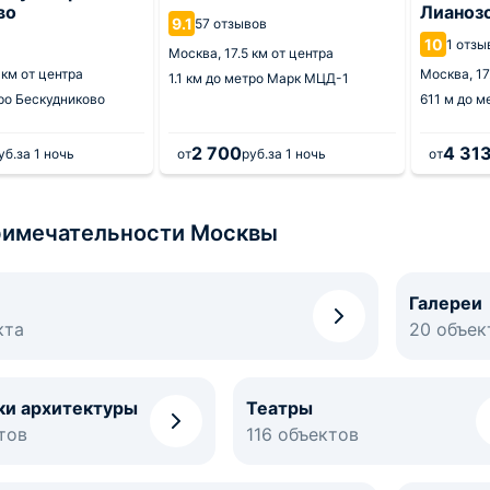
во
Лианоз
9.1
57 отзывов
10
а
1 отзы
Москва,
17.5 км от центра
 км от центра
Москва,
17
1.1 км
до метро Марк МЦД-1
ро Бескудниково
611 м
до м
2 700
4 31
уб.
за 1 ночь
от
руб.
за 1 ночь
от
имечательности Москвы
Галереи
кта
20 объек
ки архитектуры
Театры
тов
116 объектов