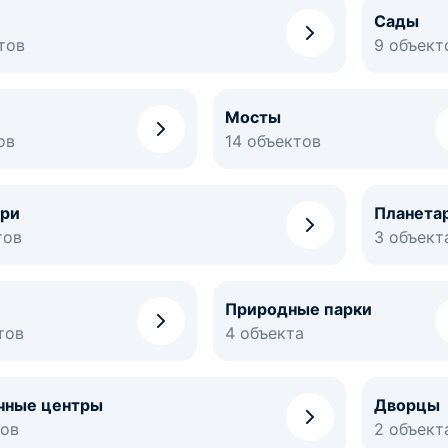
Сады
тов
9 объект
Мосты
ов
14 объектов
ри
Планета
тов
3 объект
Природные парки
тов
4 объекта
чные центры
Дворцы
тов
2 объект