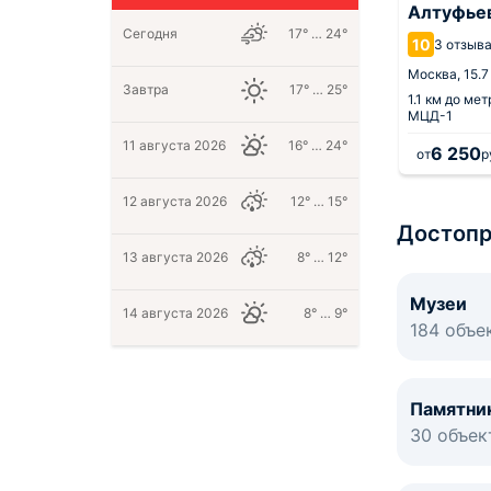
107к3
Алтуфье
Сегодня
17° … 24°
8.5
10
4 отзыва
3 отзыв
от центра
Москва,
15 км от центра
Москва,
15.7
о Яхромская
Завтра
17° … 25°
239 м
до метро Яхромская
1.1 км
до мет
МЦД-1
11 августа 2026
16° … 24°
5 547
6 250
от
руб.
за 1 ночь
от
р
12 августа 2026
12° … 15°
Достопр
13 августа 2026
8° … 12°
Музеи
14 августа 2026
8° … 9°
184 объе
Памятни
30 объек