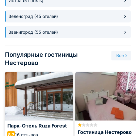
Истра
(51 отель)
популярное село, у которого нет отбоя от туристов.
Зеленоград
(45 отелей)
Звенигород
(55 отелей)
Популярные гостиницы
Все
Нестерово
Парк-Отель Ruza Forest
Гостиница Нестерово
16 отзывов
8.7