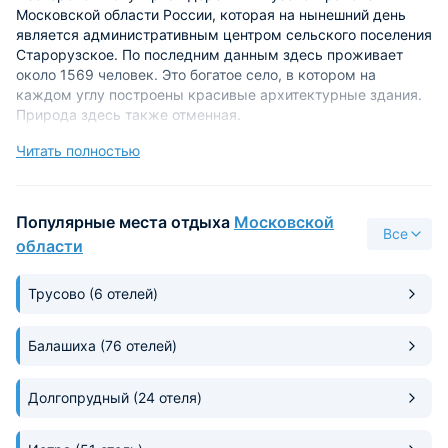
Московской области России, которая на нынешний день
является административным центром сельского поселения
Старорузское. По последним данным здесь проживает
около 1569 человек. Это богатое село, в котором на
каждом углу построены красивые архитектурные здания.
Природа здесь также отменная.
Читать полностью
Истинным ценителям красивых природных пейзажей и
изысканной архитектуры будет очень интересно побывать
в этом прекрасном месте. Сегодня в поселке работает 3
больших среднеобразовательных школы и два садика. В
Популярные места отдыха
Московской
Все
одном из зданий расположена огромная библиотека с
области
богатым ассортиментом разнообразных интересных книг.
Главной сельской достопримечательностью является дом
Трусово
(6 отелей)
творчества союза писателей - «Малеевка».
Это красивое двухэтажное архитектурное здание, которое
Балашиха
(76 отелей)
так и манит к себе туристов. Здесь есть на что посмотреть.
В доме творчества всегда проводят разнообразные
интересные концерты, поэтические вечера, собрания, а
Долгопрудный
(24 отеля)
иногда даже танцы, на которых местные девушки находят
себе достойных кавалеров. Нестерово очень красивое