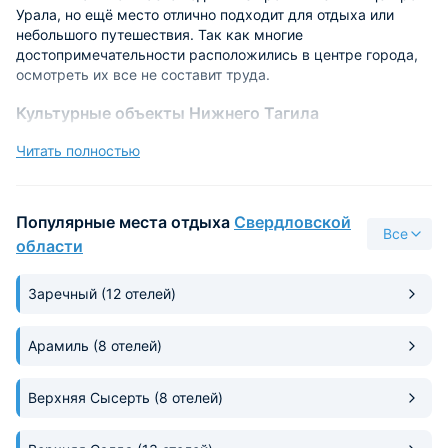
Урала, но ещё место отлично подходит для отдыха или
небольшого путешествия. Так как многие
достопримечательности расположились в центре города,
осмотреть их все не составит труда.
Культурные объекты Нижнего Тагила
Каждому туристу следует посетить музей
Читать полностью
Изобразительных искусств, потому как именно здесь
выставлены картины Айвазовского И. К., Андронова Н. И.,
Басова В. Н. Так же тут хранятся скульптуры, фарфоровые,
Популярные места отдыха
Свердловской
стеклянные статуэтки и прочие объекты декоративного
Все
искусства.
области
Из интересных мест можно ещё посетить Музей-завод
Заречный
(12 отелей)
истории развития техники и черной металлургии. Это
единственный в России завод индустриальной культуры, в
котором проводятся экскурсии. На них вам расскажут про
Арамиль
(8 отелей)
мартеновские печи, водонапорную башню и мостовой кран.
Еще на территории завода расположено оборудование 19-
Верхняя Сысерть
(8 отелей)
20 веков, которое демонстрирует развитие технологий в
области металлургии.