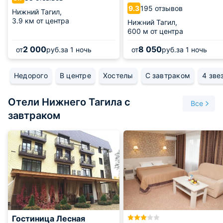
народов Урала 19-го века. На территории парка действует
195 отзывов
9.3
Нижний Тагил,
местная валюта — отчеканные «ермаки», которыми можно
3.9 км от центра
Нижний Тагил,
расплачиваться на ярмарке или купить угощения.
600 м от центра
Нижний Тагил — место, куда захочется возвращаться
2 000
8 050
от
руб.
за 1 ночь
от
руб.
за 1 ночь
вновь и вновь, ведь город покоряет своей архитектурой и
разнообразием развлечений.
Недорого
В центре
Хостелы
С завтраком
4 зве
Отели Нижнего Тагила с
Все
завтраком
Гостиница Лесная