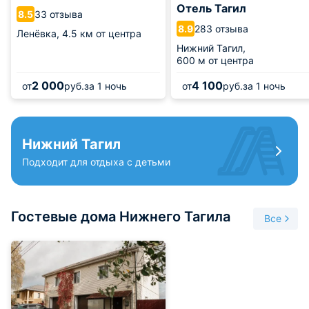
Отель Тагил
33 отзыва
8.5
283 отзыва
8.9
Ленёвка,
4.5 км от центра
Нижний Тагил,
600 м от центра
2 000
4 100
от
руб.
за 1 ночь
от
руб.
за 1 ночь
Нижний Тагил
Подходит для отдыха с детьми
Гостевые дома Нижнего Тагила
Все