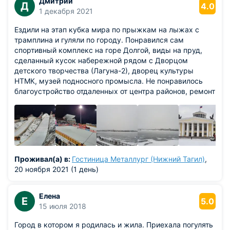
Дмитрий
Д
4.0
1 декабря 2021
Ездили на этап кубка мира по прыжкам на лыжах с
трамплина и гуляли по городу. Понравился сам
спортивный комплекс на горе Долгой, виды на пруд,
сделанный кусок набережной рядом с Дворцом
детского творчества (Лагуна-2), дворец культуры
НТМК, музей подносного промысла. Не понравилось
благоустройство отдаленных от центра районов, ремонт
моста через железнодорожные пути, из-за которого
пришлось каждый раз ездить в объезд по дороге в
гостиницу.
Проживал(а) в:
Гостиница Металлург (Нижний Тагил)
,
20 ноября 2021 (1 день)
Елена
Е
5.0
15 июля 2018
Город в котором я родилась и жила. Приехала погулять