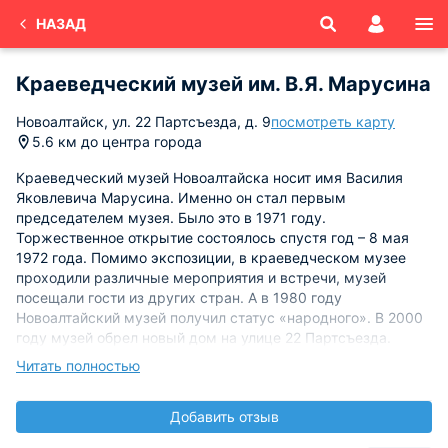
НАЗАД
Краеведческий музей им. В.Я. Марусина
Новоалтайск, ул. 22 Партсъезда, д. 9
посмотреть карту
5.6 км до центра города
Краеведческий музей Новоалтайска носит имя Василия
Яковлевича Марусина. Именно он стал первым
председателем музея. Было это в 1971 году.
Торжественное открытие состоялось спустя год – 8 мая
1972 года. Помимо экспозиции, в краеведческом музее
проходили различные мероприятия и встречи, музей
посещали гости из других стран. А в 1980 году
Новоалтайский музей получил статус «народного». В 2000
году музей обрел новый дом на улице 22 Партсъезда.
Читать полностью
Краеведческий музей имеет четыре экспозиционных зала.
В них рассказывается о самом музее – о его истории,
Добавить отзыв
работниках и, конечно же, основателе В.Я. Марусине.
Представлены экспозиции о животном и растительном