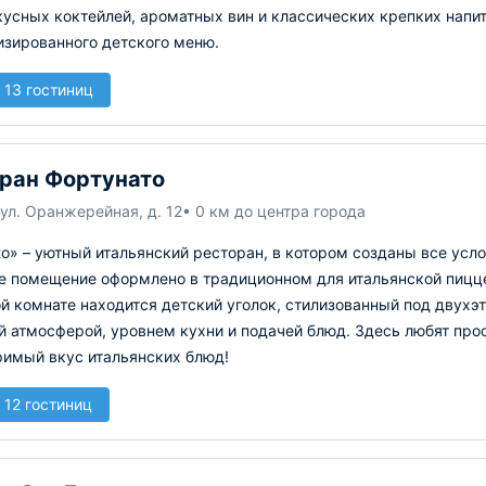
усных коктейлей, ароматных вин и классических крепких напит
изированного детского меню.
 13 гостиниц
ран Фортунато
ул. Оранжерейная, д. 12
• 0 км до центра города
to» – уютный итальянский ресторан, в котором созданы все усл
е помещение оформлено в традиционном для итальянской пиццер
й комнате находится детский уголок, стилизованный под двухэ
 атмосферой, уровнем кухни и подачей блюд. Здесь любят про
римый вкус итальянских блюд!
 12 гостиниц