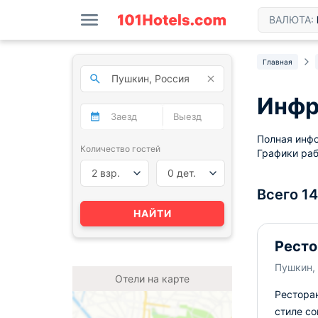
ВАЛЮТА:
Главная
Инфр
Полная инфо
Количество гостей
Графики раб
2 взр.
0 дет.
Всего 1
НАЙТИ
Ресто
Пушкин, 
Отели на карте
Рестора
стиле co