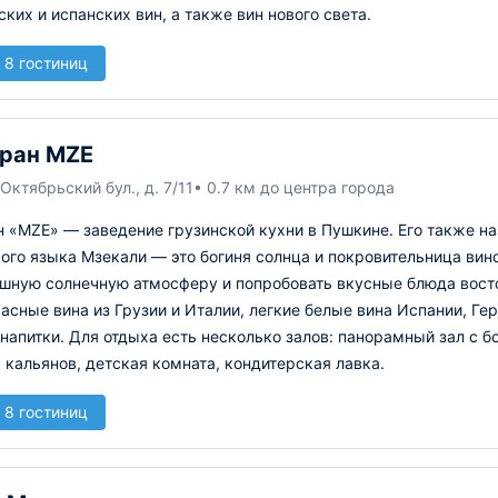
ких и испанских вин, а также вин нового света.
 8 гостиниц
ран MZE
Октябрьский бул., д. 7/11
• 0.7 км до центра города
 «MZE» — заведение грузинской кухни в Пушкине. Его также н
ого языка Мзекали — это богиня солнца и покровительница ви
ушную солнечную атмосферу и попробовать вкусные блюда восто
асные вина из Грузии и Италии, легкие белые вина Испании, Ге
напитки. Для отдыха есть несколько залов: панорамный зал с 
а кальянов, детская комната, кондитерская лавка.
 8 гостиниц