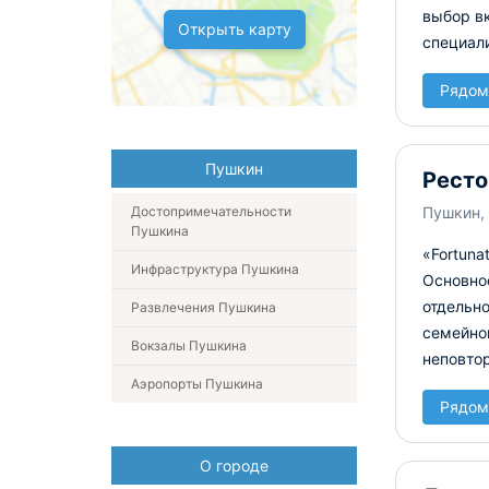
выбор вк
Открыть карту
специал
Рядом
Пушкин
Ресто
Достопримечательности
Пушкин, 
Пушкина
«Fortuna
Инфраструктура Пушкина
Основно
отдельно
Развлечения Пушкина
семейной
Вокзалы Пушкина
неповто
Аэропорты Пушкина
Рядом
О городе