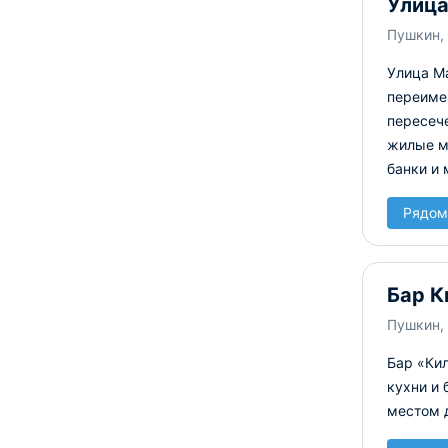
Улица
Пушкин, 
Улица Ма
переимен
пересеч
жилые м
банки и 
Рядом
Бар К
Пушкин, 
Бар «Ки
кухни и 
местом 