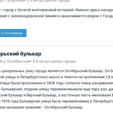
ул. Гусарская
• 2.3 км до центра города
 город с богатой многовековой историей. Именно здесь находи
ения с железнодорожной линией и заканчивается рядом с Гос
 2 гостиницы
рьский бульвар
 б-р Октябрьский
• 0.8 км до центра города
 центральных улиц города является Октябрьский бульвар. Он бе
й улицы и Петербургского шоссе и тянется на протяжении 1,9 
Улица была проложенна в 1808 году согласно плану расширения
 Бульварная, позднее улицу переименовывали еще пару раз, д
кий бульвар и Верхний бульвар, а восточную часть именовали
 1919 года Бульварная улица была переименована в Петербургс
вое нынешнее название - Октябрьский бульвар.