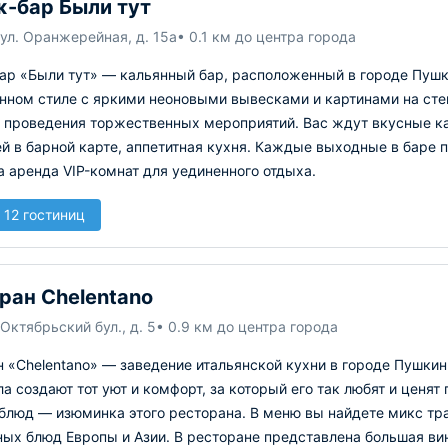
-бар Были тут
ул. Оранжерейная, д. 15а
• 0.1 км до центра города
ар «Были тут» — кальянный бар, расположенный в городе Пушк
нном стиле с яркими неоновыми вывесками и картинами на стен
и проведения торжественных мероприятий. Вас ждут вкусные к
й в барной карте, аппетитная кухня. Каждые выходные в баре 
 аренда VIP-комнат для уединенного отдыха.
 12 гостиниц
ран Chelentano
Октябрьский бул., д. 5
• 0.9 км до центра города
 «Chelentano» — заведение итальянской кухни в городе Пушкин
а создают тот уют и комфорт, за который его так любят и ценя
 блюд — изюминка этого ресторана. В меню вы найдете микс тр
ых блюд Европы и Азии. В ресторане представлена большая вин