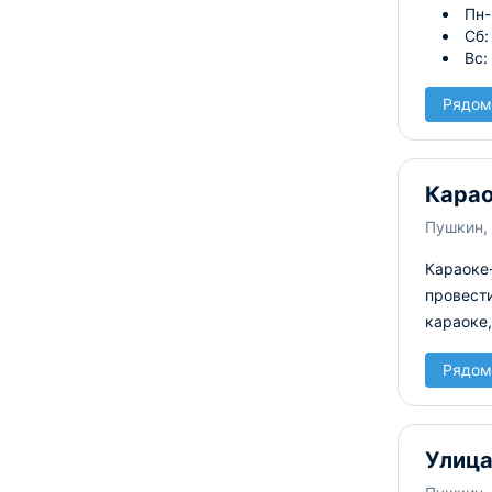
Пн-
Сб:
Вс:
Рядом
Карао
Пушкин, 
Караоке-
провести
караоке,
Рядом
Улица