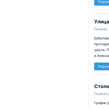
Рядом
Улица
Пушкин, 
Баболовс
проходит
шоссе. 
и Алекс
Рядом
Стол
Пушкин,у
График 