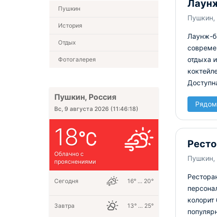
Лаунж
Пушкин
Пушкин, 
История
Лаунж-б
Отдых
совреме
отдыха 
Фотогалерея
коктейле
Доступна
Пушкин, Россия
Рядом
Вс, 9 августа 2026
(
11:46:19
)
18
Ресто
Облачно с
Пушкин, 
прояснениями
Ресторан
Сегодня
16° … 20°
персонал
колорит
Завтра
13° … 25°
популярн