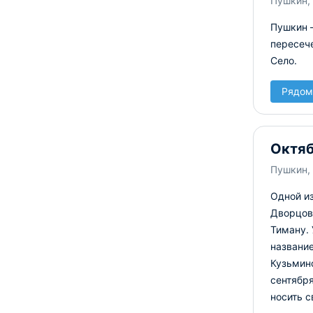
Пушкин, 
Пушкин —
пересеч
Село.
Рядом
Октяб
Пушкин,
Одной из
Дворцово
Тиману. 
название
Кузьминс
сентября
носить с