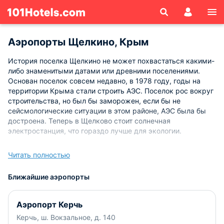
Аэропорты Щелкино, Крым
История поселка Щелкино не может похвастаться какими-
либо знаменитыми датами или древними поселениями.
Основан поселок совсем недавно, в 1978 году, годы на
территории Крыма стали строить АЭС. Поселок рос вокруг
строительства, но был бы заморожен, если бы не
сейсмологические ситуации в этом районе, АЭС была бы
достроена. Теперь в Щелково стоит солнечная
электростанция, что гораздо лучше для экологии.
Ближайший к Щелкино это
аэропорт Керчи,
всего в 50 км,
Читать полностью
дорога прекрасная, вдоль нее вы увидите современные
ветрогенераторы, снабжающие полуостров
Ближайшие аэропорты
электричеством наряду с солнечной электростанцией.
Воздух здесь изумительно чистый, даже звенящий, так что
отдыхать вы будете с удовольствием.
Аэропорт Керчь
Керчь, ш. Вокзальное, д. 140
Здание аэропорта имеет все необходимые помещения,