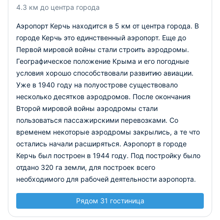
отличная инфраструктура, четыре терминала и
4.3 км до центра города
комфортный зал ожидания. Установлены современные
Аэропорт Керчь находится в 5 км от центра города. В
банкоматы, кафе, магазины, зона duty-free, сауна и души.
городе Керчь это единственный аэропорт. Еще до
Первой мировой войны стали строить аэродромы.
Географическое положение Крыма и его погодные
условия хорошо способствовали развитию авиации.
Уже в 1940 году на полуострове существовало
несколько десятков аэродромов. После окончания
Второй мировой войны аэродромы стали
пользоваться пассажирскими перевозками. Со
временем некоторые аэродромы закрылись, а те что
остались начали расширяться. Аэропорт в городе
Керчь был построен в 1944 году. Под постройку было
отдано 320 га земли, для построек всего
необходимого для рабочей деятельности аэропорта.
Рядом 31 гостиница