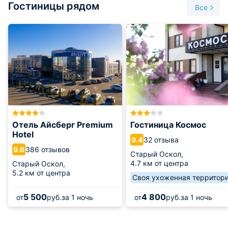
Гостиницы рядом
Рязань, Кишинёв, Саратов, Ростов-на-Дону, Пензу, Курск,
Все
Донецк, Днепропетровск, Харьков, Луганск, Саратов,
Липецк, Павловск, Шебекино, Губкин и другие города.
А также местного назначения – в Алексеевку, Валуйки,
Знаменку, Горшечное, Клешонку, Кшень, Сосновку,
Красное, Крутое, Новый Оскол, Николаевку,Терехово, Тим,
Приосколье, Новоалександровку, Малотроицкий,
Новосёлово, Средние Опочки, Ястребовку и другие
населённые пункты.
Пассажирские перевозки по городу в основном
Отель Айсберг Premium
Гостиница Космос
осуществляются маршрутными такси.
Hotel
32 отзыва
9.4
386 отзывов
9.6
Старый Оскол,
4.7 км от центра
Старый Оскол,
5.2 км от центра
Своя ухоженная территор
5 500
4 800
от
руб.
за 1 ночь
от
руб.
за 1 ночь