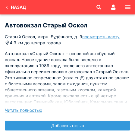
НАЗАД
Автовокзал Старый Оскол
Старый Оскол, мкрн. Будённого, д. 9
посмотреть карту
4.3 км до центра города
Автовокзал «Старый Оскол» – основной автобусный
вокзал. Новое здание вокзала было введено в
эксплуатацию в 1989 году, после чего автостанцию
официально переименовали в автовокзал «Старый Оскол».
Это типичное современное (пока ещё) двухэтажное здание
с билетными кассами, залом ожидания, пунктом
общественного питания, газетным киоском, камерой
хранения и аптекой. Кроме вокзала есть ещё четыре
автостанции: Олимпийская, Юбилейная, Комсомольская и
Дом книги. До 1995 года действовала ещё и станция Юго-
Читать полностью
Восточная.
Добавить отзыв
С автовокзала осуществляются пассажирские перевозки
на дальние расстояния – в Москву, Воронеж, Белгород,