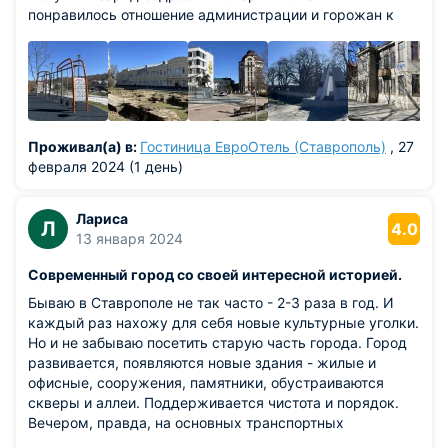
понравилось отношение администрации и горожан к
постройкам 19-20 века. В центральной части города
много старинных зданий и все они не разрушены, а
наоборот - отреставрированы и являются либо жилыми,
либо в них размещены различные гос.службы. В новых
районах города - красивые многоэтажки, а во дворах
обустроенные оригинальные детские и спортивные
Проживал(а) в:
Гостиница ЕвроОтель (Ставрополь)
, 27
площадки.
февраля 2024 (1 день)
Лариса
Л
4.0
13 января 2024
Современный город со своей интересной историей.
Бываю в Ставрополе не так часто - 2-3 раза в год. И
каждый раз нахожу для себя новые культурные уголки.
Но и не забываю посетить старую часть города. Город
развивается, появляются новые здания - жилые и
офисные, сооружения, памятники, обустраиваются
скверы и аллеи. Поддерживается чистота и порядок.
Вечером, правда, на основных транспортных
магистралях жуткие пробки (это следует учесть тому,