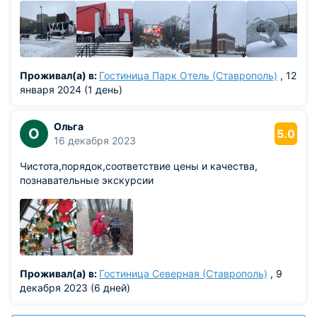
кто имеет серьезные планы на вечер). В целом. о
городе очень приятные ощущения.
Проживал(а) в:
Гостиница Парк Отель (Ставрополь)
, 12
января 2024 (1 день)
Ольга
О
5.0
16 декабря 2023
Чистота,порядок,соответствие цены и качества,
познавательные экскурсии
Проживал(а) в:
Гостиница Северная (Ставрополь)
, 9
декабря 2023 (6 дней)