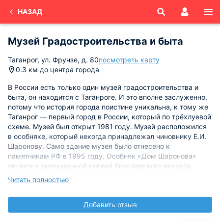
НАЗАД
Музей Градостроительства и быта
Таганрог, ул. Фрунзе, д. 80
посмотреть карту
0.3 км до центра города
В России есть только один музей градостроительства и
быта, он находится с Таганроге. И это вполне заслуженно,
потому что история города поистине уникальна, к тому же
Таганрог — первый город в России, который по трёхлуевой
схеме. Музей был открыт 1981 году. Музей расположился
в особняке, который некогда принадлежал чиновнику Е.И.
Шаронову. Само здание музея было отнесено к
памятникам РФ в 1995 году. Особняк «Дом Шаронова»
является уменьшенной копией Ярославского вокзала,
который находиться в Москве. Здание музея
Читать полностью
представляет собой яркое проявление стиля модерн,
которое удивительным образом сочетает в себе элементы
Добавить отзыв
архитектуры, живописи и скульптуры. Фасад особняка
украшает мозаичное панно, изготовленное по эскизам Н.