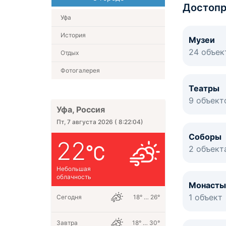
Достопр
Уфа
История
Музеи
24 объек
Отдых
Фотогалерея
Театры
9 объект
Уфа, Россия
Пт, 7 августа 2026
(
8:22:04
)
Соборы
22
2 объект
Небольшая
облачность
Монасты
1 объект
Сегодня
18° … 26°
Завтра
18° … 30°