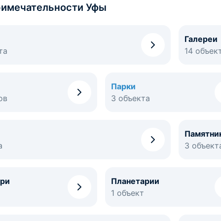
имечательности Уфы
Галереи
та
14 объек
Парки
ов
3 объекта
Памятни
а
3 объект
ри
Планетарии
1 объект