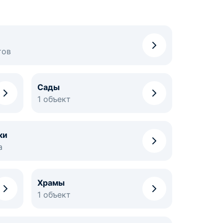
тов
Сады
1 объект
ки
а
Храмы
1 объект