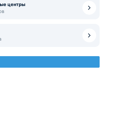
ные центры
ов
а