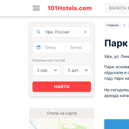
ВАЛЮТА:
Главная
Парк
Уфа, ул. Лен
Количество гостей
Парк основа
2 взр.
0 дет.
отдыхали и 
году парк н
НАЙТИ
На сегодняш
аренда ката
Отели на карте