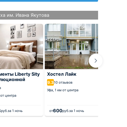
ха им. Ивана Якутова
енты Liberty Sity
Хостел Лайк
Апарт
олюционной
Карла
9.3
10 отзывов
9.8
в
2 от
Уфа,
1 км от центра
 от центра
Уфа,
800
3
600
3 0
руб.
за 1 ночь
от
руб.
за 1 ночь
от