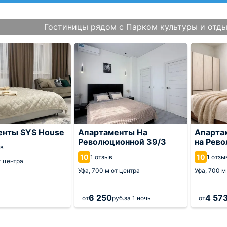
Гостиницы рядом с Парком культуры и отды
енты SYS House
Апартаменты На
Апартам
Революционной 39/3
на Рев
ов
10
10
1 отзыв
1 отзы
т центра
Уфа,
700 м от центра
Уфа,
700 м
6 250
4 57
от
руб.
за 1 ночь
от