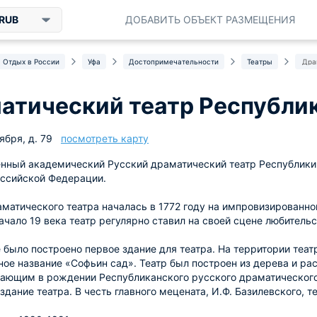
RUB
ДОБАВИТЬ ОБЪЕКТ РАЗМЕЩЕНИЯ
Отдых в России
Уфа
Достопримечательности
Театры
Дра
атический театр Республи
ября, д. 79
посмотреть карту
нный академический Русский драматический театр Республики
оссийской Федерации.
матического театра началась в 1772 году на импровизированно
начало 19 века театр регулярно ставил на своей сцене любитель
е было построено первое здание для театра. На территории теа
ое название «Софьин сад». Театр был построен из дерева и рас
ающим в рождении Республиканского русского драматического 
здание театра. В честь главного мецената, И.Ф. Базилевского, 