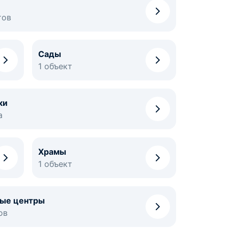
тов
Сады
1 объект
ки
а
Храмы
1 объект
ные центры
ов