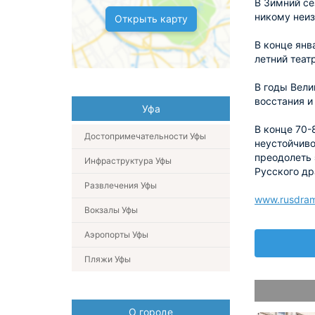
В Зимний се
никому неи
Открыть карту
В конце янв
летний теат
В годы Вели
восстания и
Уфа
В конце 70-
Достопримечательности Уфы
неустойчиво
преодолеть 
Инфраструктура Уфы
Русского др
Развлечения Уфы
www.rusdram
Вокзалы Уфы
Аэропорты Уфы
Пляжи Уфы
О городе