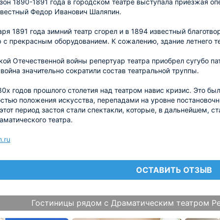
зон 1890-1891 года в городском театре выступала приезжая опе
звестный Федор Иванович Шаляпин.
аря 1891 года зимний театр сгорел и в 1894 известный благотв
р с прекрасным оборудованием. К сожалению, здание летнего те
кой Отечественной войны репертуар театра приобрел сугубо па
 война значительно сократили состав театральной труппы.
80х годов прошлого столетия над театром навис кризис. Это б
стью положения искусства, перепадами на уровне постановочн
этот период застоя стали спектакли, которые, в дальнейшем, ст
аматического театра.
.ru
ОСТАВИТЬ ОТЗЫВ
Гостиницы рядом с Драматическим театром Р