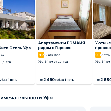
Апартаменты РОМАЙЯ
Уютные
рядом с Горсове
проспе
Сити Отель Уфа
8.7
9.3
12 отзывов
7 отзы
ыва
Уфа,
6.1 км от центра
Уфа,
6.1 км
т центра
2 450
2 68
уб.
за 1 ночь
от
руб.
за 1 ночь
от
имечательности Уфы