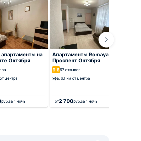
 апартаменты на
Апартаменты Romaya
Апарт
кте Октября
Проспект Октября
кварти
126/6
9.8
вов
57 отзывов
10
4 от
 от центра
Уфа,
6.1 км от центра
Уфа,
6.3 
0
2 700
3 4
руб.
за 1 ночь
от
руб.
за 1 ночь
от