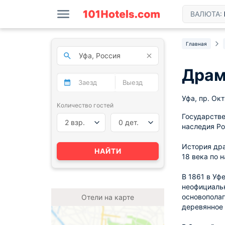
ВАЛЮТА:
Главная
Драм
Уфа, пр. Окт
Количество гостей
Государстве
2 взр.
0 дет.
наследия Р
История дра
НАЙТИ
18 века по 
В 1861 в Уф
неофициальн
основополаг
Отели на карте
деревянное 