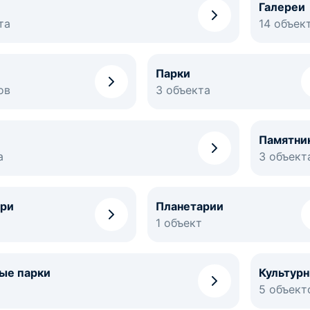
Галереи
та
14 объек
Парки
ов
3 объекта
Памятни
а
3 объект
ри
Планетарии
1 объект
ые парки
Культур
5 объект