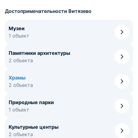
чтобы все желающие могли попасть внутрь прекрасного
сооружения.
Достопримечательности Витязево
По приезду в Витязево, всем православным людям
следует непременно посетить Церковь Георгия
Музеи
Победоносца, ведь это уникальнейшее и красивейшее
1 объект
строение этого региона.
Памятники архитектуры
2 объекта
Храмы
2 объекта
Природные парки
1 объект
Культурные центры
2 объекта