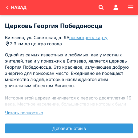
НАЗАД
Церковь Георгия Победоносца
Витязево, ул. Советская, д. 9А
посмотреть карту
2.3 км до центра города
Одной из самых известных и любимых, как у местных
жителей, так и у приезжих в Витязево, является церковь
Георгия Победоносца. Это красивое, излучающее добрую
энергию для прихожан место. Ежедневно ее посещают
множество людей, которые наслаждаются этим
уникальным объектом Витязево.
История этой церкви начинается с первого десятилетия 19
века. Местное население, большинство из которых были
черноморские греки, после основания поселка, который
Читать полностью
сейчас именуется Витязево, воздвигли небольшой храм.
Это сооружение простояло до середины тридцатых годов
Добавить отзыв
20 века. Разрушен он был при агрессивной политики
всеобщего атеизма в коммунистическом