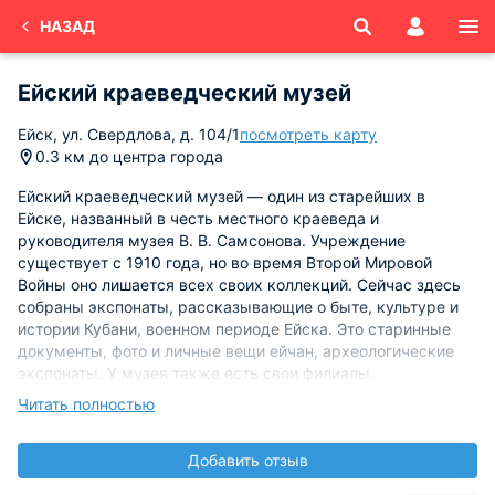
НАЗАД
Ейский краеведческий музей
Ейск, ул. Свердлова, д. 104/1
посмотреть карту
0.3 км до центра города
Ейский краеведческий музей — один из старейших в
Ейске, названный в честь местного краеведа и
руководителя музея В. В. Самсонова. Учреждение
существует с 1910 года, но во время Второй Мировой
Войны оно лишается всех своих коллекций. Сейчас здесь
собраны экспонаты, рассказывающие о быте, культуре и
истории Кубани, военном периоде Ейска. Это старинные
документы, фото и личные вещи ейчан, археологические
экспонаты. У музея также есть свои филиалы,
посвященные истории города, искусству и жизни И. М.
Читать полностью
Поддубного.
Добавить отзыв
График работы: