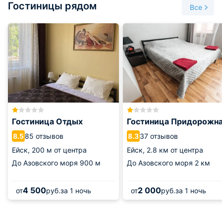
Гостиницы рядом
Пн: выходной.
Все
Вт-сб: 09:00-17:00.
Вс: 09:00-16:00.
Гостиница Отдых
Гостиница Придорожн
85 отзывов
37 отзывов
8.5
8.3
Ейск,
200 м от центра
Ейск,
2.8 км от центра
До Азовского моря
900 м
До Азовского моря
2 км
4 500
2 000
от
руб.
за 1 ночь
от
руб.
за 1 ночь