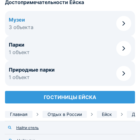
Достопримечательности Ейска
Музеи
3 объекта
Парки
1 объект
Природные парки
1 объект
ГОСТИНИЦЫ ЕЙСКА
Главная
Отдых в России
Ейск
Дос
Найти отель