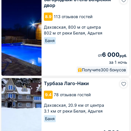
отель
двор
Боярский
двор
8.9
113 отзывов гостей
Даховская,
800 м от центра
802 м от реки Белая, Адыгея
Баня
6 000
от
руб.
за 1 ночь
Получите
300 бонусов
Турбаза
Турбаза Лаго-Наки
Лаго-
Наки
9.4
78 отзывов гостей
Даховская,
20.9 км от центра
3.1 км от реки Белая, Адыгея
Баня