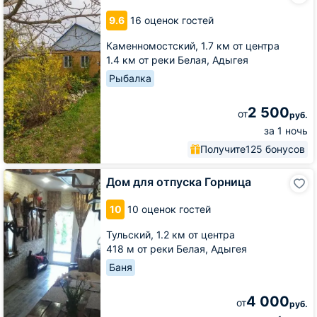
У
9.6
16 оценок гостей
Насти
Каменномостский,
1.7 км от центра
1.4 км от реки Белая, Адыгея
Рыбалка
2 500
от
руб.
за 1 ночь
Получите
125 бонусов
Дом
Дом для отпуска Горница
для
отпуска
10
10 оценок гостей
Горница
Тульский,
1.2 км от центра
418 м от реки Белая, Адыгея
Баня
4 000
от
руб.