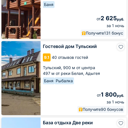
Баня
2 625
от
руб.
за 1 ночь
Получите
131 бонус
Гостевой
Гостевой дом Тульский
дом
Тульский
9.1
40 отзывов гостей
Тульский,
900 м от центра
497 м от реки Белая, Адыгея
Баня
Рыбалка
1 800
от
руб.
за 1 ночь
Получите
90 бонусов
База
База отдыха Две реки
отдыха