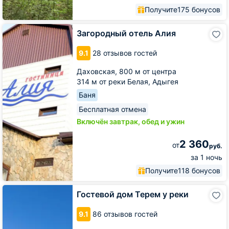
Получите
175 бонусов
Загородный
Загородный отель Алия
отель
Алия
9.1
28 отзывов гостей
Даховская,
800 м от центра
314 м от реки Белая, Адыгея
Баня
Бесплатная отмена
Включён завтрак, обед и ужин
2 360
от
руб.
за 1 ночь
Получите
118 бонусов
Гостевой
Гостевой дом Терем у реки
дом
Терем
9.1
86 отзывов гостей
у
реки