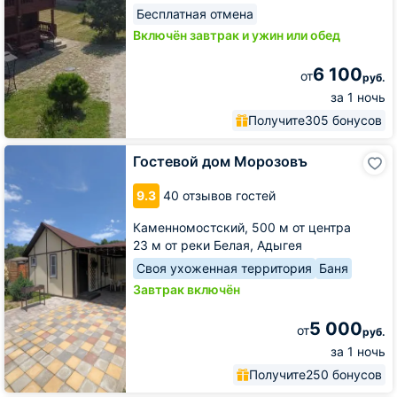
Бесплатная отмена
Включён завтрак и ужин или обед
6 100
от
руб.
за 1 ночь
Получите
305 бонусов
Гостевой
Гостевой дом Морозовъ
дом
Морозовъ
9.3
40 отзывов гостей
Каменномостский,
500 м от центра
23 м от реки Белая, Адыгея
Своя ухоженная территория
Баня
Завтрак включён
5 000
от
руб.
за 1 ночь
Получите
250 бонусов