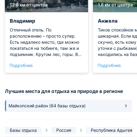
12.8 км от центра
1.6 км от центра
Владимир
Анжела
Отличный отель. По
Тихое спокойное 
расположению – просто супер.
шикарная. Если вд
Есть недалеко место, где можно
скучно, есть кому
покататься на тюбинге, там же и
уточки с рыбками
подъемник. Кругом лес, горы. В
находились на баз
общем, очень хорошо отдохнули.
никаких рыбаков. 
Подробнее
Подробнее
По территории бегают большие
уж крикливые. По
хозяйские собаки. Нам было
чистое, полотенца
немного не по себе, отдыхали с
и большие банные.
детьми, они их очень боялись.
кружки и однора
Лучшие места для отдыха на природе в регионе
есть. В целом впе
остались положитель
ещё вернусь сюда
Майкопский район
(64 базы отдыха)
Базы отдыха
Россия
Республика Адыгея