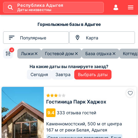
Республика Адыгея
Даты неизвестны
Горнолыжные базы в Адыгее
Популярные
Карта
4
Лыжи
Гостевой дом
База отдыха
Котте
Сегодня
Завтра
Выбрать даты
Гостиница
Парк
Хаджох
Гостиница Парк Хаджох
9.4
333 отзыва гостей
Каменномостский,
500 м от центра
167 м от реки Белая, Адыгея
Своя ухоженная территория
Баня