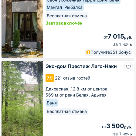
Мангал
Рыбалка
Бесплатная отмена
Завтрак включён
7 015
от
руб.
за 1 ночь
Получите
351 бонус
Эко-
Эко-дом Престиж Лаго-Наки
дом
Престиж
7.9
221 отзыв гостей
Лаго-
Наки
Даховская,
12.8 км от центра
569 м от реки Белая, Адыгея
Баня
Бесплатная отмена
3 500
от
руб.
за 1 ночь