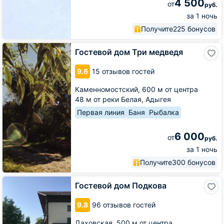
4 500
от
руб.
за 1 ночь
Получите
225 бонусов
Гостевой
Гостевой дом Три медведя
дом
Три
9.6
15 отзывов гостей
медведя
Каменномостский,
600 м от центра
48 м от реки Белая, Адыгея
Первая линия
Баня
Рыбалка
6 000
от
руб.
за 1 ночь
Получите
300 бонусов
Гостевой
Гостевой дом Подкова
дом
Подкова
9.8
96 отзывов гостей
Даховская,
500 м от центра