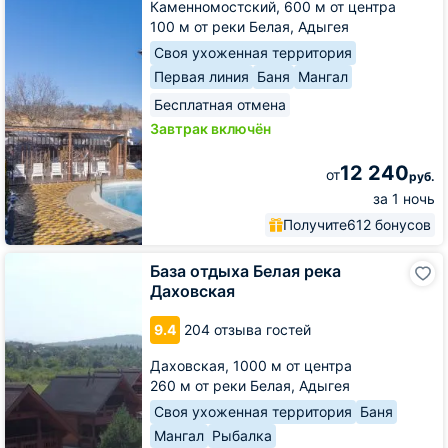
Каменномостский,
600 м от центра
100 м от реки Белая, Адыгея
Своя ухоженная территория
Первая линия
Баня
Мангал
Бесплатная отмена
Завтрак включён
12 240
от
руб.
за 1 ночь
Получите
612 бонусов
База
База отдыха Белая река
отдыха
Даховская
Белая
река
9.4
204 отзыва гостей
Даховская
Даховская,
1000 м от центра
260 м от реки Белая, Адыгея
Своя ухоженная территория
Баня
Мангал
Рыбалка