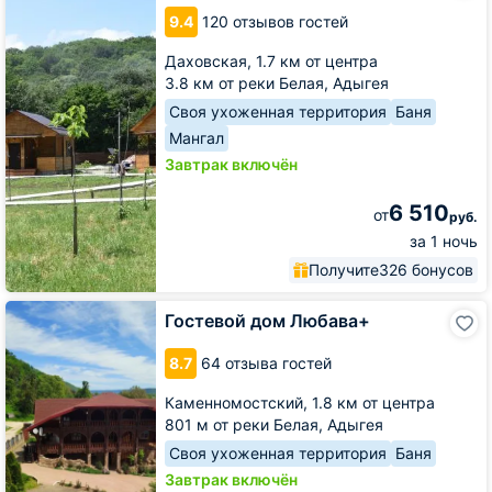
Две
9.4
120 отзывов гостей
реки
Даховская,
1.7 км от центра
3.8 км от реки Белая, Адыгея
Своя ухоженная территория
Баня
Мангал
Завтрак включён
6 510
от
руб.
за 1 ночь
Получите
326 бонусов
Гостевой
Гостевой дом Любава+
дом
Любава+
8.7
64 отзыва гостей
Каменномостский,
1.8 км от центра
801 м от реки Белая, Адыгея
Своя ухоженная территория
Баня
Завтрак включён