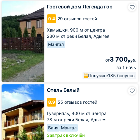
Гостевой
Гостевой дом Легенда гор
дом
Легенда
9.4
29 отзывов гостей
гор
Хамышки,
900 м от центра
230 м от реки Белая, Адыгея
Мангал
3 700
от
руб.
за 1 ночь
Получите
185 бонусов
Отель
Отель Белый
Белый
8.9
55 отзывов гостей
Гузерипль,
400 м от центра
78 м от реки Белая, Адыгея
Баня
Мангал
Завтрак включён