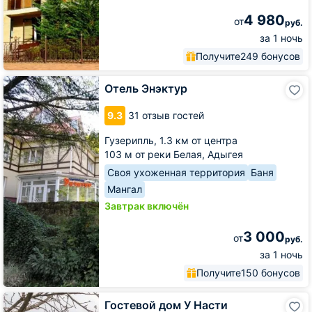
4 980
от
руб.
за 1 ночь
Получите
249 бонусов
Отель
Отель Энэктур
Энэктур
9.3
31 отзыв гостей
Гузерипль,
1.3 км от центра
103 м от реки Белая, Адыгея
Своя ухоженная территория
Баня
Мангал
Завтрак включён
3 000
от
руб.
за 1 ночь
Получите
150 бонусов
Гостевой
Гостевой дом У Насти
дом