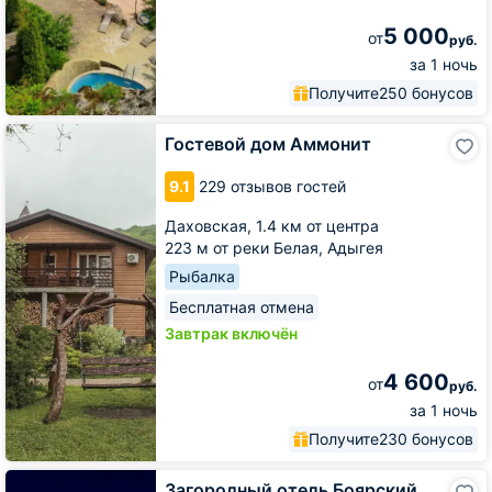
5 000
от
руб.
за 1 ночь
Получите
250 бонусов
Гостевой
Гостевой дом Аммонит
дом
Аммонит
9.1
229 отзывов гостей
Даховская,
1.4 км от центра
223 м от реки Белая, Адыгея
Рыбалка
Бесплатная отмена
Завтрак включён
4 600
от
руб.
за 1 ночь
Получите
230 бонусов
Загородный
Загородный отель Боярский