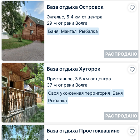
База
База отдыха Островок
отдыха
Островок
Энгельс,
5.4 км от центра
29 м от реки Волга
Баня
Мангал
Рыбалка
РАСПРОДАНО
База
База отдыха Хуторок
отдыха
Хуторок
Пристанное,
3.5 км от центра
37 м от реки Волга
Своя ухоженная территория
Баня
Рыбалка
РАСПРОДАНО
База
База отдыха Простоквашино
отдыха
Простоквашино