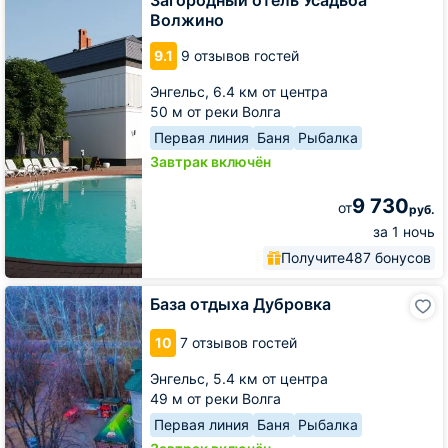
Волжино
Волжино
9.1
9 отзывов гостей
Энгельс,
6.4 км от центра
50 м от реки Волга
Первая линия
Баня
Рыбалка
Завтрак включён
9 730
от
руб.
за 1 ночь
Получите
487 бонусов
База
База отдыха Дубровка
отдыха
Дубровка
10
7 отзывов гостей
Энгельс,
5.4 км от центра
49 м от реки Волга
Первая линия
Баня
Рыбалка