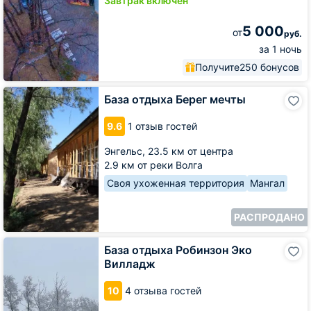
Завтрак включён
5 000
от
руб.
за 1 ночь
Получите
250 бонусов
База
База отдыха Берег мечты
отдыха
Берег
9.6
1 отзыв гостей
мечты
Энгельс,
23.5 км от центра
2.9 км от реки Волга
Своя ухоженная территория
Мангал
РАСПРОДАНО
База
База отдыха Робинзон Эко
отдыха
Вилладж
Робинзон
Эко
10
4 отзыва гостей
Вилладж