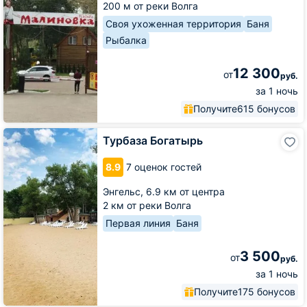
200 м от реки Волга
Своя ухоженная территория
Баня
Рыбалка
12 300
от
руб.
за 1 ночь
Получите
615 бонусов
Турбаза
Турбаза Богатырь
Богатырь
8.9
7 оценок гостей
Энгельс,
6.9 км от центра
2 км от реки Волга
Первая линия
Баня
3 500
от
руб.
за 1 ночь
Получите
175 бонусов