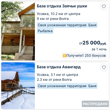
База
База отдыха Заячьи ушки
отдыха
Заячьи
Усовка,
10.2 км от центра
ушки
9 км от реки Волга
Своя ухоженная территория
Баня
Рыбалка
25 000
от
руб.
за 1 ночь
Получите
1 250 бонусов
База
База отдыха Авангард
отдыха
Авангард
Усовка,
3.1 км от центра
2.3 км от реки Волга
Своя ухоженная территория
Баня
РАСПРОДАНО