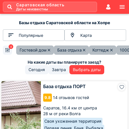
Саратовская область
Даты неизвестны
Базы отдыха Саратовской области на Хопре
Популярные
Карта
4
Гостевой дом
База отдыха
Коттедж
1000
Сегодня
Завтра
Выбрать даты
База
База отдыха ПОРТ
отдыха
ПОРТ
9.8
14 отзывов гостей
Саратов,
16.4 км от центра
28 м от реки Волга
Своя ухоженная территория
Первая линия
Баня
Рыбалка