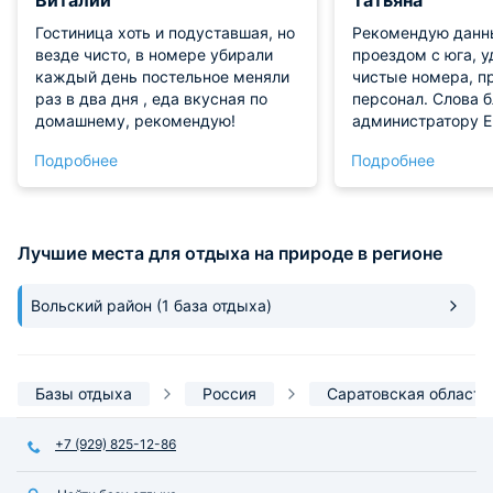
Гостиница хоть и подуставшая, но
Рекомендую данны
везде чисто, в номере убирали
проездом с юга, у
каждый день постельное меняли
чистые номера, п
раз в два дня , еда вкусная по
персонал. Слова 
домашнему, рекомендую!
администратору Е
встретила, засели
Подробнее
Подробнее
проволочек, утро
прекрасный завтр
Лучшие места для отдыха на природе в регионе
Вольский район
(1 база отдыха)
Базы отдыха
Россия
Саратовская область
+7 (929) 825-12-86