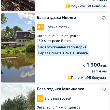
Получите
168 бонусов
База
База отдыха Иволга
отдыха
Иволга
8.7
1 отзыв гостей
Энгельс,
6.9 км от центра
159 м от реки Волга
Своя ухоженная территория
Первая линия
Баня
Рыбалка
1 900
от
руб.
за 1 ночь
Получите
95 бонусов
База
База отдыха Малиновка
отдыха
Малиновка
7.9
2 отзыва гостей
Энгельс,
5.4 км от центра