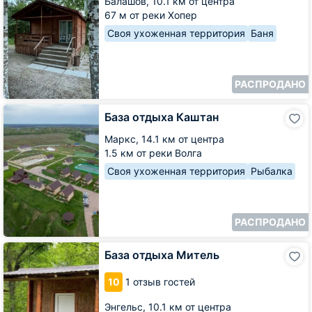
Балашов,
10.1 км от центра
67 м от реки Хопер
Своя ухоженная территория
Баня
РАСПРОДАНО
База
База отдыха Каштан
отдыха
Каштан
Маркс,
14.1 км от центра
1.5 км от реки Волга
Своя ухоженная территория
Рыбалка
РАСПРОДАНО
База
База отдыха Митель
отдыха
Митель
10
1 отзыв гостей
Энгельс,
10.1 км от центра