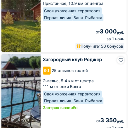
Пристанное,
10.9 км от центра
Своя ухоженная территория
Первая линия
Баня
Рыбалка
3 000
от
руб.
за 1 ночь
Получите
150 бонусов
Загородный
Загородный клуб Роджер
клуб
Роджер
9.1
25 отзывов гостей
Энгельс,
5.4 км от центра
111 м от реки Волга
Своя ухоженная территория
Первая линия
Баня
Рыбалка
Завтрак включён
3 350
от
руб.
за 1 ночь