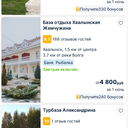
за 1 ночь
Получите
330 бонусов
База
База отдыха Хвалынская
отдыха
Жемчужина
Хвалынская
Жемчужина
9.3
166 отзывов гостей
Хвалынск,
1.5 км от центра
3.7 км от реки Волга
Баня
Рыбалка
Завтрак включён
4 800
от
руб.
за 1 ночь
Получите
240 бонусов
Турбаза
Турбаза Александрина
Александрина
10
1 отзыв гостей