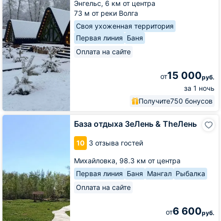
Энгельс,
6 км от центра
73 м от реки Волга
Своя ухоженная территория
Первая линия
Баня
Оплата на сайте
15 000
от
руб.
за 1 ночь
Получите
750 бонусов
База
База отдыха ЗеЛень & TheЛень
отдыха
ЗеЛень
10
3 отзыва гостей
&
TheЛень
Михайловка,
98.3 км от центра
Первая линия
Баня
Мангал
Рыбалка
Оплата на сайте
6 600
от
руб.