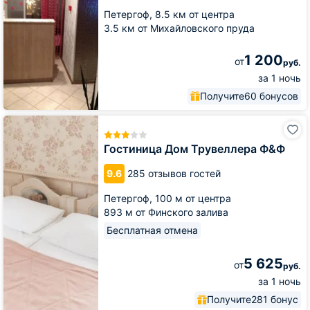
Петергоф,
8.5 км от центра
3.5 км от Михайловского пруда
1 200
от
руб.
за 1 ночь
Получите
60 бонусов
Гостиница
Дом
Трувеллера
Гостиница Дом Трувеллера Ф&Ф
Ф&Ф
9.6
285 отзывов гостей
Петергоф,
100 м от центра
893 м от Финского залива
Бесплатная отмена
5 625
от
руб.
за 1 ночь
Получите
281 бонус