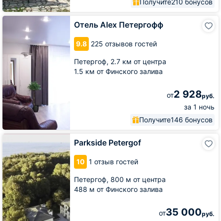
Получите
210 бонусов
Отель
Отель Alex Петергофф
Alex
Петергофф
9.8
225 отзывов гостей
Петергоф,
2.7 км от центра
1.5 км от Финского залива
2 928
от
руб.
за 1 ночь
Получите
146 бонусов
Parkside
Parkside Petergof
Petergof
10
1 отзыв гостей
Петергоф,
800 м от центра
488 м от Финского залива
35 000
от
руб.