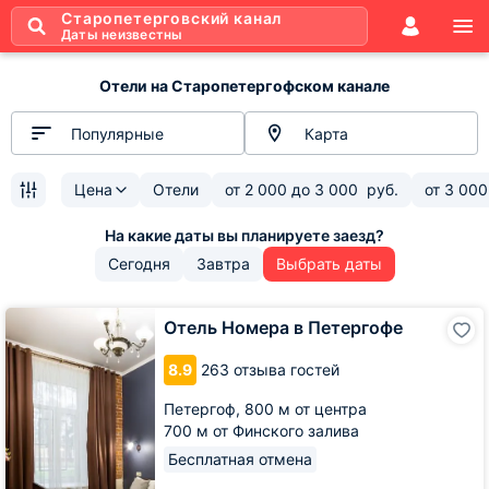
Старопетерговский канал
Даты неизвестны
Отели на Старопетергофском канале
Популярные
Карта
Цена
Отели
от
2 000
до
3 000
руб.
от
3 000
Сегодня
Завтра
Выбрать даты
Отель
Отель Номера в Петергофе
Номера
в
8.9
263 отзыва гостей
Петергофе
Петергоф,
800 м от центра
700 м от Финского залива
Бесплатная отмена