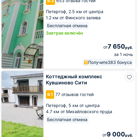
9.3
653 отзыва гостей
Петергоф,
2.5 км от центра
1.2 км от Финского залива
Бесплатная отмена
Завтрак включён
7 650
от
руб.
за 1 ночь
Получите
383 бонуса
Коттеджный
Коттеджный комплекс
комплекс
Кувшиново Сити
Кувшиново
Сити
9.1
77 отзывов гостей
Петергоф,
5 км от центра
4.7 км от Михайловского пруда
Бесплатная отмена
9 000
от
руб.