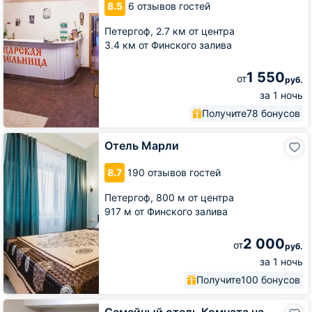
8.5
6 отзывов гостей
Петергоф,
2.7 км от центра
3.4 км от Финского залива
1 550
от
руб.
за 1 ночь
Получите
78 бонусов
Отель
Отель Марли
Марли
8.7
190 отзывов гостей
Петергоф,
800 м от центра
917 м от Финского залива
2 000
от
руб.
за 1 ночь
Получите
100 бонусов
Семейный
Семейный отель Комната на