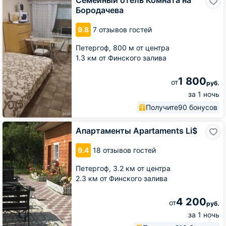
отель
Бородачева
Комната
на
9.8
7 отзывов гостей
Бородачева
Петергоф,
800 м от центра
1.3 км от Финского залива
1 800
от
руб.
за 1 ночь
Получите
90 бонусов
Апартаменты
Апартаменты Apartaments Li$
Apartaments
Li$
9.4
18 отзывов гостей
Петергоф,
3.2 км от центра
2.3 км от Финского залива
4 200
от
руб.
за 1 ночь