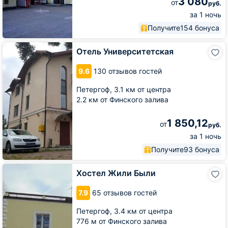
3 080
от
руб.
за 1 ночь
Получите
154 бонуса
Отель
Отель Университетская
Университетская
9.6
130 отзывов гостей
Петергоф,
3.1 км от центра
2.2 км от Финского залива
1 850,12
от
руб.
за 1 ночь
Получите
93 бонуса
Хостел
Хостел Жили Были
Жили
Были
7.9
65 отзывов гостей
Петергоф,
3.4 км от центра
776 м от Финского залива