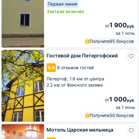
Первая линия
Завтрак включён
1 900
от
руб.
за 1 ночь
Получите
95 бонусов
Гостевой
Гостевой дом Петергофский
дом
Петергофский
9.6
8 отзывов гостей
Петергоф,
1.6 км от центра
2.2 км от Финского залива
1 000
от
руб.
за 1 ночь
Получите
50 бонусов
Мотель
Мотель Царская мельница
Царская
мельница