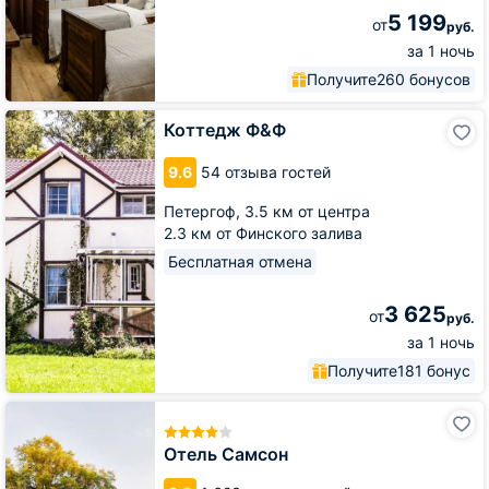
5 199
от
руб.
за 1 ночь
Получите
260 бонусов
Коттедж
Коттедж Ф&Ф
Ф&Ф
9.6
54 отзыва гостей
Петергоф,
3.5 км от центра
2.3 км от Финского залива
Бесплатная отмена
3 625
от
руб.
за 1 ночь
Получите
181 бонус
Отель
Самсон
Отель Самсон