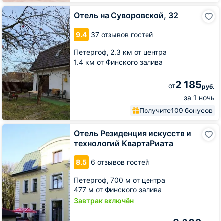
Отель
Отель на Суворовской, 32
на
Суворовской,
9.4
37 отзывов гостей
32
Петергоф,
2.3 км от центра
1.4 км от Финского залива
2 185
от
руб.
за 1 ночь
Получите
109 бонусов
Отель
Отель Резиденция искусств и
Резиденция
технологий КвартаРиата
искусств
и
8.5
6 отзывов гостей
технологий
КвартаРиата
Петергоф,
700 м от центра
477 м от Финского залива
Завтрак включён