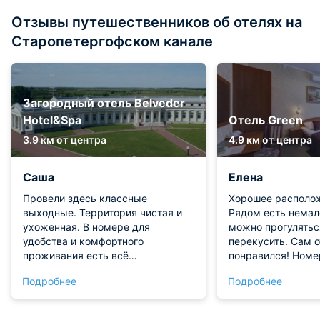
Отзывы путешественников об отелях на
Старопетергофском канале
Загородный отель Belveder
Hotel&Spa
Отель Green
3.9 км от центра
4.9 км от центра
Саша
Елена
Провели здесь классные
Хорошее располож
выходные. Территория чистая и
Рядом есть немало
ухоженная. В номере для
можно прогулятьс
удобства и комфортного
перекусить. Сам 
проживания есть всё
понравился! Номе
необходимое. Никаких
комфортабельный.
Подробнее
Подробнее
недостатков во время отдыха мы
проживании мы не
здесь не заметили!
Рекомендуем!