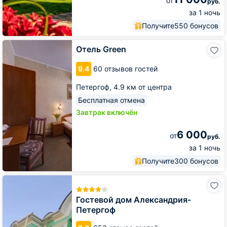
от
руб.
за 1 ночь
Получите
550 бонусов
Отель
Отель Green
Green
9.4
60 отзывов гостей
Петергоф,
4.9 км от центра
Бесплатная отмена
Завтрак включён
6 000
от
руб.
за 1 ночь
Получите
300 бонусов
Гостевой
дом
Александрия-
Гостевой дом Александрия-
Петергоф
Петергоф