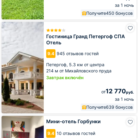
за 1 ночь
Получите
450 бонусов
Гостиница
Гранд
Петергоф
Гостиница Гранд Петергоф СПА
СПА
Отель
Отель
9.4
945 отзывов гостей
Петергоф,
5.3 км от центра
214 м от Михайловского пруда
Завтрак включён
12 770
от
руб.
за 1 ночь
Получите
639 бонусов
Мини-
Мини-отель Горбунки
отель
Горбунки
9.4
10 отзывов гостей