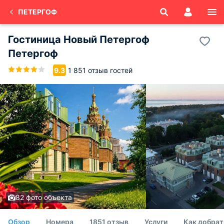
ПЕТЕРГОФ
Гостиница Новый Петергоф
Петергоф
1 851 отзыв гостей
9.3
82 фото объекта
Обзор
Номера
1851 отзыв
Услуги
Как добрат