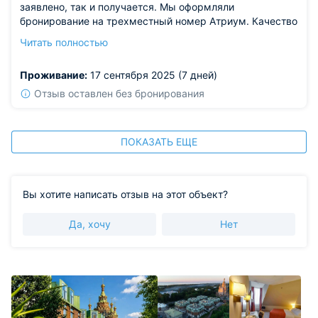
заявлено, так и получается. Мы оформляли
бронирование на трехместный номер Атриум. Качество
мебели нам очень понравилось, как обустроен
Читать полностью
интерьер тоже. Чайник, холодильник в номере
присутствовали. Предоставили нам текстиль, халаты,
Проживание:
17 сентября 2025 (7 дней)
полотенца, тапочки. К достопримечательностям
конечно же мы проехали и не раз. Погуляли и по саду.
Отзыв оставлен без бронирования
Общее впечатление приятное, отель рекомендуем.
ПОКАЗАТЬ ЕЩЕ
Вы хотите написать отзыв на этот объект?
Да, хочу
Нет