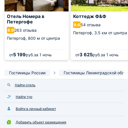
Отель Номера в
Коттедж Ф&Ф
Петергофе
54 отзыва
9.6
263 отзыва
8.9
Петергоф,
3.5 км от центра
Петергоф,
800 м от центра
5 199
3 625
от
руб.
за 1 ночь
от
руб.
за 1 ночь
Гостиницы России
Гостиницы Ленинградской обла
Найти отель
Найти тур
Войти в личный кабинет
Добавить объект размещения