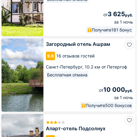
3 625
от
руб.
за 1 ночь
Получите
181 бонус
Загородный
Загородный отель Ашрам
отель
Ашрам
9.6
16 отзывов гостей
Санкт-Петербург,
10.2 км от Петергоф
Бесплатная отмена
10 000
от
руб.
за 1 ночь
Получите
500 бонусов
Апарт-
отель
Подсолнух
Апарт-отель Подсолнух