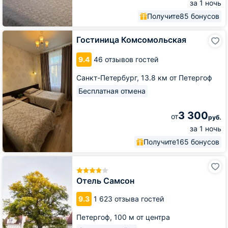
за 1 ночь
Получите
85 бонусов
Гостиница
Гостиница Комсомольская
Комсомольская
9.4
46 отзывов гостей
Санкт-Петербург,
13.8 км от Петергоф
Бесплатная отмена
3 300
от
руб.
за 1 ночь
Получите
165 бонусов
Отель
Самсон
Отель Самсон
9.3
1 623 отзыва гостей
Петергоф,
100 м от центра