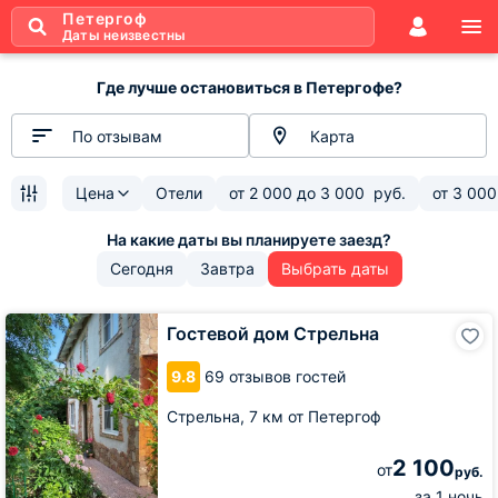
Петергоф
Даты неизвестны
Где лучше остановиться в Петергофе?
По отзывам
Карта
Цена
Отели
от
2 000
до
3 000
руб.
от
3 000
Сегодня
Завтра
Выбрать даты
Гостевой
Гостевой дом Стрельна
дом
Стрельна
9.8
69 отзывов гостей
Стрельна,
7 км от Петергоф
2 100
от
руб.
за 1 ночь