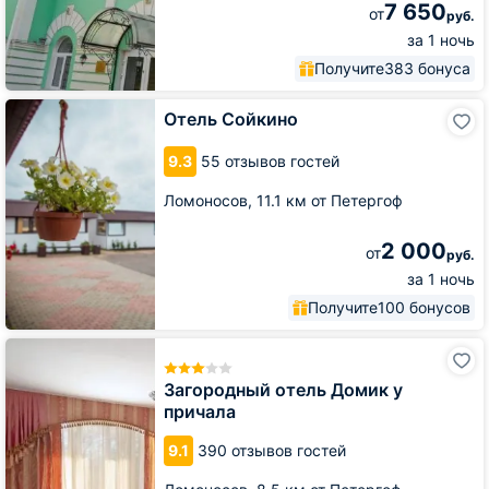
7 650
от
руб.
за 1 ночь
Получите
383 бонуса
Отель
Отель Сойкино
Сойкино
9.3
55 отзывов гостей
Ломоносов,
11.1 км от Петергоф
2 000
от
руб.
за 1 ночь
Получите
100 бонусов
Загородный
отель
Домик
Загородный отель Домик у
у
причала
причала
9.1
390 отзывов гостей