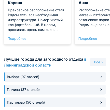
Карина
Анна
Прекрасное расположение отеля.
Расположение оте
Рядом есть вся необходимая
магазин пятёрочка
инфраструктура. Номер чистый,
остановках парки 
комфортабельный. В целом,
Рядом еще парк с
проживать здесь нам очень
понравилось! Персонал
Подробнее
Подробнее
приветливый и отзывчивый!
Рекомендуем!
Лучшие города для загородного отдыха
в
Все
Ленинградской области
Выборг
(97 отелей)
Гатчина
(37 отелей)
Парголово
(50 отелей)