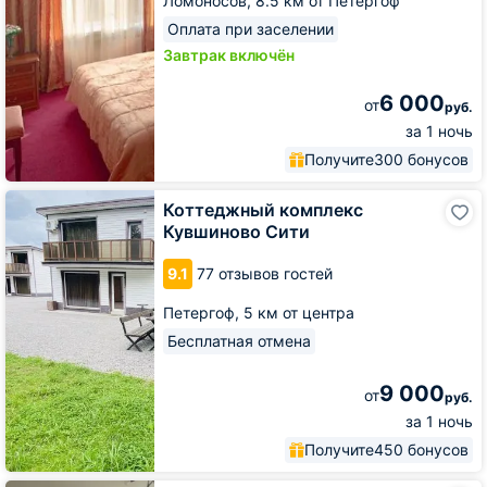
Ломоносов,
8.5 км от Петергоф
Оплата при заселении
Завтрак включён
6 000
от
руб.
за 1 ночь
Получите
300 бонусов
Коттеджный
Коттеджный комплекс
комплекс
Кувшиново Сити
Кувшиново
Сити
9.1
77 отзывов гостей
Петергоф,
5 км от центра
Бесплатная отмена
9 000
от
руб.
за 1 ночь
Получите
450 бонусов