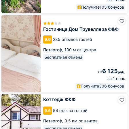
Получите
105 бонусов
Гостиница
Дом
Трувеллера
Гостиница Дом Трувеллера Ф&Ф
Ф&Ф
9.6
285 отзывов гостей
Петергоф,
100 м от центра
Бесплатная отмена
6 125
от
руб.
за 1 ночь
Получите
306 бонусов
Коттедж
Коттедж Ф&Ф
Ф&Ф
9.6
54 отзыва гостей
Петергоф,
3.5 км от центра
Бесплатная отмена