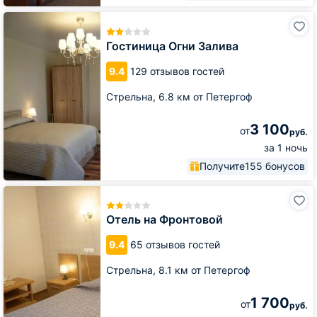
Гостиница
Огни
Залива
Гостиница Огни Залива
9.4
129 отзывов гостей
Стрельна,
6.8 км от Петергоф
3 100
от
руб.
за 1 ночь
Получите
155 бонусов
Отель
на
Фронтовой
Отель на Фронтовой
9.4
65 отзывов гостей
Стрельна,
8.1 км от Петергоф
1 700
от
руб.