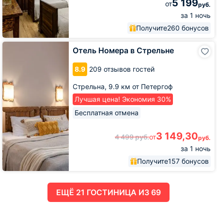
5 199
от
руб.
за 1 ночь
Получите
260 бонусов
Отель
Отель Номера в Стрельне
Номера
в
8.9
209 отзывов гостей
Стрельне
Стрельна,
9.9 км от Петергоф
Лучшая цена! Экономия 30%
Бесплатная отмена
3 149,30
4 499
руб.
от
руб.
за 1 ночь
Получите
157 бонусов
ЕЩË 21 ГОСТИНИЦА ИЗ 69