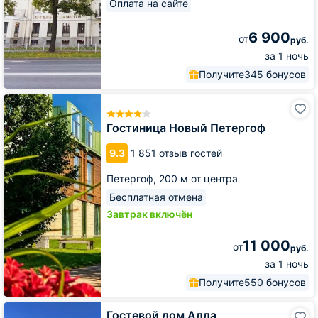
Оплата на сайте
6 900
от
руб.
за 1 ночь
Получите
345 бонусов
Гостиница
Новый
Петергоф
Гостиница Новый Петергоф
9.3
1 851 отзыв гостей
Петергоф,
200 м от центра
Бесплатная отмена
Завтрак включён
11 000
от
руб.
за 1 ночь
Получите
550 бонусов
Гостевой
Гостевой дом Алла