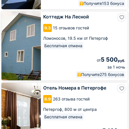
Получите
153 бонуса
Коттедж
Коттедж На Лесной
На
Лесной
9.3
15 отзывов гостей
Ломоносов,
19.5 км от Петергоф
Бесплатная отмена
5 500
от
руб.
за 1 ночь
Получите
275 бонусов
Отель
Отель Номера в Петергофе
Номера
в
8.9
263 отзыва гостей
Петергофе
Петергоф,
800 м от центра
Бесплатная отмена