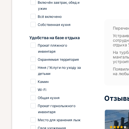
Включён завтрак, обед и
ужин
Всё включено
Собственная кухня
Перечен
Устраив
Удобства на базе отдыха
сотрудн
отдыха 
Прокат пляжного
инвентаря
На турб
мангаль
Охраняемая территория
устроит
Няня / Услуги по уходу за
Появили
на люб
детьми
Камин
Wi-Fi
Отзыв
Общая кухня
Прокат горнолыжного
инвентаря
Место для хранения лыж
Своя ухоженная