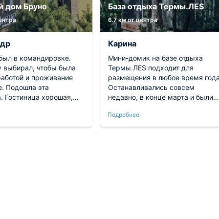
й дом Бруно
База отдыха Термы.ЛЕS
центра
6.7 км от центра
ндр
Карина
 был в командировке.
Мини-домик на базе отдыха
у выбирал, чтобы была
Термы.ЛЕS подходит для
работой и проживание
размещения в любое время года
е. Подошла эта
Останавливались совсем
. Гостиница хорошая,
недавно, в конце марта и были
ки вежливые. Заселили
приятно удивлены такой находке
Подробнее
тро, рассказали про
Удобная двуспальная кровать,
омер понравился, в нем
большие панорамные окна, своя
необходимое. Готовить
ванная комната и небольшая
мостоятельно. Также
кухонька для организации
ь кафе и столовые, где
перекусов. Отдых здесь проход
дорого покушать.
на высшем уровне!
ую гостиницу.