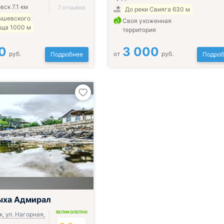
вск 7.1 км
7 отзывов
До реки Свияга 630 м
ышевского
Своя ухоженная
ща 1000 м
территория
0
3 000
руб.
от
руб.
Подробнее
Подроб
ыха Адмирал
ВЕЛИКОЛЕПНО
, ул. Нагорная,