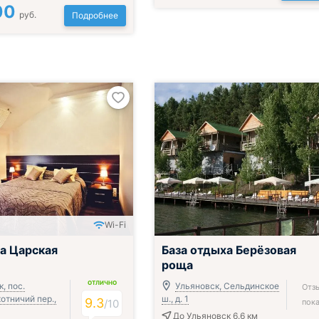
00
руб.
Подробнее
Wi-Fi
а Царская
База отдыха Берёзовая
роща
ОТЛИЧНО
, пос.
Ульяновск, Сельдинское
Отз
отничий пер.,
ш., д. 1
9.3
/
10
пока
До Ульяновск 6.6 км