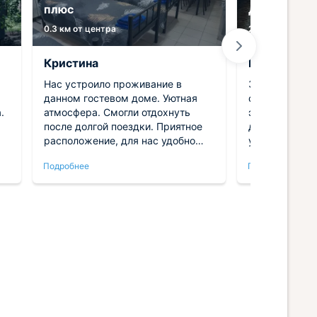
плюс
Дом отдыха
0.3 км от центра
2.3 км от центр
Кристина
Михаил
Нас устроило проживание в
Замечательно
данном гостевом доме. Уютная
супругой. Он
.
атмосфера. Смогли отдохнуть
это место и н
после долгой поездки. Приятное
домике очень 
расположение, для нас удобно
уютно. Вокруг
.
было. Цена - сказка. Спальные
воздух невер
Подробнее
Подробнее
места были удобными, а
огромное удо
постельное белье предоставили
прогулок. Спа
свежее и чистое.
ит