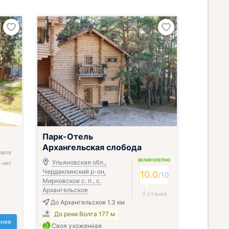
Парк-Отель
Архангельская слобода
ывов
ВЕЛИКОЛЕПНО
Ульяновская обл.,
 нет
Чердаклинский р-он,
10.0
/
10
Мирновское с. п., с.
Архангельское
2 отзыва
До Архангельское 1.3 км
До реки Волга 177 м
нее
Своя ухоженная