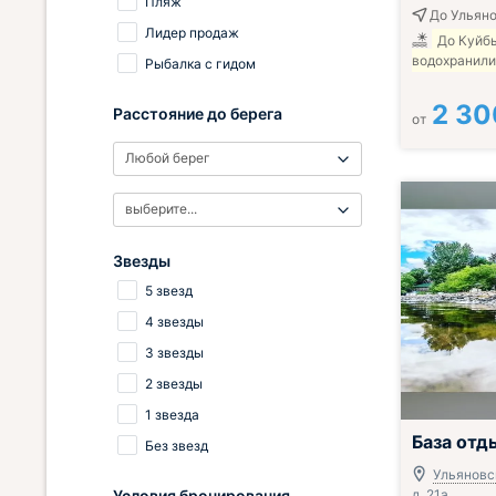
Пляж
До Ульяно
Лидер продаж
До Куйб
водохранили
Рыбалка с гидом
2 30
Расстояние до берега
от
Любой берег
выберите...
Звезды
5 звезд
4 звезды
3 звезды
2 звезды
1 звезда
База отд
Без звезд
Ульяновск
Условия бронирования
д. 21а