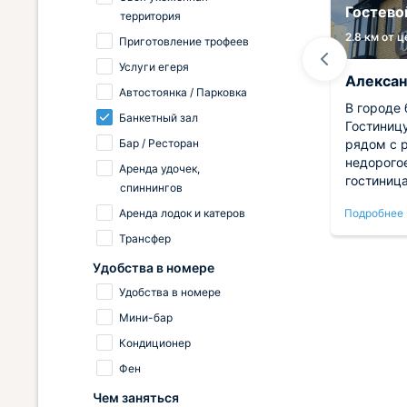
Санаторий Сосновый бор
Гостево
территория
2.7 км от центра
2.8 км от 
Приготовление трофеев
Услуги егеря
Нина
Алекса
Автостоянка / Парковка
В этом месте оказались не
В городе
Банкетный зал
лице,
запланировано, тем не менее,
Гостиниц
Бар / Ресторан
ит для
неплохо провели несколько дней,
рядом с 
ра
отдохнув от работы. Условия к
недорого
Аренда удочек,
онт
спокойному отдыху располагают,
гостиница
спиннингов
сотрудники вежливые,
сотрудни
Аренда лодок и катеров
Подробнее
Подробнее
ере
совершенно ненавязчивые. Кухня
меня быс
.
понравилась. Еда хорошего
услуги. Н
Трансфер
ую
качества.
есть все 
Удобства в номере
можно са
ынёй.
рядом ест
Удобства в номере
можно не
Мини-бар
Рекоменд
Кондиционер
Фен
Чем заняться