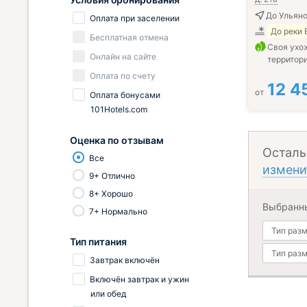
До Ульяно
Оплата при заселении
До реки 
Бесплатная отмена
Своя ухо
Онлайн на сайте
территор
Оплата по счету
12 4
от
Оплата бонусами
101Hotels.com
Оценка по отзывам
Осталь
Все
измени
9+ Отлично
8+ Хорошо
Выбранн
7+ Нормально
Тип раз
Тип питания
Тип раз
Завтрак включён
Включён завтрак и ужин
или обед