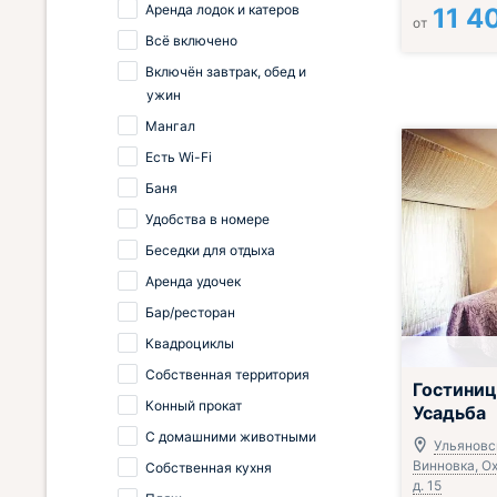
Аренда лодок и катеров
11 4
от
Всё включено
Включён завтрак, обед и
ужин
Мангал
Есть Wi-Fi
Баня
Удобства в номере
Беседки для отдыха
Аренда удочек
Бар/ресторан
Квадроциклы
Собственная территория
Гостиниц
Конный прокат
Усадьба
С домашними животными
Ульяновск
Винновка, Ох
Собственная кухня
д. 15