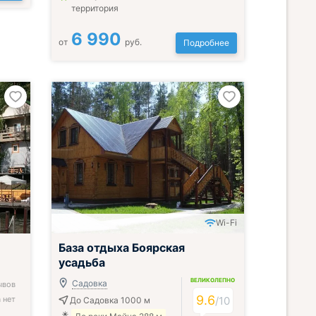
территория
6 990
от
руб.
Подробнее
Wi-Fi
База отдыха Боярская
усадьба
ВЕЛИКОЛЕПНО
Садовка
ывов
9.6
 нет
/
10
До Садовка 1000 м