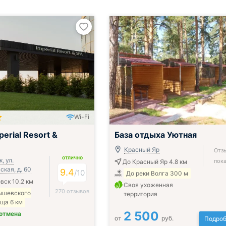
Wi-Fi
erial Resort &
База отдыха Уютная
Красный Яр
Отз
ОТЛИЧНО
, ул.
пока
До Красный Яр 4.8 км
кая, д. 60
9.4
/
10
До реки Волга 300 м
вск 10.2 км
Своя ухоженная
270 отзывов
ышевского
территория
ща 6 км
2 500
 отмена
от
руб.
Подроб