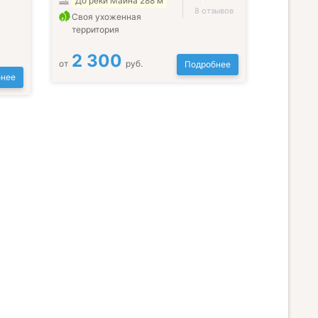
До реки Майна 288 м
8 отзывов
Своя ухоженная
территория
2 300
от
руб.
Подробнее
нее