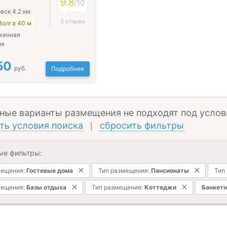
9.8
/
10
вск 4.2 км
3 отзыва
Волга 40 м
женная
ия
50
руб.
Подробнее
ные варианты размещения не подходят под услов
ть условия поиска
сбросить фильтры
|
ые фильтры:
мещения:
Гостевые дома
Тип размещения:
Пансионаты
Тип
мещения:
Базы отдыха
Тип размещения:
Коттеджи
Банкетн