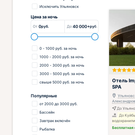
Исключить Ульяновск
Цена за
ночь
0
40 000+
От
руб.
До
руб.
0
-
1000
руб.
за ночь
1000
-
2000
руб.
за ночь
2000
-
3000
руб.
за ночь
3000
-
5000
руб.
за ночь
Отель Imp
свыше
5000
руб.
за ночь
SPA
Популярные
Ульяновск
Александровс
от
2000
до
3000
руб.
До Ульяно
Бассейн
До Куйб
Завтрак включён
водохранили
Бесплатная
Рыбалка