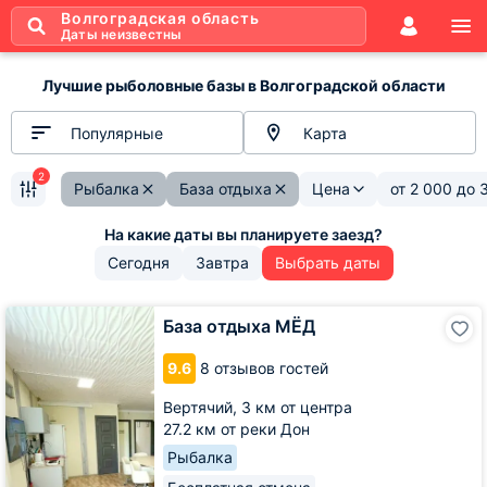
Волгоградская область
Даты неизвестны
Лучшие рыболовные базы в Волгоградской области
Популярные
Карта
2
Рыбалка
База отдыха
Цена
от
2 000
до
Сегодня
Завтра
Выбрать даты
База
База отдыха МЁД
отдыха
МЁД
9.6
8 отзывов гостей
Вертячий,
3 км от центра
27.2 км от реки Дон
Рыбалка