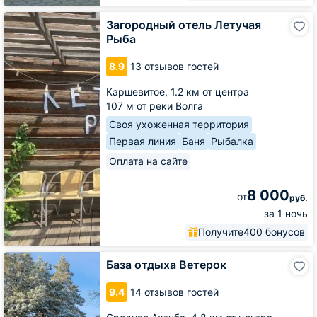
Загородный
Загородный отель Летучая
отель
Рыба
Летучая
Рыба
8.9
13 отзывов гостей
Каршевитое,
1.2 км от центра
107 м от реки Волга
Своя ухоженная территория
Первая линия
Баня
Рыбалка
Оплата на сайте
8 000
от
руб.
за 1 ночь
Получите
400 бонусов
База
База отдыха Ветерок
отдыха
Ветерок
9.4
14 отзывов гостей