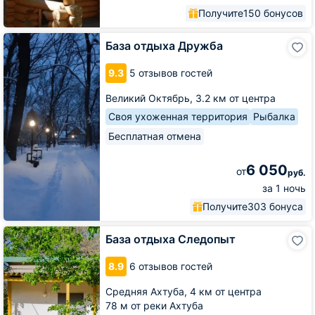
Получите
150 бонусов
База
База отдыха Дружба
отдыха
Дружба
9.3
5 отзывов гостей
Великий Октябрь,
3.2 км от центра
Своя ухоженная территория
Рыбалка
Бесплатная отмена
6 050
от
руб.
за 1 ночь
Получите
303 бонуса
База
База отдыха Следопыт
отдыха
Следопыт
8.9
6 отзывов гостей
Средняя Ахтуба,
4 км от центра
78 м от реки Ахтуба