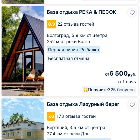
База
База отдыха РЕКА & ПЕСОК
отдыха
РЕКА
8.9
22 отзыва гостей
&
ПЕСОК
Волгоград,
5.9 км от центра
252 м от реки Волга
Первая линия
Рыбалка
Бесплатная отмена
6 500
от
руб.
за 1 ночь
Получите
325 бонусов
База
База отдыха Лазурный берег
отдыха
Лазурный
7.6
173 отзыва гостей
берег
Вертячий,
3.5 км от центра
27.4 км от реки Дон