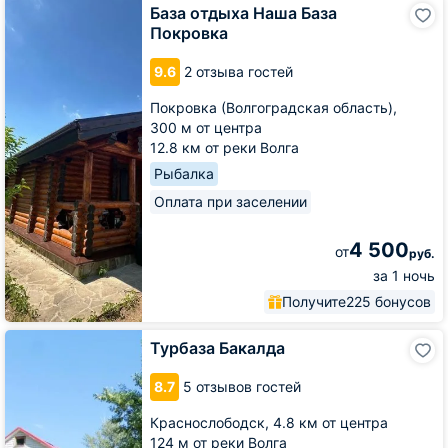
База
База отдыха Наша База
отдыха
Покровка
Наша
База
9.6
2 отзыва гостей
Покровка
Покровка (Волгоградская область),
300 м от центра
12.8 км от реки Волга
Рыбалка
Оплата при заселении
4 500
от
руб.
за 1 ночь
Получите
225 бонусов
Турбаза
Турбаза Бакалда
Бакалда
8.7
5 отзывов гостей
Краснослободск,
4.8 км от центра
124 м от реки Волга