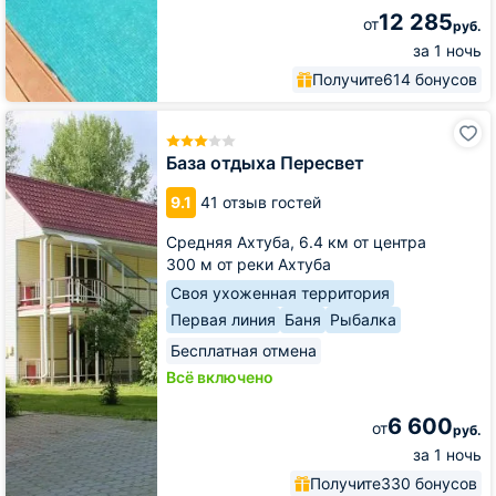
12 285
от
руб.
за 1 ночь
Получите
614 бонусов
База
отдыха
Пересвет
База отдыха Пересвет
9.1
41 отзыв гостей
Средняя Ахтуба,
6.4 км от центра
300 м от реки Ахтуба
Своя ухоженная территория
Первая линия
Баня
Рыбалка
Бесплатная отмена
Всё включено
6 600
от
руб.
за 1 ночь
Получите
330 бонусов