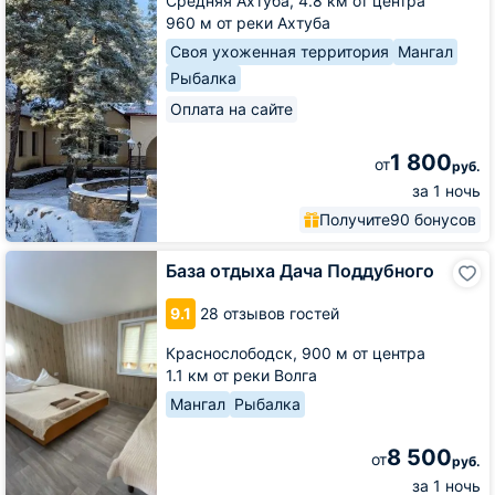
Средняя Ахтуба,
4.8 км от центра
960 м от реки Ахтуба
Своя ухоженная территория
Мангал
Рыбалка
Оплата на сайте
1 800
от
руб.
за 1 ночь
Получите
90 бонусов
База
База отдыха Дача Поддубного
отдыха
Дача
9.1
28 отзывов гостей
Поддубного
Краснослободск,
900 м от центра
1.1 км от реки Волга
Мангал
Рыбалка
8 500
от
руб.
за 1 ночь