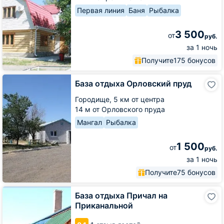
Первая линия
Баня
Рыбалка
3 500
от
руб.
за 1 ночь
Получите
175 бонусов
База
База отдыха Орловский пруд
отдыха
Орловский
Городище,
5 км от центра
пруд
14 м от Орловского пруда
Мангал
Рыбалка
1 500
от
руб.
за 1 ночь
Получите
75 бонусов
База
База отдыха Причал на
отдыха
Приканальной
Причал
на