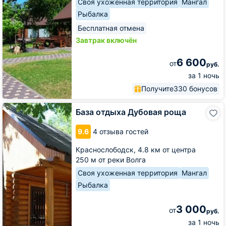
Своя ухоженная территория
Мангал
Рыбалка
Бесплатная отмена
Завтрак включён
6 600
от
руб.
за 1 ночь
Получите
330 бонусов
База
База отдыха Дубовая роща
отдыха
Дубовая
9.6
4 отзыва гостей
роща
Краснослободск,
4.8 км от центра
250 м от реки Волга
Своя ухоженная территория
Мангал
Рыбалка
3 000
от
руб.
за 1 ночь