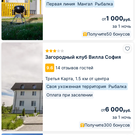
Первая линия
Мангал
Рыбалка
1 000
от
руб.
за 1 ночь
Получите
50 бонусов
Загородный
клуб
Вилла
Загородный клуб Вилла София
София
9.6
14 отзывов гостей
Третья Карта,
1.5 км от центра
Своя ухоженная территория
Рыбалка
Оплата при заселении
6 000
от
руб.
за 1 ночь
Получите
300 бонусов