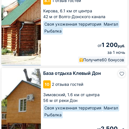
8.1
1 отзыв гостей
Приканальной
Кирова,
6.1 км от центра
42 м от Волго-Донского канала
Своя ухоженная территория
Мангал
Рыбалка
1 200
от
руб.
за 1 ночь
Получите
60 бонусов
База
База отдыха Клевый Дон
отдыха
Клевый
10
2 отзыва гостей
Дон
Зимовский,
1.6 км от центра
56 м от реки Дон
Своя ухоженная территория
Мангал
Рыбалка
2 500