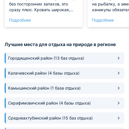
без посторонних запахов, это
на рыбалку, а зим
сразу плюс. Кровать широкая,
каникулы обязате
вдвоём спать комфортно.
для празднования
Подробнее
Подробнее
Кондиционер работает без треска,
отдельно номер, л
охлаждает нормально. В ванной
друзьями мы всег
всё в порядке, вода тёплая, напор
скидываемся на о
стабильный.
из деревянного ср
Лучшие места для отдыха на природе в регионе
разу отсюда не у
расстроенными, в
здесь проходит уд
Городищенский район
(13 баз отдыха)
Калачевский район
(4 базы отдыха)
Камышинский район
(1 база отдыха)
Серафимовичский район
(4 базы отдыха)
Среднеахтубинский район
(15 баз отдыха)