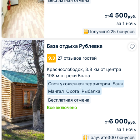
Бесплатная отмена
4 500
от
руб.
за 1 ночь
Получите
225 бонусов
База
База отдыха Рублевка
отдыха
Рублевка
9.3
27 отзывов гостей
Краснослободск,
3.8 км от центра
198 м от реки Волга
Своя ухоженная территория
Баня
Мангал
Охота
Рыбалка
Бесплатная отмена
Всё включено
6 000
от
руб.
за 1 ночь
Получите
300 бонусов