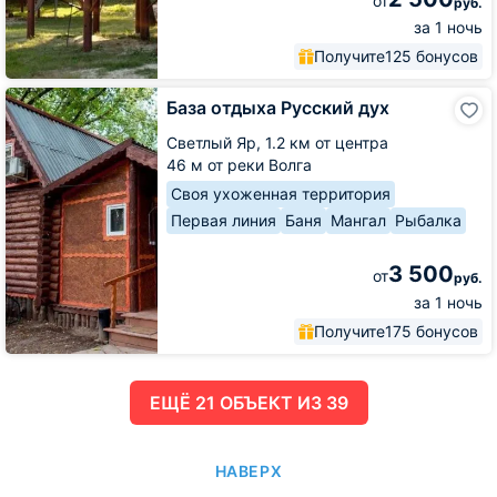
от
руб.
за 1 ночь
Получите
125 бонусов
База
База отдыха Русский дух
отдыха
Русский
Светлый Яр,
1.2 км от центра
дух
46 м от реки Волга
Своя ухоженная территория
Первая линия
Баня
Мангал
Рыбалка
3 500
от
руб.
за 1 ночь
Получите
175 бонусов
ЕЩË 21 ОБЪЕКТ ИЗ 39
НАВЕРХ