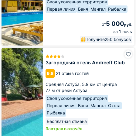
Своя ухоженная территория
Первая линия
Баня
Мангал
Рыбалка
5 000
от
руб.
за 1 ночь
Получите
250 бонусов
Загородный
отель
Andreeff
Загородный отель Andreeff Club
Club
9.8
21 отзыв гостей
Средняя Ахтуба,
5.9 км от центра
77 м от реки Ахтуба
Своя ухоженная территория
Первая линия
Баня
Мангал
Охота
Рыбалка
Бесплатная отмена
Завтрак включён