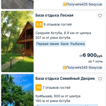
Получите
425 бонусов
База
База отдыха Лесная
отдыха
Лесная
8.5
9 отзывов гостей
Средняя Ахтуба,
8.9 км от центра
207 м от реки Ахтуба
Первая линия
Баня
Рыбалка
6 900
от
руб.
за 1 ночь
Получите
345 бонусов
База
База отдыха Семейный Дворик
отдыха
Семейный
10
7 отзывов гостей
Дворик
Куйбышев,
600 м от центра
160 м от реки Ахтуба