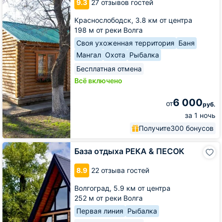
9.3
27 отзывов гостей
Краснослободск,
3.8 км от центра
198 м от реки Волга
Своя ухоженная территория
Баня
Мангал
Охота
Рыбалка
Бесплатная отмена
Всё включено
6 000
от
руб.
за 1 ночь
Получите
300 бонусов
База
База отдыха РЕКА & ПЕСОК
отдыха
РЕКА
8.9
22 отзыва гостей
&
ПЕСОК
Волгоград,
5.9 км от центра
252 м от реки Волга
Первая линия
Рыбалка