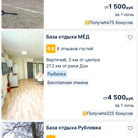
1 500
от
руб.
за 1 ночь
Получите
75 бонусов
База
База отдыха МЁД
отдыха
МЁД
9.6
8 отзывов гостей
Вертячий,
3 км от центра
27.2 км от реки Дон
Рыбалка
Бесплатная отмена
4 500
от
руб.
за 1 ночь
Получите
225 бонусов
База
База отдыха Рублевка
отдыха
Рублевка