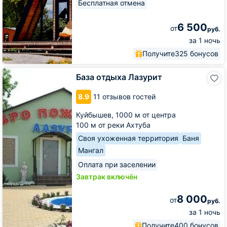
Бесплатная отмена
6 500
от
руб.
за 1 ночь
Получите
325 бонусов
База
База отдыха Лазурит
отдыха
Лазурит
8.9
11 отзывов гостей
Куйбышев,
1000 м от центра
100 м от реки Ахтуба
Своя ухоженная территория
Баня
Мангал
Оплата при заселении
Завтрак включён
8 000
от
руб.
за 1 ночь
Получите
400 бонусов