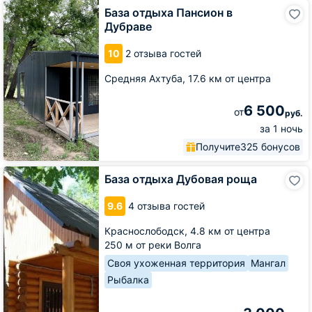
База
База отдыха Пансион в
отдыха
Дубраве
Пансион
в
10
2 отзыва гостей
Дубраве
Средняя Ахтуба,
17.6 км от центра
6 500
от
руб.
за 1 ночь
Получите
325 бонусов
База
База отдыха Дубовая роща
отдыха
Дубовая
9.6
4 отзыва гостей
роща
Краснослободск,
4.8 км от центра
250 м от реки Волга
Своя ухоженная территория
Мангал
Рыбалка