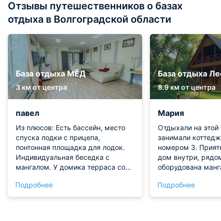
Отзывы путешественников о базах
отдыха в Волгоградской области
База отдыха МЁД
База отдыха Ле
3 км от центра
8.9 км от центра
павел
Мария
Из плюсов: Есть бассейн, место
Отдыхали на этой 
спуска лодки с прицепа,
занимали коттедж
понтонная площадка для лодок.
номером 3. Прият
Индивидуальная беседка с
дом внутри, рядо
мангалом. У домика терраса со
оборудована манг
столом и холодильником. Детская
Территория краси
Подробнее
Подробнее
площадка. Вейденговый кофе
Доступны дополни
аппарат. В номере есть сплит
в виде поездки на
система, горячаяхолодная вода.
реке, рыбалка. Ре
Вся территория покрашена
при усадьбе. Отд