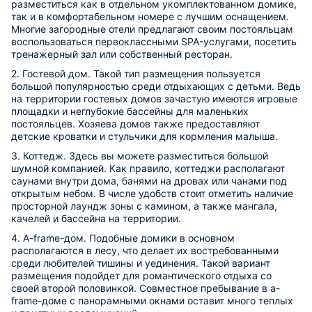
разместиться как в отдельном укомплектованном домике,
так и в комфортабельном номере с лучшим оснащением.
Многие загородные отели предлагают своим постояльцам
воспользоваться первоклассными SPA-услугами, посетить
тренажерный зал или собственный ресторан.
2. Гостевой дом. Такой тип размещения пользуется
большой популярностью среди отдыхающих с детьми. Ведь
на территории гостевых домов зачастую имеются игровые
площадки и неглубокие бассейны для маленьких
постояльцев. Хозяева домов также предоставляют
детские кроватки и стульчики для кормления малыша.
3. Коттедж. Здесь вы можете разместиться большой
шумной компанией. Как правило, коттеджи располагают
саунами внутри дома, банями на дровах или чанами под
открытым небом. В числе удобств стоит отметить наличие
просторной лаундж зоны с камином, а также мангала,
качелей и бассейна на территории.
4. A-frame-дом. Подобные домики в основном
располагаются в лесу, что делает их востребованными
среди любителей тишины и уединения. Такой вариант
размещения подойдет для романтического отдыха со
своей второй половинкой. Совместное пребывание в a-
frame-доме с панорамными окнами оставит много теплых