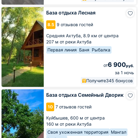
База
База отдыха Лесная
отдыха
Лесная
8.5
9 отзывов гостей
Средняя Ахтуба,
8.9 км от центра
207 м от реки Ахтуба
Первая линия
Баня
Рыбалка
6 900
от
руб.
за 1 ночь
Получите
345 бонусов
База
База отдыха Семейный Дворик
отдыха
Семейный
10
7 отзывов гостей
Дворик
Куйбышев,
600 м от центра
160 м от реки Ахтуба
Своя ухоженная территория
Мангал