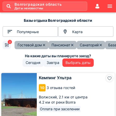
Волгоградская область
Даты неизвестны
Базы отдыха Волгоградской области
Популярные
Карта
4
Гостевой дом
Пансионат
Санаторий
Баз
Сегодня
Завтра
Выбрать даты
Кемпинг
Кемпинг Ультра
Ультра
10
3 отзыва гостей
Волжский,
2.1 км от центра
4.2 км от реки Волга
Оплата при заселении