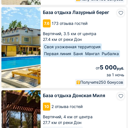
База
База отдыха Лазурный берег
отдыха
Лазурный
7.6
173 отзыва гостей
берег
Вертячий,
3.5 км от центра
27.4 км от реки Дон
Своя ухоженная территория
Первая линия
Баня
Мангал
Рыбалка
5 000
от
руб.
за 1 ночь
Получите
250 бонусов
База
База отдыха Донская Миля
отдыха
Донская
10
2 отзыва гостей
Миля
Вертячий,
4 км от центра
27.7 км от реки Дон