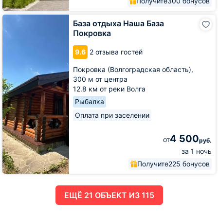
Получите
300 бонусов
База
База отдыха Наша База
отдыха
Покровка
Наша
База
9.6
2 отзыва гостей
Покровка
Покровка (Волгоградская область),
300 м от центра
12.8 км от реки Волга
Рыбалка
Оплата при заселении
4 500
от
руб.
за 1 ночь
Получите
225 бонусов
ЕЩË 21 ОБЪЕКТ ИЗ 115