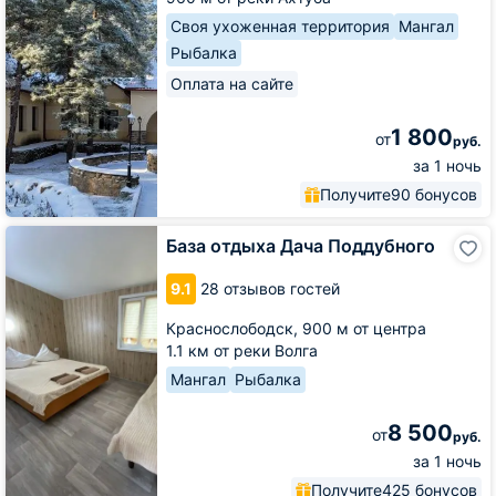
Своя ухоженная территория
Мангал
Рыбалка
Оплата на сайте
1 800
от
руб.
за 1 ночь
Получите
90 бонусов
База
База отдыха Дача Поддубного
отдыха
Дача
9.1
28 отзывов гостей
Поддубного
Краснослободск,
900 м от центра
1.1 км от реки Волга
Мангал
Рыбалка
8 500
от
руб.
за 1 ночь
Получите
425 бонусов