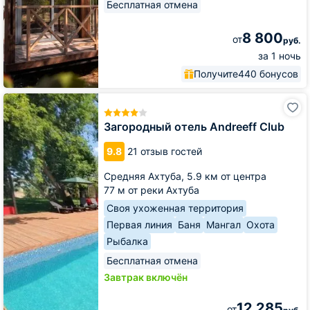
Бесплатная отмена
8 800
от
руб.
за 1 ночь
Получите
440 бонусов
Загородный
отель
Andreeff
Загородный отель Andreeff Club
Club
9.8
21 отзыв гостей
Средняя Ахтуба,
5.9 км от центра
77 м от реки Ахтуба
Своя ухоженная территория
Первая линия
Баня
Мангал
Охота
Рыбалка
Бесплатная отмена
Завтрак включён
12 285
от