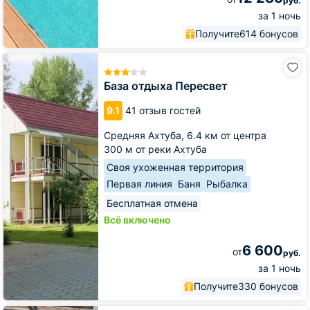
руб.
за 1 ночь
Получите
614 бонусов
База
отдыха
Пересвет
База отдыха Пересвет
9.1
41 отзыв гостей
Средняя Ахтуба,
6.4 км от центра
300 м от реки Ахтуба
Своя ухоженная территория
Первая линия
Баня
Рыбалка
Бесплатная отмена
Всё включено
6 600
от
руб.
за 1 ночь
Получите
330 бонусов