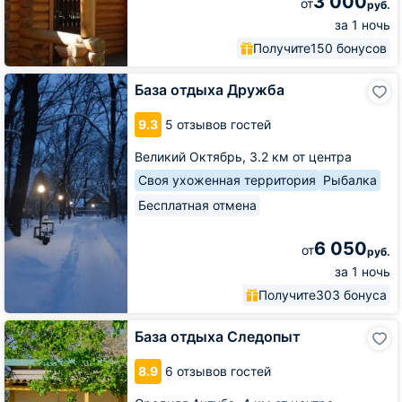
3 000
от
руб.
за 1 ночь
Получите
150 бонусов
База
База отдыха Дружба
отдыха
Дружба
9.3
5 отзывов гостей
Великий Октябрь,
3.2 км от центра
Своя ухоженная территория
Рыбалка
Бесплатная отмена
6 050
от
руб.
за 1 ночь
Получите
303 бонуса
База
База отдыха Следопыт
отдыха
Следопыт
8.9
6 отзывов гостей