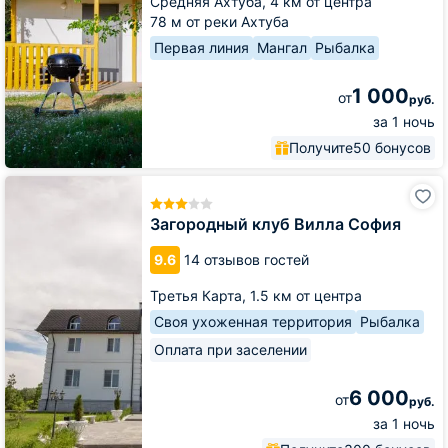
Средняя Ахтуба,
4 км от центра
78 м от реки Ахтуба
Первая линия
Мангал
Рыбалка
1 000
от
руб.
за 1 ночь
Получите
50 бонусов
Загородный
клуб
Вилла
Загородный клуб Вилла София
София
9.6
14 отзывов гостей
Третья Карта,
1.5 км от центра
Своя ухоженная территория
Рыбалка
Оплата при заселении
6 000
от
руб.
за 1 ночь