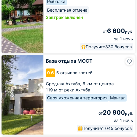
Рыбалка
Бесплатная отмена
Завтрак включён
6 600
от
руб.
за 1 ночь
Получите
330 бонусов
База
База отдыха МОСТ
отдыха
МОСТ
9.6
5 отзывов гостей
Средняя Ахтуба,
6 км от центра
119 м от реки Ахтуба
Своя ухоженная территория
Мангал
20 900
от
руб.
за 1 ночь
Получите
1 045 бонусов