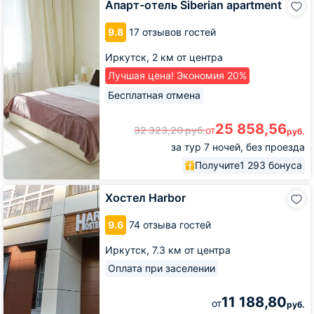
Апарт-отель Siberian apartment
отель
Siberian
9.8
17 отзывов гостей
apartment
Иркутск,
2 км от центра
Лучшая цена! Экономия 20%
Бесплатная отмена
25 858,56
32 323,20
руб.
от
руб.
за тур 7 ночей, без проезда
Получите
1 293 бонуса
Хостел
Хостел Harbor
Harbor
9.6
74 отзыва гостей
Иркутск,
7.3 км от центра
Оплата при заселении
11 188,80
от
руб.