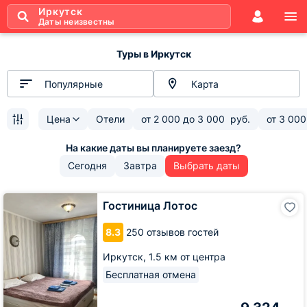
Иркутск
Даты неизвестны
Туры в Иркутск
Популярные
Карта
Цена
Отели
от
2 000
до
3 000
руб.
от
3 000
Сегодня
Завтра
Выбрать даты
Гостиница
Гостиница Лотос
Лотос
8.3
250 отзывов гостей
Иркутск,
1.5 км от центра
Бесплатная отмена