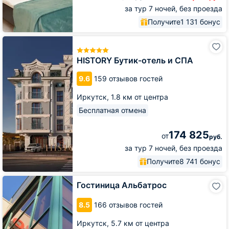
за тур 7 ночей, без проезда
Получите
1 131 бонус
HISTORY
Бутик-
отель
HISTORY Бутик-отель и СПА
и
СПА
9.6
159 отзывов гостей
Иркутск,
1.8 км от центра
Бесплатная отмена
174 825
от
руб.
за тур 7 ночей, без проезда
Получите
8 741 бонус
Гостиница
Гостиница Альбатрос
Альбатрос
8.5
166 отзывов гостей
Иркутск,
5.7 км от центра