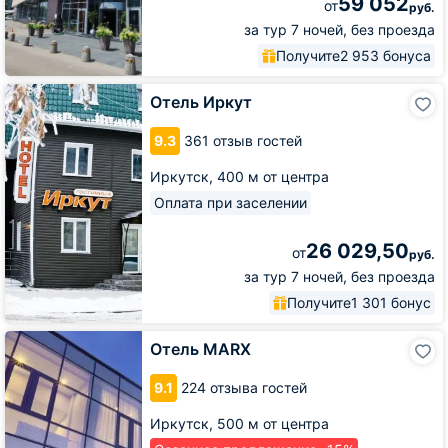
59 052
от
руб.
за тур 7 ночей, без проезда
Получите
2 953 бонуса
Отель
Отель Иркут
Иркут
9.3
361 отзыв гостей
Иркутск,
400 м от центра
Оплата при заселении
26 029,50
от
руб.
за тур 7 ночей, без проезда
Получите
1 301 бонус
Отель
Отель MARX
MARX
9.1
224 отзыва гостей
Иркутск,
500 м от центра