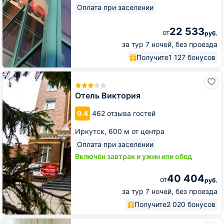
Оплата при заселении
22 533
от
руб.
за тур 7 ночей, без проезда
Получите
1 127 бонусов
Отель
Виктория
Отель Виктория
9.4
462 отзыва гостей
Иркутск,
600 м от центра
Оплата при заселении
Включён завтрак и ужин или обед
40 404
от
руб.
за тур 7 ночей, без проезда
Получите
2 020 бонусов
Апарт-