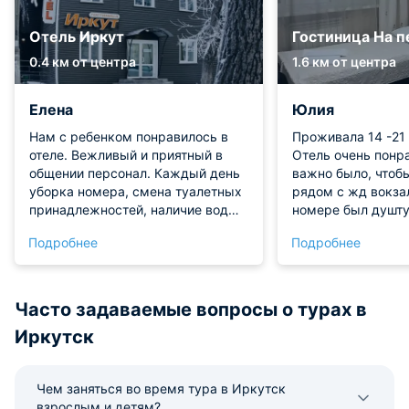
Отель Иркут
Гостиница На 
0.4 км от центра
1.6 км от центра
Елена
Юлия
Нам с ребенком понравилось в
Проживала 14 -21 
отеле. Вежливый и приятный в
Отель очень понр
общении персонал. Каждый день
важно было, чтоб
уборка номера, смена туалетных
рядом с жд вокза
принадлежностей, наличие воды
номере был душту
и чая в номере.
все чисто, аккура
Подробнее
Подробнее
Слышимости практ
Персонал отличны
Часто задаваемые вопросы о турах в
Иркутск
Чем заняться во время тура в Иркутск
взрослым и детям?