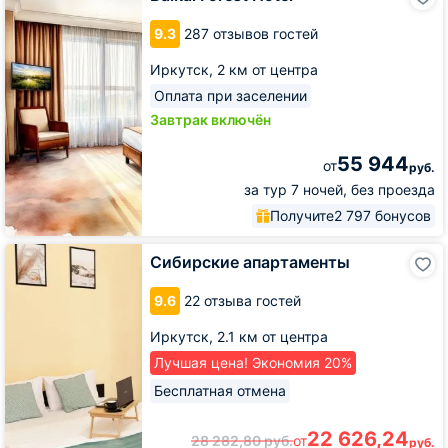
Forest
Hotel
9.3
287 отзывов гостей
Иркутск,
2 км от центра
Оплата при заселении
Завтрак включён
55 944
от
руб.
за тур 7 ночей, без проезда
Получите
2 797 бонусов
Сибирские
Сибирские апартаменты
апартаменты
9.6
22 отзыва гостей
Иркутск,
2.1 км от центра
Лучшая цена! Экономия 20%
Бесплатная отмена
22 626,24
28 282,80
руб.
от
руб.