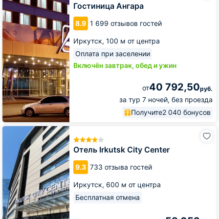
Гостиница Ангара
8.9
1 699 отзывов гостей
Иркутск,
100 м от центра
Оплата при заселении
Включён завтрак, обед и ужин
40 792,50
от
руб.
за тур 7 ночей, без проезда
Получите
2 040 бонусов
Отель
Irkutsk
City
Отель Irkutsk City Center
Center
9.3
733 отзыва гостей
Иркутск,
600 м от центра
Бесплатная отмена