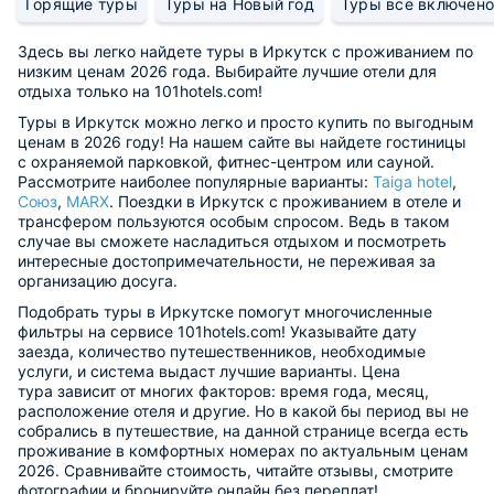
Горящие туры
Туры на Новый год
Туры все включен
Здесь вы легко найдете туры в Иркутск с проживанием по
низким ценам 2026 года. Выбирайте лучшие отели для
отдыха только на 101hotels.com!
Туры в Иркутск можно легко и просто купить по выгодным
ценам в 2026 году! На нашем сайте вы найдете гостиницы
с охраняемой парковкой, фитнес-центром или сауной.
Рассмотрите наиболее популярные варианты:
Taiga hotel
,
Союз
,
MARX
. Поездки в Иркутск с проживанием в отеле и
трансфером пользуются особым спросом. Ведь в таком
случае вы сможете насладиться отдыхом и посмотреть
интересные достопримечательности, не переживая за
организацию досуга.
Подобрать туры в Иркутске помогут многочисленные
фильтры на сервисе 101hotels.com! Указывайте дату
заезда, количество путешественников, необходимые
услуги, и система выдаст лучшие варианты. Цена
тура зависит от многих факторов: время года, месяц,
расположение отеля и другие. Но в какой бы период вы не
собрались в путешествие, на данной странице всегда есть
проживание в комфортных номерах по актуальным ценам
2026. Сравнивайте стоимость, читайте отзывы, смотрите
фотографии и бронируйте онлайн без переплат!