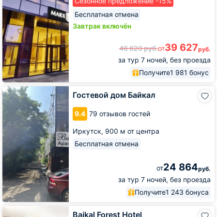
Сезонное предложение -15%
Бесплатная отмена
Завтрак включён
39 627
46 620
руб.
от
руб.
за тур 7 ночей, без проезда
Получите
1 981 бонус
Гостевой
Гостевой дом Байкал
дом
Байкал
9.4
79 отзывов гостей
Иркутск,
900 м от центра
Бесплатная отмена
24 864
от
руб.
за тур 7 ночей, без проезда
Получите
1 243 бонуса
Baikal
Baikal Forest Hotel