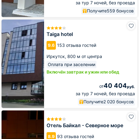
за тур 7 ночей, без проезда
Получите
559 бонусов
Taiga
hotel
Taiga hotel
9.6
153 отзыва гостей
Иркутск,
800 м от центра
Оплата при заселении
Включён завтрак и ужин или обед
40 404
от
руб.
за тур 7 ночей, без проезда
Получите
2 020 бонусов
Отель
Байкал
-
Отель Байкал - Северное море
Северное
море
8.9
93 отзыва гостей