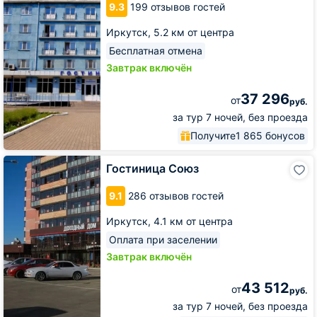
9.3
199 отзывов гостей
Иркутск,
5.2 км от центра
Бесплатная отмена
Завтрак включён
37 296
от
руб.
за тур 7 ночей, без проезда
Получите
1 865 бонусов
Гостиница
Гостиница Союз
Союз
9.1
286 отзывов гостей
Иркутск,
4.1 км от центра
Оплата при заселении
Завтрак включён
43 512
от
руб.
за тур 7 ночей, без проезда