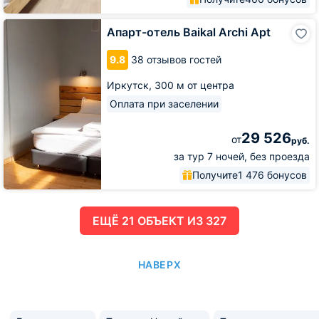
Апарт-
Апарт-отель Baikal Archi Apt
отель
Baikal
9.8
38 отзывов гостей
Archi
Apt
Иркутск,
300 м от центра
Оплата при заселении
29 526
от
руб.
за тур 7 ночей, без проезда
Получите
1 476 бонусов
ЕЩË 21 ОБЪЕКТ ИЗ 327
НАВЕРХ