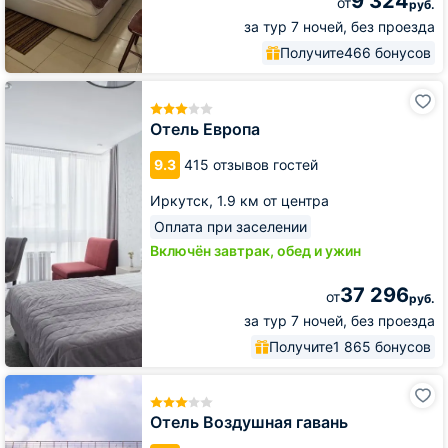
9 324
от
руб.
за тур 7 ночей, без проезда
Получите
466 бонусов
Отель
Европа
Отель Европа
9.3
415 отзывов гостей
Иркутск,
1.9 км от центра
Оплата при заселении
Включён завтрак, обед и ужин
37 296
от
руб.
за тур 7 ночей, без проезда
Получите
1 865 бонусов
Отель
Воздушная
гавань
Отель Воздушная гавань