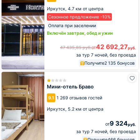
Иркутск,
4.7 км от центра
Сезонное предложение -10%
Оплата при заселении
Включён завтрак, обед и ужин
42 692,27
47 435,85
руб.
от
руб.
за тур 7 ночей, без проезда
Получите
2 135 бонусов
Мини-
отель
Браво
Мини-отель Браво
9.1
1 269 отзывов гостей
Иркутск,
5.2 км от центра
9 324
от
руб.
за тур 7 ночей, без проезда
Получите
466 бонусов