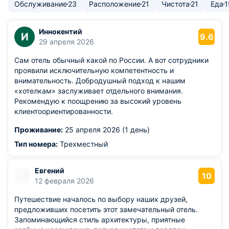
Обслуживание
23
Расположение
21
Чистота
21
Еда
1
Иннокентий
И
9.6
29 апреля 2026
Сам отель обычный какой по России. А вот сотрудники
проявили исключительную компетентность и
внимательность. Добродушный подход к нашим
«хотелкам» заслуживает отдельного внимания.
Рекомендую к поощрению за высокий уровень
клиентоориентированности.
Проживание:
25 апреля 2026 (1 день)
Тип номера:
Трехместный
Евгений
10
12 февраля 2026
Путешествие началось по выбору наших друзей,
предложивших посетить этот замечательный отель.
Запоминающийся стиль архитектуры, приятные