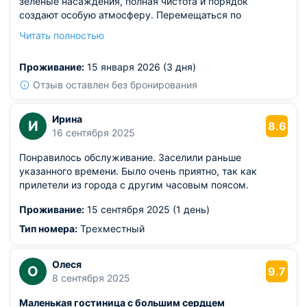
зелёные насаждения, полная чистота и порядок
создают особую атмосферу. Перемещаться по
территории удобно и понятно даже впервые
Читать полностью
прибывшим посетителям. Особый уют чувствуется в
номере, украшенном качественными аксессуарами и
Проживание:
15 января 2026 (3 дня)
укомплектованным подходящей мебелью. Команда
работников уважительна, оперативно решает любые
Отзыв оставлен без бронирования
вопросы и проявляет максимум внимания к клиентам.
Ирина
И
8.6
16 сентября 2025
Понравилось обслуживание. Заселили раньше
указанного времени. Было очень приятно, так как
прилетели из города с другим часовым поясом.
Проживание:
15 сентября 2025 (1 день)
Тип номера:
Трехместный
Олеся
О
9.7
8 сентября 2025
Маленькая гостиница с большим сердцем