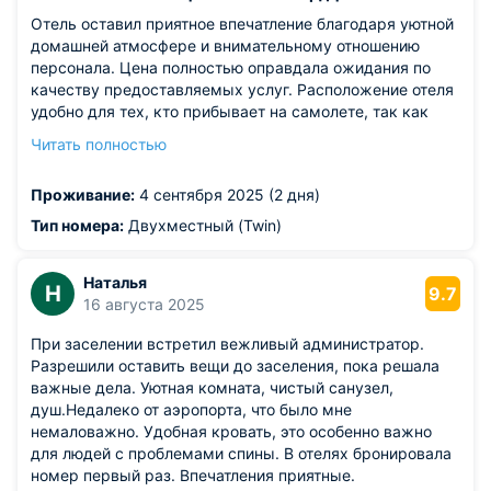
Отель оставил приятное впечатление благодаря уютной
домашней атмосфере и внимательному отношению
персонала. Цена полностью оправдала ожидания по
качеству предоставляемых услуг. Расположение отеля
удобно для тех, кто прибывает на самолете, так как
находится близко к аэропорту. Номер порадовал
Читать полностью
чистотой и комфортом, особенно приятно удивило
постельное белье домашнего стиля с милым
Проживание:
4 сентября 2025 (2 дня)
цветочным узором. Это создало ощущение пребывания
в гостях у добрых родственников. Утро начиналось с
Тип номера:
Двухместный (Twin)
вкусного завтрака: ароматная яичница с сочными
сосисками, свежие овощи, теплый хлеб и чашечка чая
Наталья
завершали картину гостеприимства. Простота блюд
Н
9.7
16 августа 2025
компенсировалась искренностью подачи и вниманием
к деталям, создавая неповторимый домашний шарм.
При заселении встретил вежливый администратор.
Разрешили оставить вещи до заселения, пока решала
важные дела. Уютная комната, чистый санузел,
душ.Недалеко от аэропорта, что было мне
немаловажно. Удобная кровать, это особенно важно
для людей с проблемами спины. В отелях бронировала
номер первый раз. Впечатления приятные.