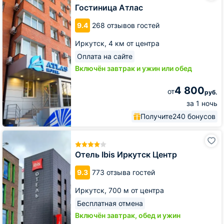
Гостиница Атлас
9.4
268 отзывов гостей
Иркутск,
4 км от центра
Оплата на сайте
Включён завтрак и ужин или обед
4 800
от
руб.
за 1 ночь
Получите
240 бонусов
Отель
Ibis
Иркутск
Отель Ibis Иркутск Центр
Центр
9.3
773 отзыва гостей
Иркутск,
700 м от центра
Бесплатная отмена
Включён завтрак, обед и ужин