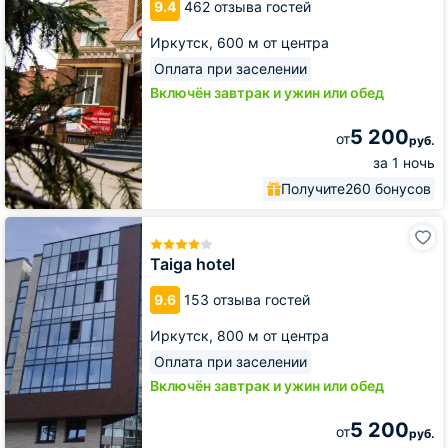
9.4
462 отзыва гостей
Иркутск,
600 м от центра
Оплата при заселении
Включён завтрак и ужин или обед
5 200
от
руб.
за 1 ночь
Получите
260 бонусов
Taiga
hotel
Taiga hotel
9.6
153 отзыва гостей
Иркутск,
800 м от центра
Оплата при заселении
Включён завтрак и ужин или обед
5 200
от
руб.