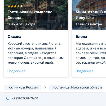
Гостиничный комплекс
Мини-отель В 
Звезда
Иркутска
3.9 км от центра
1.1 км от центра
Оксана
Елена
Хороший , гостеприимеый отель.
Мы отдыхали в эт
Уютные номера, приветливый
вдвоем, и нам вс
персонал, в отделе находится
понравилось! Оте
ресторан Охотников , с отменным
самом центре, до
меню и очень вкусной едой.
ресторанов рукой
оказался очень ч
Подробнее
Подробнее
ремонт хороший. 
встретил очень те
был готов помочь.
вдвоем это прост
Гостиницы России
Гостиницы Иркутской области
место, теперь бу
останавливаться т
+7 (3952) 78-79-31