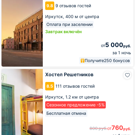
9.8
9 отзывов гостей
Иркутск,
400 м от центра
Оплата при заселении
Завтрак включён
5 000
от
руб.
за 1 ночь
Получите
250 бонусов
Хостел
Хостел Решетников
Решетников
8.5
111 отзывов гостей
Иркутск,
1.2 км от центра
Сезонное предложение -5%
Бесплатная отмена
760
800
руб.
от
руб.