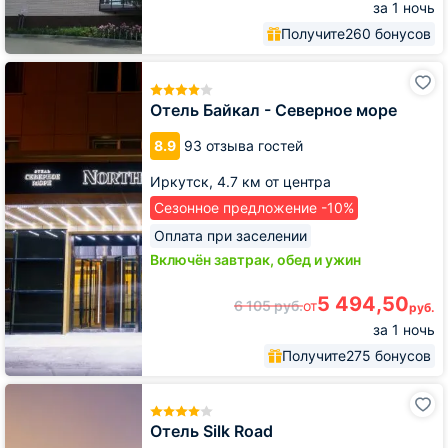
за 1 ночь
Получите
260 бонусов
Отель
Байкал
-
Отель Байкал - Северное море
Северное
море
8.9
93 отзыва гостей
Иркутск,
4.7 км от центра
Сезонное предложение -10%
Оплата при заселении
Включён завтрак, обед и ужин
5 494,50
6 105
руб.
от
руб.
за 1 ночь
Получите
275 бонусов
Отель
Silk
Road
Отель Silk Road