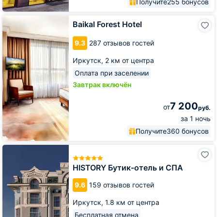
Получите
255 бонусов
Baikal
Baikal Forest Hotel
Forest
Hotel
9.3
287 отзывов гостей
Иркутск,
2 км от центра
Оплата при заселении
Завтрак включён
7 200
от
руб.
за 1 ночь
Получите
360 бонусов
HISTORY
Бутик-
отель
HISTORY Бутик-отель и СПА
и
СПА
9.6
159 отзывов гостей
Иркутск,
1.8 км от центра
Бесплатная отмена