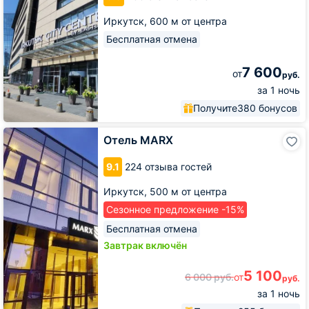
Иркутск,
600 м от центра
Бесплатная отмена
7 600
от
руб.
за 1 ночь
Получите
380 бонусов
Отель
Отель MARX
MARX
9.1
224 отзыва гостей
Иркутск,
500 м от центра
Сезонное предложение -15%
Бесплатная отмена
Завтрак включён
5 100
6 000
руб.
от
руб.
за 1 ночь