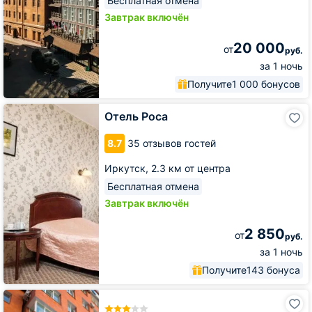
Бесплатная отмена
Завтрак включён
20 000
от
руб.
за 1 ночь
Получите
1 000 бонусов
Отель
Отель Роса
Роса
8.7
35 отзывов гостей
Иркутск,
2.3 км от центра
Бесплатная отмена
Завтрак включён
2 850
от
руб.
за 1 ночь
Получите
143 бонуса
Гостиница
Атлас