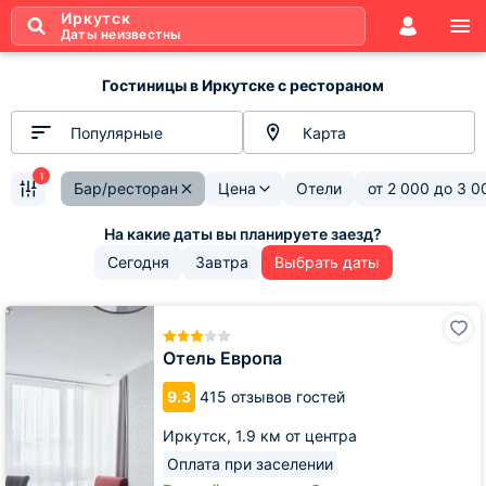
Иркутск
Даты неизвестны
Гостиницы в Иркутске с рестораном
Популярные
Карта
1
Бар/ресторан
Цена
Отели
от
2 000
до
3 0
Сегодня
Завтра
Выбрать даты
Отель
Европа
Отель Европа
9.3
415 отзывов гостей
Иркутск,
1.9 км от центра
Оплата при заселении