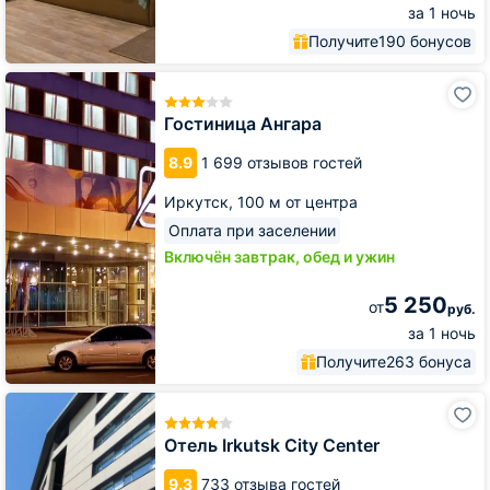
за 1 ночь
Получите
190 бонусов
Гостиница
Ангара
Гостиница Ангара
8.9
1 699 отзывов гостей
Иркутск,
100 м от центра
Оплата при заселении
Включён завтрак, обед и ужин
5 250
от
руб.
за 1 ночь
Получите
263 бонуса
Отель
Irkutsk
City
Отель Irkutsk City Center
Center
9.3
733 отзыва гостей