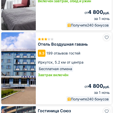
Включён завтрак, обед и ужин
4 800
от
руб.
за 1 ночь
Получите
240 бонусов
Отель
Воздушная
гавань
Отель Воздушная гавань
9.3
199 отзывов гостей
Иркутск,
5.2 км от центра
Бесплатная отмена
Завтрак включён
4 800
от
руб.
за 1 ночь
Получите
240 бонусов
Гостиница
Гостиница Союз
Союз