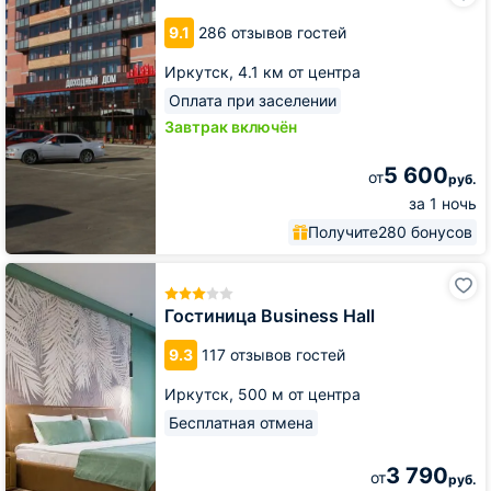
9.1
286 отзывов гостей
Иркутск,
4.1 км от центра
Оплата при заселении
Завтрак включён
5 600
от
руб.
за 1 ночь
Получите
280 бонусов
Гостиница
Business
Hall
Гостиница Business Hall
9.3
117 отзывов гостей
Иркутск,
500 м от центра
Бесплатная отмена
3 790
от
руб.