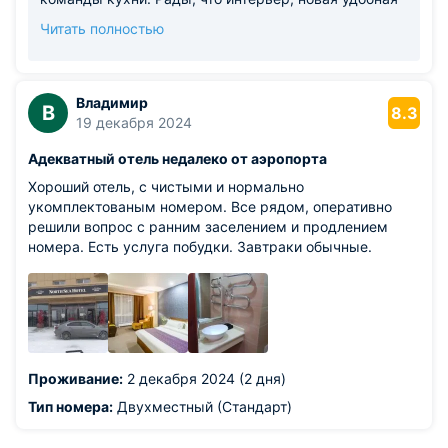
мебель и цветовая гамма в номере произвели на
Читать полностью
вас положительное впечатление. Мы старались
создать атмосферу уюта и классического стиля для
комфорта каждого гостя. Отдельное спасибо за
ваши слова о нашем коллективе - искренняя забота
Владимир
В
8.3
о гостях действительно важна для нас! Оценка
19 декабря 2024
«отель стоит каждого рубля» мотивирует
Адекватный отель недалеко от аэропорта
становиться для вас ещё лучше. Будем рады видеть
вас вновь - приезжайте за новым положительным
Хороший отель, с чистыми и нормально
опытом! С уважением, команда отеля "Байкал-
укомплектованым номером. Все рядом, оперативно
Северное моер"
решили вопрос с ранним заселением и продлением
номера. Есть услуга побудки. Завтраки обычные.
Проживание:
2 декабря 2024 (2 дня)
Тип номера:
Двухместный (Стандарт)