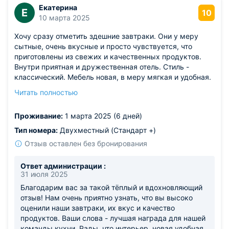
Екатерина
Е
10
10 марта 2025
Хочу сразу отметить здешние завтраки. Они у меру
сытные, очень вкусные и просто чувствуется, что
приготовлены из свежих и качественных продуктов.
Внутри приятная и дружественная отель. Стиль -
классический. Мебель новая, в меру мягкая и удобная.
Понравилась цветовая гамма, в которой выдержан был
Читать полностью
наш номер. Сотрудники очень отзывчивые. Гостей тут
ценят и любят. Отель стоит каждого потраченного на
Проживание:
1 марта 2025 (6 дней)
него рубля. Супер!
Тип номера:
Двухместный (Cтандарт +)
Отзыв оставлен без бронирования
Ответ администрации :
31 июля 2025
Благодарим вас за такой тёплый и вдохновляющий
отзыв! Нам очень приятно узнать, что вы высоко
оценили наши завтраки, их вкус и качество
продуктов. Ваши слова - лучшая награда для нашей
команды кухни. Рады, что интерьер, новая удобная