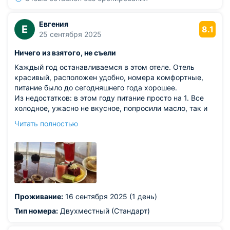
Евгения
Е
8.1
25 сентября 2025
Ничего из взятого, не съели
Каждый год останавливаемся в этом отеле. Отель
красивый, расположен удобно, номера комфортные,
питание было до сегодняшнего года хорошее.
Из недостатков: в этом году питание просто на 1. Все
холодное, ужасно не вкусное, попросили масло, так и
не принесли, фрукты дубовые (киви), арбуз не первой
Читать полностью
свежести. Каша пахла ужасно. Вообщем ушли
голодные.
Проживание:
16 сентября 2025 (1 день)
Тип номера:
Двухместный (Стандарт)