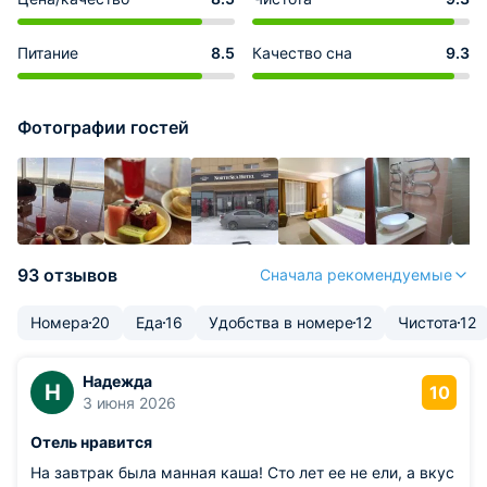
Питание
8.5
Качество сна
9.3
Фотографии гостей
93 отзывов
Сначала рекомендуемые
Номера
20
Еда
16
Удобства в номере
12
Чистота
12
Надежда
Н
10
3 июня 2026
Отель нравится
На завтрак была манная каша! Сто лет ее не ели, а вкус