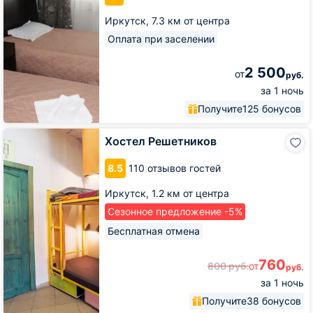
Иркутск,
7.3 км от центра
Оплата при заселении
2 500
от
руб.
за 1 ночь
Получите
125 бонусов
Хостел
Хостел Решетников
Решетников
8.5
110 отзывов гостей
Иркутск,
1.2 км от центра
Сезонное предложение -5%
Бесплатная отмена
760
800
руб.
от
руб.
за 1 ночь
Получите
38 бонусов