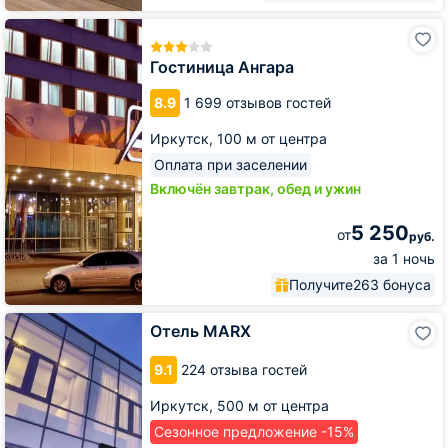
Гостиница
Ангара
Гостиница Ангара
8.9
1 699 отзывов гостей
Иркутск,
100 м от центра
Оплата при заселении
Включён завтрак, обед и ужин
5 250
от
руб.
за 1 ночь
Получите
263 бонуса
Отель
Отель MARX
MARX
9.1
224 отзыва гостей
Иркутск,
500 м от центра
Сезонное предложение -15%