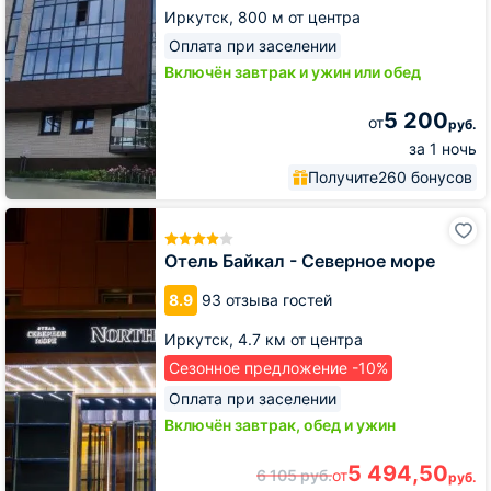
Иркутск,
800 м от центра
Оплата при заселении
Включён завтрак и ужин или обед
5 200
от
руб.
за 1 ночь
Получите
260 бонусов
Отель
Байкал
-
Отель Байкал - Северное море
Северное
море
8.9
93 отзыва гостей
Иркутск,
4.7 км от центра
Сезонное предложение -10%
Оплата при заселении
Включён завтрак, обед и ужин
5 494,50
6 105
руб.
от
руб.