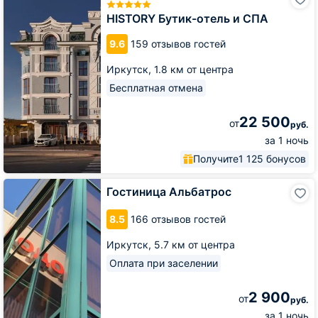
Бутик-
отель
HISTORY Бутик-отель и СПА
и
СПА
9.6
159 отзывов гостей
Иркутск,
1.8 км от центра
Бесплатная отмена
22 500
от
руб.
за 1 ночь
Получите
1 125 бонусов
Гостиница
Гостиница Альбатрос
Альбатрос
8.5
166 отзывов гостей
Иркутск,
5.7 км от центра
Оплата при заселении
2 900
от
руб.
за 1 ночь