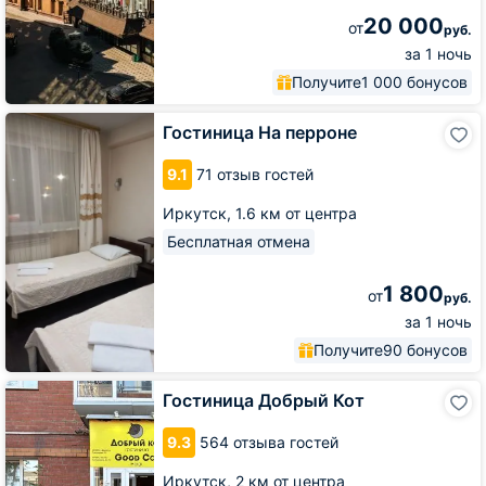
20 000
от
руб.
за 1 ночь
Получите
1 000 бонусов
Гостиница
Гостиница На перроне
На
перроне
9.1
71 отзыв гостей
Иркутск,
1.6 км от центра
Бесплатная отмена
1 800
от
руб.
за 1 ночь
Получите
90 бонусов
Гостиница
Гостиница Добрый Кот
Добрый
Кот
9.3
564 отзыва гостей
Иркутск,
2 км от центра