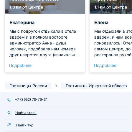
1.3 км от центра
1.1 км от центра
Екатерина
Елена
Мы с подругой отдыхали в отеле
Мы отдыхали в эт
вдвоём и в полном восторге
вдвоем, и нам вс
администратор Анна - душа
понравилось! Оте
человек, подобрала нам номера
самом центре, до
друг напротив друга (изначально
ресторанов рукой
номера были на разных этажах) ,
оказался очень ч
Подробнее
Подробнее
рассказала о близлежащих
ремонт хороший. 
достопримечательностях, мы
встретил очень те
непросто были на одной волне, а
был готов помочь.
как будто знали друг друга давно.
вдвоем это прост
Гостиницы России
Гостиницы Иркутской области
Номера чистые ооочень, кровать
место, теперь бу
и подушки удобные - сон был
останавливаться т
+7 (3952) 78-79-31
крепкий полотенца, гигиенические
и душевые средства в полном
Найти отель
комплекте. к тому же сам район
исторический об этом мы узнали
от Ани уезжать не хотелось, но мы
Найти тур
держим путь дальше)