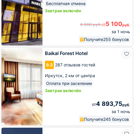
Бесплатная отмена
Завтрак включён
5 100
6 000
руб.
от
руб.
за 1 ночь
Получите
255 бонусов
Baikal
Baikal Forest Hotel
Forest
Hotel
9.3
287 отзывов гостей
Иркутск,
2 км от центра
Оплата при заселении
Завтрак включён
4 893,75
от
руб.
за 1 ночь
Получите
245 бонусов
HISTORY