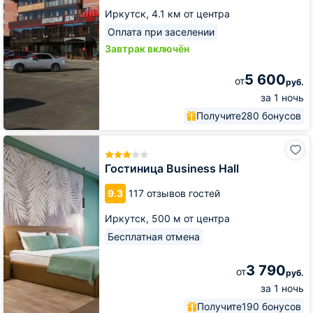
Иркутск,
4.1 км от центра
Оплата при заселении
Завтрак включён
5 600
от
руб.
за 1 ночь
Получите
280 бонусов
Гостиница
Business
Hall
Гостиница Business Hall
9.3
117 отзывов гостей
Иркутск,
500 м от центра
Бесплатная отмена
3 790
от
руб.
за 1 ночь
Получите
190 бонусов