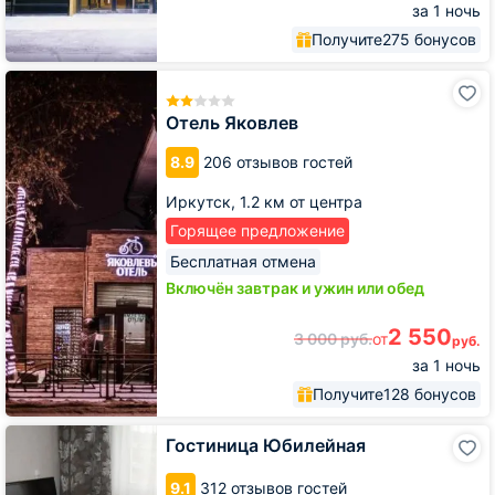
за 1 ночь
Получите
275 бонусов
Отель
Яковлев
Отель Яковлев
8.9
206 отзывов гостей
Иркутск,
1.2 км от центра
Горящее предложение
Бесплатная отмена
Включён завтрак и ужин или обед
2 550
3 000
руб.
от
руб.
за 1 ночь
Получите
128 бонусов
Гостиница
Гостиница Юбилейная
Юбилейная
9.1
312 отзывов гостей