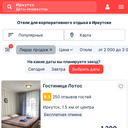
Иркутск
Даты неизвестны
Отели для корпоративного отдыха в Иркутске
Популярные
Карта
1
Лидер продаж
Цена
Отели
от
2 000
до
3 
Сегодня
Завтра
Выбрать даты
Гостиница
Гостиница Лотос
Лотос
8.3
250 отзывов гостей
Иркутск,
1.5 км от центра
Бесплатная отмена