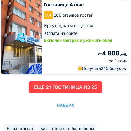
Гостиница Атлас
9.4
268 отзывов гостей
Иркутск,
4 км от центра
Оплата на сайте
Включён завтрак и ужин или обед
4 800
от
руб.
за 1 ночь
Получите
240 бонусов
ЕЩË 21 ГОСТИНИЦА ИЗ 25
НАВЕРХ
Базы отдыха
Базы отдыха с бассейном