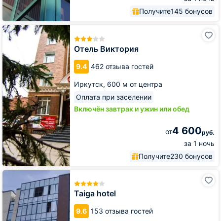
Получите
145 бонусов
Отель
Виктория
Отель Виктория
9.4
462 отзыва гостей
Иркутск,
600 м от центра
Оплата при заселении
Включён завтрак и ужин или обед
4 600
от
руб.
за 1 ночь
Получите
230 бонусов
Taiga
hotel
Taiga hotel
9.6
153 отзыва гостей