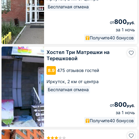
Бесплатная отмена
800
от
руб.
за 1 ночь
Получите
40 бонусов
Хостел
Хостел Три Матрешки на
Три
Терешковой
Матрешки
на
8.9
475 отзывов гостей
Терешковой
Иркутск,
2 км от центра
Бесплатная отмена
800
от
руб.
за 1 ночь
Получите
40 бонусов
Гостиница
Атлас