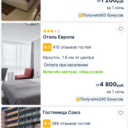
1 200
от
руб.
за 1 ночь
Получите
60 бонусов
Отель
Европа
Отель Европа
9.3
415 отзывов гостей
Иркутск,
1.9 км от центра
Оплата при заселении
Включён завтрак, обед и ужин
4 800
от
руб.
за 1 ночь
Получите
240 бонусов
Гостиница
Гостиница Союз
Союз
9.1
286 отзывов гостей