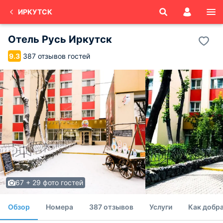
ИРКУТСК
Отель Русь Иркутск
387 отзывов гостей
9.3
67 + 29 фото гостей
Обзор
Номера
387 отзывов
Услуги
Как добра