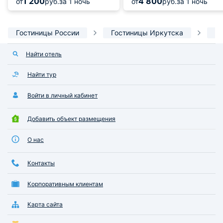
1 200
4 800
от
руб.
за 1 ночь
от
руб.
за 1 ночь
Гостиницы России
Гостиницы Иркутска
От
Найти отель
Найти тур
Войти в личный кабинет
Добавить объект размещения
О нас
Контакты
Корпоративным клиентам
Карта сайта