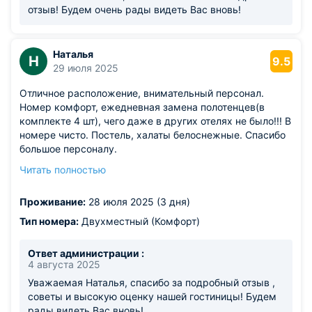
отзыв! Будем очень рады видеть Вас вновь!
Наталья
Н
9.5
29 июля 2025
Отличное расположение, внимательный персонал.
Номер комфорт, ежедневная замена полотенцев(в
комплекте 4 шт), чего даже в других отелях не было!!! В
номере чисто. Постель, халаты белоснежные. Спасибо
большое персоналу.
Из недостатков: двери в номер, в ванную, конечно,
Читать полностью
требуют ремонта. Диван порядком изношен,
желательно заменить обшивку.
Проживание:
28 июля 2025 (3 дня)
Тип номера:
Двухместный (Комфорт)
Ответ администрации :
4 августа 2025
Уважаемая Наталья, спасибо за подробный отзыв ,
советы и высокую оценку нашей гостиницы! Будем
рады видеть Вас вновь!