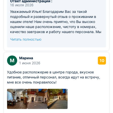
Ответ администрации :
сушилка , но почему то летом ее выключают. В случае
16 июля 2026
дождя обувь или одежду не высушить. Ну ночью
Уважаемый Илья! Благодарим Вас за такой
форточку не открыть - машины ездят. Правда, это
подробный и развернутый отзыв о проживании в
объективный фактор.
нашем отеле! Нам очень приятно, что Вы высоко
оценили наше расположение, чистоту в номерах,
качество завтраков и работу нашего персонала. Мы
всегда рады подсказать гостям лучшие маршруты
Читать полностью
для знакомства с городом. Мы также приняли во
внимание ваши замечания. Что касается шума от
дороги при открытом окне — в следующий раз, при
наличии свободных номеров, мы с удовольствием
Марина
М
10
предложим Вам комнату с окнами во внутренний
1 июня 2026
дворик, где ночью гораздо тише. Будем рады
Удобное расположерие в центре города, вкусное
видеть Вас снова среди наших гостей! С уважением,
питание, отличный персонал, всегда идут на встречу,
Администрация отеля.
мне все очень понравилось!