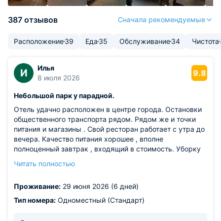
387 отзывов
Сначала рекомендуемые
Расположение
39
Еда
35
Обслуживание
34
Чистота
Илья
И
9.8
8 июля 2026
Небольшой парк у парадной.
Отель удачно расположен в центре города. Остановки
общественного транспорта рядом. Рядом же и точки
питания и магазины . Свой ресторан работает с утра до
вечера. Качество питания хорошее , вполне
полноценный завтрак , входящий в стоимость. Уборку
делают ежедневно , постельное меняют через три дня.
Читать полностью
Персонал вежливый, достаточно эрудированный в
вопросах расположения тех или иных
Проживание:
29 июня 2026 (6 дней)
достопримечательностей. Есть телевизор , вай-фай.
Трансфер в аэропорт или жд.. Словом , неплохой
Тип номера:
Одноместный (Стандарт)
вариант проживания.
Из недостатков: явных недостатков не обнаружил. Есть