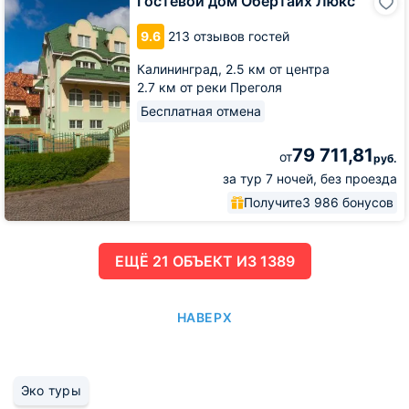
Гостевой дом Обертайх Люкс
дом
Обертайх
9.6
213 отзывов гостей
Люкс
Калининград,
2.5 км от центра
2.7 км от реки Преголя
Бесплатная отмена
79 711,81
от
руб.
за тур 7 ночей, без проезда
Получите
3 986 бонусов
ЕЩË 21 ОБЪЕКТ ИЗ 1389
НАВЕРХ
Эко туры