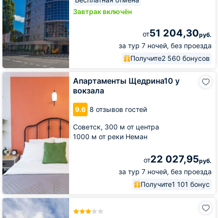
Завтрак включён
51 204,30
от
руб.
за тур 7 ночей, без проезда
Получите
2 560 бонусов
Апартаменты
Апартаменты Щедрина10 у
Щедрина10
вокзала
у
вокзала
9.6
8 отзывов гостей
Советск,
300 м от центра
1000 м от реки Неман
22 027,95
от
руб.
за тур 7 ночей, без проезда
Получите
1 101 бонус
Отель
Ibis