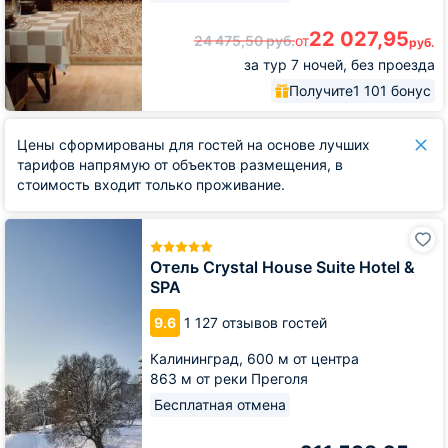
22 027,95
24 475,50
руб.
от
руб.
за тур 7 ночей, без проезда
Получите
1 101 бонус
Цены сформированы для гостей на основе лучших
тарифов напрямую от объектов размещения, в
стоимость входит только проживание.
Отель
Crystal
House
Отель Crystal House Suite Hotel &
Suite
SPA
Hotel
&
9.6
1 127 отзывов гостей
SPA
Калининград,
600 м от центра
863 м от реки Преголя
Бесплатная отмена