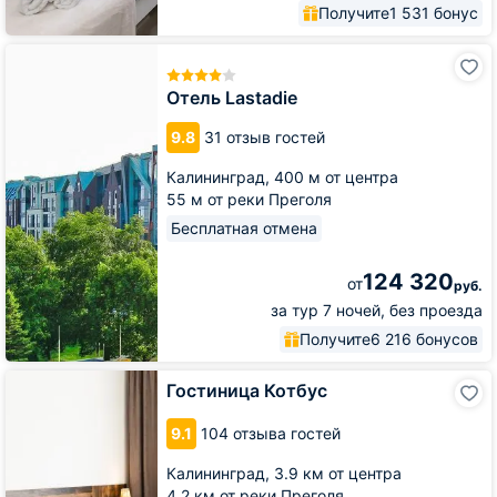
Получите
1 531 бонус
Отель
Lastadie
Отель Lastadie
9.8
31 отзыв гостей
Калининград,
400 м от центра
55 м от реки Преголя
Бесплатная отмена
124 320
от
руб.
за тур 7 ночей, без проезда
Получите
6 216 бонусов
Гостиница
Гостиница Котбус
Котбус
9.1
104 отзыва гостей
Калининград,
3.9 км от центра
4.2 км от реки Преголя