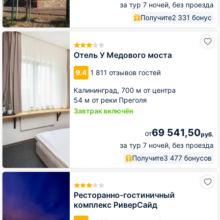
за тур 7 ночей, без проезда
Получите
2 331 бонус
Отель
У
Медового
Отель У Медового моста
моста
9.4
1 811 отзывов гостей
Калининград,
700 м от центра
54 м от реки Преголя
Завтрак включён
69 541,50
от
руб.
за тур 7 ночей, без проезда
Получите
3 477 бонусов
Ресторанно-
гостиничный
комплекс
Ресторанно-гостиничный
РиверСайд
комплекс РиверСайд