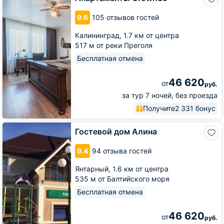
Crown39
9.6
105 отзывов гостей
Калининград,
1.7 км от центра
517 м от реки Преголя
Бесплатная отмена
46 620
от
руб.
за тур 7 ночей, без проезда
Получите
2 331 бонус
Гостевой
Гостевой дом Алина
дом
Алина
9.4
94 отзыва гостей
Янтарный,
1.6 км от центра
535 м от Балтийского моря
Бесплатная отмена
46 620
от
руб.