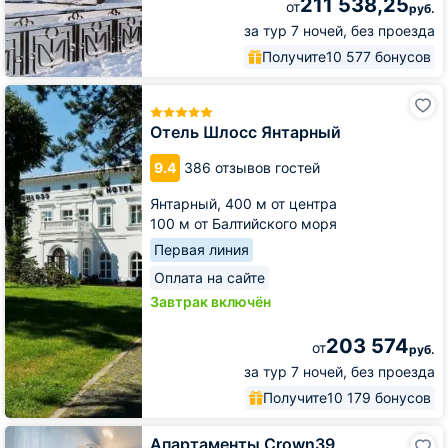
211 538,25
от
руб.
за тур 7 ночей, без проезда
Получите
10 577 бонусов
Отель
Шлосс
Янтарный
Отель Шлосс Янтарный
9.4
386 отзывов гостей
Янтарный,
400 м от центра
100 м от Балтийского моря
Первая линия
Оплата на сайте
Завтрак включён
203 574
от
руб.
за тур 7 ночей, без проезда
Получите
10 179 бонусов
Апартаменты
Апартаменты Crown39