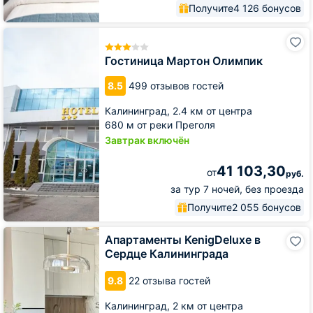
Получите
4 126 бонусов
Гостиница
Мартон
Олимпик
Гостиница Мартон Олимпик
8.5
499 отзывов гостей
Калининград,
2.4 км от центра
680 м от реки Преголя
Завтрак включён
41 103,30
от
руб.
за тур 7 ночей, без проезда
Получите
2 055 бонусов
Апартаменты
Апартаменты KenigDeluxe в
KenigDeluxe
Сердце Калининграда
в
Сердце
9.8
22 отзыва гостей
Калининграда
Калининград,
2 км от центра