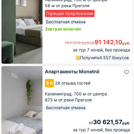
58 м от реки Преголя
Горящее предложение
Бесплатная отмена
Завтрак включён
91 142,10
107 226
руб.
от
руб.
за тур 7 ночей, без проезда
Получите
4 557 бонусов
Апартаменты
Апартаменты Monetnii
Monetnii
9.6
24 отзыва гостей
Калининград,
700 м от центра
873 м от реки Преголя
Бесплатная отмена
30 621,57
от
руб.
за тур 7 ночей, без проезда