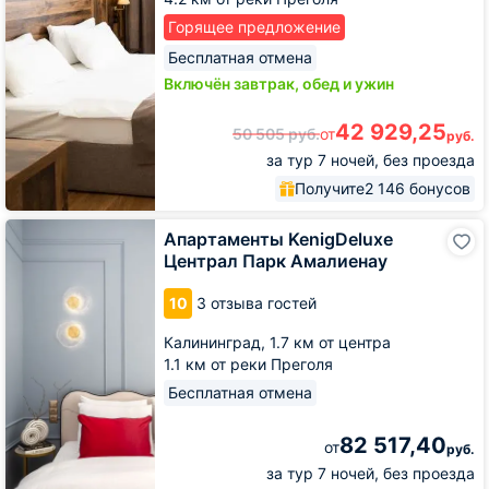
Горящее предложение
Бесплатная отмена
Включён завтрак, обед и ужин
42 929,25
50 505
руб.
от
руб.
за тур 7 ночей, без проезда
Получите
2 146 бонусов
Апартаменты
Апартаменты KenigDeluxe
KenigDeluxe
Централ Парк Амалиенау
Централ
Парк
10
3 отзыва гостей
Амалиенау
Калининград,
1.7 км от центра
1.1 км от реки Преголя
Бесплатная отмена
82 517,40
от
руб.
за тур 7 ночей, без проезда