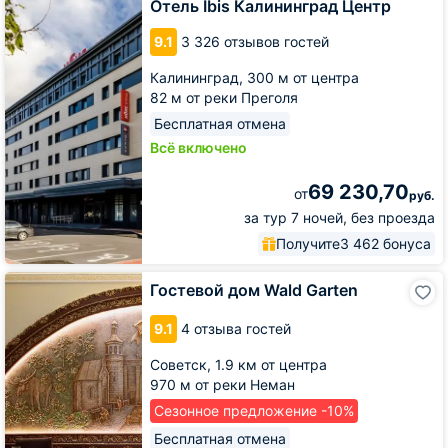
Калининград
Отель Ibis Калининград Центр
Центр
9.1
3 326 отзывов гостей
Калининград,
300 м от центра
82 м от реки Преголя
Бесплатная отмена
Всё включено
69 230,70
от
руб.
за тур 7 ночей, без проезда
Получите
3 462 бонуса
Гостевой
Гостевой дом Wald Garten
дом
Wald
9.1
4 отзыва гостей
Garten
Советск,
1.9 км от центра
970 м от реки Неман
Сезонное предложение -10%
Бесплатная отмена