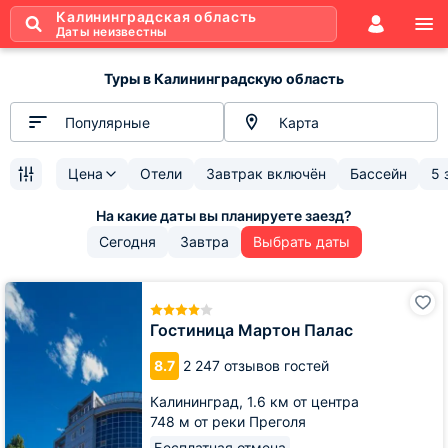
Калининградская область
Даты неизвестны
Туры в Калининградскую область
Популярные
Карта
Цена
Отели
Завтрак включён
Бассейн
5 
Сегодня
Завтра
Выбрать даты
Гостиница
Мартон
Палас
Гостиница Мартон Палас
8.7
2 247 отзывов гостей
Калининград,
1.6 км от центра
748 м от реки Преголя
Бесплатная отмена