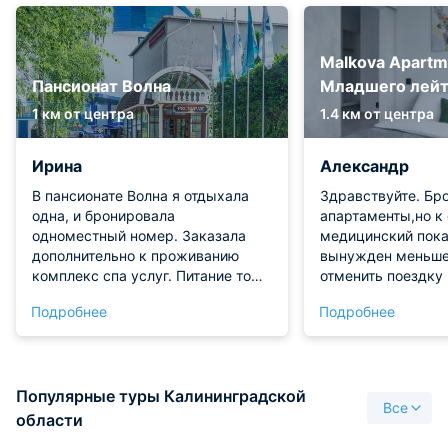
Malkova Apartm
Пансионат Волна
Младшего лейт
1 км от центра
1.4 км от центра
Ирина
Александр
В пансионате Волна я отдыхала
Здравствуйте. Бр
одна, и бронировала
апартаменты,но к
одноместный номер. Заказала
медицинский пока
дополнительно к проживанию
вынужден меньше 
комплекс спа услуг. Питание тоже
отменить поездку
заказывала здесь же. Мне очень
Объяснил ситуац
Подробнее
Подробнее
понравилось, как все
навстречу.Уже н
организовано, а также
день деньги верн
расположение рядом с озером.
объёме.Благодари
Красивый отель, хорошая
и порядочность.
Популярные туры Калининградской
территория. Персонал прекрасно
Рекомендую,работ
Все
справляется со своими
области
обязанностями. Я рекомендую!