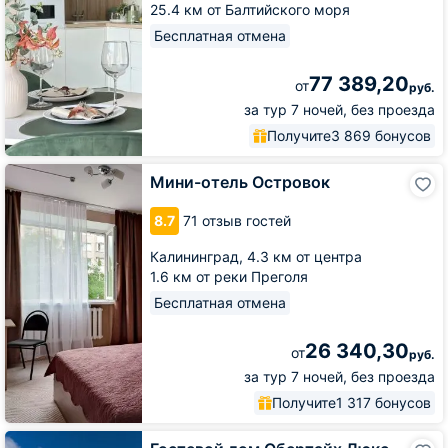
25.4 км от Балтийского моря
Бесплатная отмена
77 389,20
от
руб.
за тур 7 ночей, без проезда
Получите
3 869 бонусов
Мини-
Мини-отель Островок
отель
Островок
8.7
71 отзыв гостей
Калининград,
4.3 км от центра
1.6 км от реки Преголя
Бесплатная отмена
26 340,30
от
руб.
за тур 7 ночей, без проезда
Получите
1 317 бонусов
Гостевой