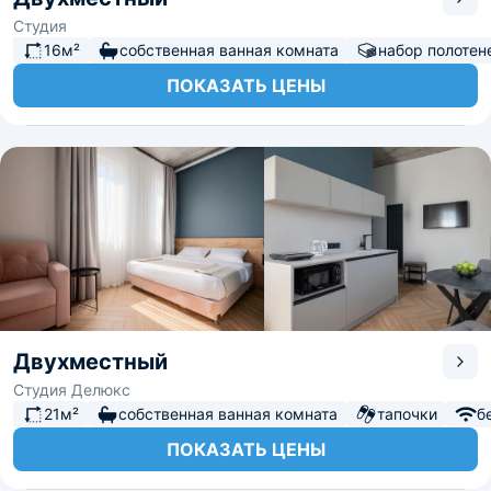
Студия
16м²
собственная ванная комната
набор полотен
ПОКАЗАТЬ ЦЕНЫ
Двухместный
Студия Делюкс
21м²
собственная ванная комната
тапочки
б
ПОКАЗАТЬ ЦЕНЫ