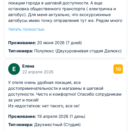
локации города в шаговой доступности. А еще
остановка общественного транспорта ( электричка и
автобус). Для меня актуально, что экскурсионные
автобусы имею точку отправления тут же. Рядом много
кафе и даже столовая с очень вкусной едой и
Читать полностью
адекватными ценами.
Из недостатков: советую обращать внимание на тип
Проживание:
20 июня 2026 (7 дней)
номера. Я жила в двухуровневом, где кровать
находиться на антресолях. Классная задумка,
Тип номера:
Полулюкс (Двухуровневая студия Делюкс)
выполнена отлично, но: возрастным гостям оказалось
сложно пользоваться лестницей, в жару спать душно и
Елена
плохо проветривается. Для молодых и детей
Е
10
22 апреля 2026
прикольно.
У отеля очень удобная локация, все
достопримечательности и магазины в шаговой
доступности. Чисто и комфортно! Спасибо сотрудникам
за уют и покой!
Из недостатков: нет такого, все ок!
Проживание:
19 апреля 2026 (1 день)
Тип номера:
Двухместный (Студия)