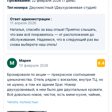
Проживание:
22 февраля 2026 (1 день)
Тип номера:
Двухместный (Двухуровневая студия)
Ответ администрации :
11 апреля 2026
Наталья, спасибо за ваш отзыв! Приятно слышать,
что вам всё понравилось — от расположения до
обслуживания. Надеемся, что в следующий раз вы
снова выберете наш отель!
Мария
М
9.4
10 февраля 2026
Бронировали по акции — прекрасное соотношение
ценыкачества. Отель рядом с вокзалом, внутри ТЦ, но
не шумно, в том же здании Spar. Номер
двухуровневый, в нем было две двуспальные кровати.
Всё довольно новое, чистое, есть мини-кухня, чайник,
посуда, плитка
Читать полностью
Из недостатков: окна выходили на рынок, а мы жили в
выходные, когда базарные дни — с открытыми окнами