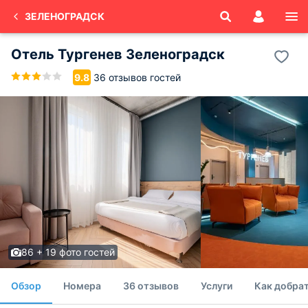
ЗЕЛЕНОГРАДСК
Отель Тургенев Зеленоградск
36 отзывов гостей
9.8
86 + 19 фото гостей
Обзор
Номера
36 отзывов
Услуги
Как добрат