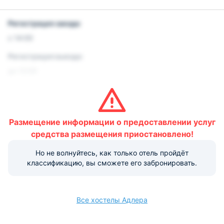
Регистрация заезда:
с 14:00
Регистрация выезда:
до 12:00
Условия и правила проживания:
Размещение домашних животных не допускается.
Размещение информации о предоставлении услуг
Варианты оплаты, доступные на ресепшене:
средства размещения приостановлено!
Этот объект размещения принимает только
наличные.
Но не волнуйтесь, как только отель пройдёт
классификацию, вы сможете его забронировать.
Все хостелы Адлера