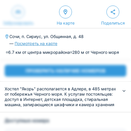
Забронировать
На карте
Поделиться
Сочи, п. Сириус, ул. Общинная, д. 48
—
Посмотреть на карте
6.7 км от центра микрорайона
280 м от Черного моря
ПРОВЕРИТЬ НАЛИЧИЕ НОМЕРОВ
Хостел "Якорь" располагается в Адлере, в 485 метрах
от побережья Черного моря. К услугам постояльцев:
доступ в Интернет, детская площадка, стиральная
машина, запирающиеся шкафчики и камера хранения
багажа.
А номерах установлена необходимая мебель и техника.
Доступные номера
Каждый из них выполнен в едином стиле и светлых
тонах.
Питание организовано на общей кухне, где можно