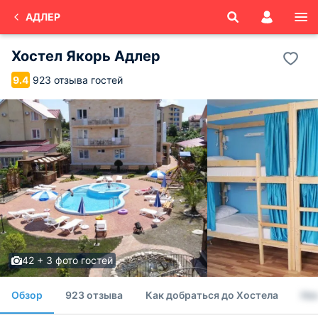
АДЛЕР
Хостел Якорь Адлер
923 отзыва гостей
9.4
42 + 3 фото гостей
Обзор
923 отзыва
Как добраться до Хостела
Но