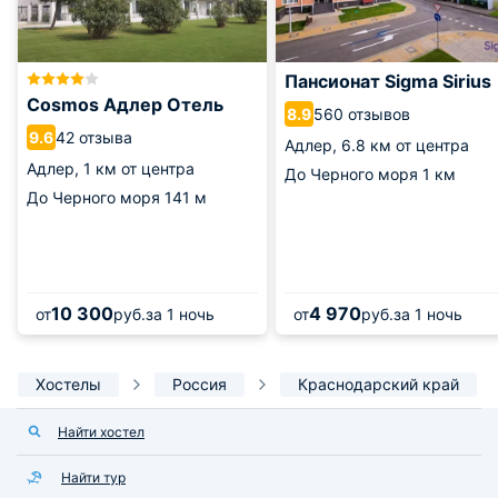
Пансионат Sigma Sirius
Cosmos Адлер Отель
560 отзывов
8.9
42 отзыва
9.6
Адлер,
6.8 км от центра
Адлер,
1 км от центра
До Черного моря
1 км
До Черного моря
141 м
10 300
4 970
от
руб.
за 1 ночь
от
руб.
за 1 ночь
Хостелы
Россия
Краснодарский край
Найти хостел
Найти тур