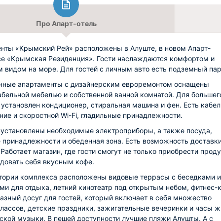
Про Апарт-отель
нты «Крымский Рей» расположены в Алуште, в новом Апарт-
е «Крымская Резиденция». Гости наслаждаются комфортом и
 видом на море. Для гостей с личным авто есть подземный пар
нные апартаменты с дизайнерским евроремонтом оснащены
бельной мебелью и собственной ванной комнатой. Для большег
 установлен кондиционер, стиральная машина и фен. Есть кабе
ние и скоростной Wi-Fi, гладильные принадлежности.
 установлены необходимые электроприборы, а также посуда,
 принадлежности и обеденная зона. Есть возможность доставк
 Работает магазин, где гости смогут не только приобрести прод
адовать себя вкусным кофе.
тории комплекса расположены видовые террасы с беседками и
ми для отдыха, летний кинотеатр под открытым небом, фитнес-к
азный досуг для гостей, который включает в себя множество
лассов, детские праздники, зажигательные вечеринки и часы 
ской музыки. В пешей доступности лучшие пляжи Алушты. А с