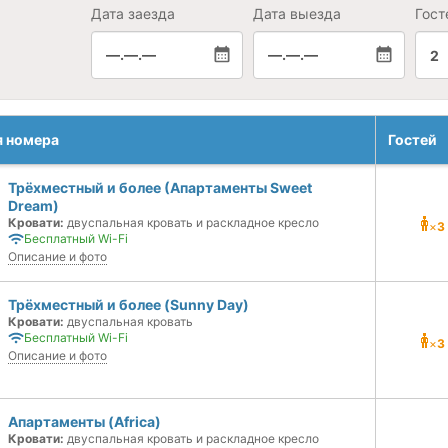
Дата заезда
Дата выезда
Гост
—.—.—
—.—.—
2
я номера
Гостей
Трёхместный и более (Апартаменты Sweet
Dream)
Кровати:
двуспальная кровать и раскладное кресло
×
3
Бесплатный Wi-Fi
Описание и фото
Трёхместный и более (Sunny Day)
Кровати:
двуспальная кровать
Бесплатный Wi-Fi
×
3
Описание и фото
Апартаменты (Africa)
Кровати:
двуспальная кровать и раскладное кресло