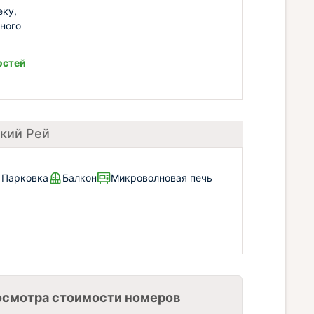
еку,
ного
остей
ский Рей
/ Парковка
Балкон
Микроволновая печь
осмотра стоимости номеров