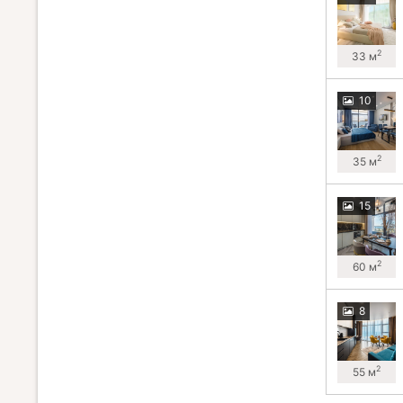
2
33 м
10
2
35 м
15
2
60 м
8
2
55 м