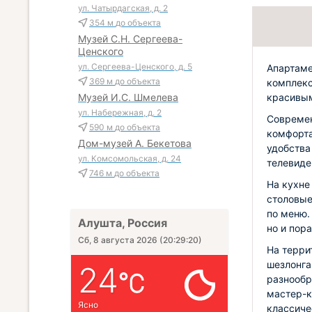
ул. Чатырдагская, д. 2
354 м
до объекта
Музей С.Н. Сергеева-
Ценского
ул. Сергеева-Ценского, д. 5
Апартаме
369 м
до объекта
комплекс
красивым
Музей И.С. Шмелева
ул. Набережная, д. 2
Совреме
590 м
до объекта
комфорта
Дом-музей А. Бекетова
удобства
ул. Комсомольская, д. 24
телевиде
746 м
до объекта
На кухне
столовые
по меню.
Алушта, Россия
но и пор
Сб, 8 августа 2026
(
20:29:21
)
На терри
шезлонга
24
разнообр
мастер-к
Ясно
классиче