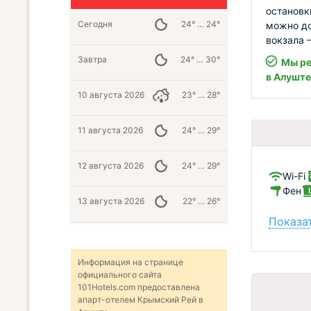
остановк
Сегодня
24° … 24°
можно до
вокзала –
Завтра
24° … 30°
Мы ре
в Алуште
10 августа 2026
23° … 28°
11 августа 2026
24° … 29°
12 августа 2026
24° … 29°
Wi-Fi
Фен
13 августа 2026
22° … 26°
Показат
Информация на странице
официального сайта
101Hotels.com предоставлена
апарт-отелем Крымский Рей в