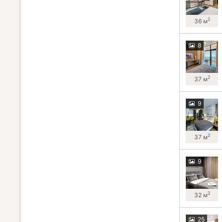
2
36 м
8
2
37 м
9
2
37 м
9
2
32 м
25