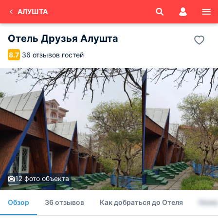
АЛУШТА
Отель Друзья Алушта
36 отзывов гостей
8.7
12 фото объекта
Обзор
36 отзывов
Как добраться до Отеля
Номе