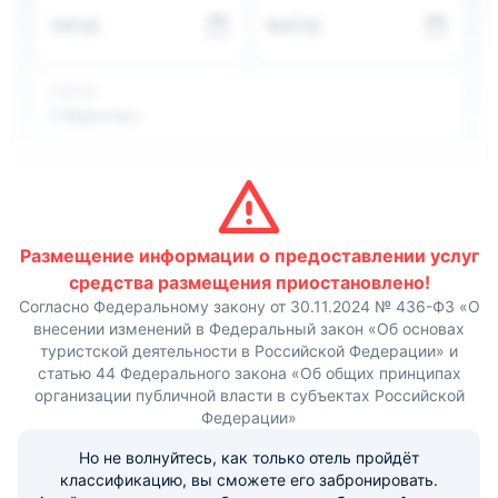
Для самостоятельного приготовления еды оборудована
ЗАЕЗД
ВЫЕЗД
общая кухня с необходимой техникой. Также, гостям
можно воспользоваться принадлежностями для
барбекю.
Расстояние до аэропорта Симферополь составляет 69
ГОСТИ
км, до железнодорожного вокзала - 55 км.
2
Взрослых
Размещение информации о предоставлении услуг
средства размещения приостановлено!
Согласно Федеральному закону от 30.11.2024 № 436-ФЗ «О
внесении изменений в Федеральный закон «Об основах
туристской деятельности в Российской Федерации» и
статью 44 Федерального закона «Об общих принципах
организации публичной власти в субъектах Российской
Федерации»
Но не волнуйтесь, как только отель пройдёт
классификацию, вы сможете его забронировать.