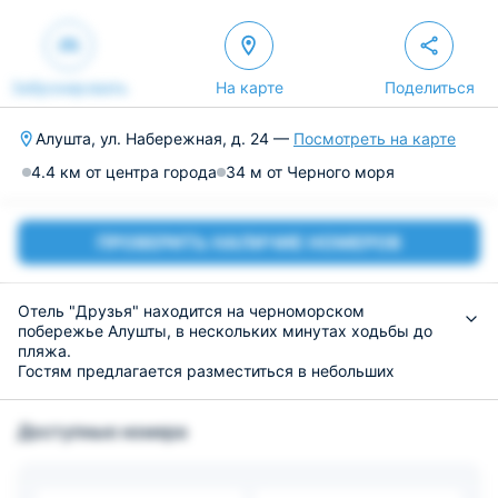
Забронировать
На карте
Поделиться
Алушта, ул. Набережная, д. 24 —
Посмотреть на карте
4.4 км от центра города
34 м от Черного моря
ПРОВЕРИТЬ НАЛИЧИЕ НОМЕРОВ
Отель "Друзья" находится на черноморском
побережье Алушты, в нескольких минутах ходьбы до
пляжа.
Гостям предлагается разместиться в небольших
домиках-номерах двухместного или же общего
трехместного типа. В каждом имеется собственная
Доступные номера
ванная комната с набором полотенец. На территории
расположен сад, частный пляж. По согласованию с
администрацией возможно размещение с домашними
животными.