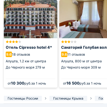
Отель Cipresso hotel 4*
Санаторий Голубая вол
18 отзывов
11 отзывов
9.6
9.6
Алушта,
1.2 км от центра
Алушта,
800 м от центра
До Черного моря
279 м
До Черного моря
309 м
10 300
16 500
от
руб.
за 1 ночь
от
руб.
за 1 ночь
Гостиницы России
Гостиницы Крыма
Гост