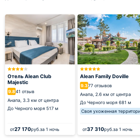
Отель Alean Club
Alean Family Doville
Majestic
77 отзывов
9.3
41 отзыв
9.8
Анапа,
2.6 км от центра
Анапа,
3.3 км от центра
До Черного моря
681 м
До Черного моря
517 м
Своя ухоженная территор
27 170
37 310
от
руб.
за 1 ночь
от
руб.
за 1 ночь