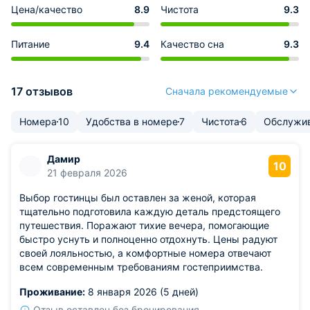
Цена/качество
8.9
Чистота
9.3
Питание
9.4
Качество сна
9.3
17 отзывов
Сначала рекомендуемые
Номера
10
Удобства в номере
7
Чистота
6
Обслужи
Дамир
10
21 февраля 2026
Выбор гостинцы был оставлен за женой, которая
тщательно подготовила каждую деталь предстоящего
путешествия. Поражают тихие вечера, помогающие
быстро уснуть и полноценно отдохнуть. Цены радуют
своей лояльностью, а комфортные номера отвечают
всем современным требованиям гостеприимства.
Проживание:
8 января 2026 (5 дней)
Отзыв оставлен без бронирования