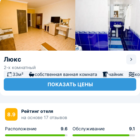
Люкс
2-х комнатный
33м²
собственная ванная комната
чайник
ко
ПОКАЗАТЬ ЦЕНЫ
Рейтинг отеля
8.9
на основе 17 отзывов
Расположение
9.6
Обслуживание
9.1