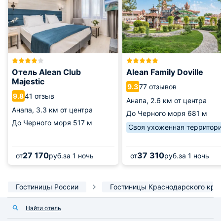
Отель Alean Club
Alean Family Doville
Majestic
77 отзывов
9.3
41 отзыв
9.8
Анапа,
2.6 км от центра
Анапа,
3.3 км от центра
До Черного моря
681 м
До Черного моря
517 м
Своя ухоженная территор
27 170
37 310
от
руб.
за 1 ночь
от
руб.
за 1 ночь
Гостиницы России
Гостиницы Краснодарского кра
Найти отель