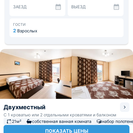
в апартаментах есть индивидуальный санузел, душевая
ЗАЕЗД
ВЫЕЗД
с феном и круглосуточной горячей водой.
Дополнительно постояльцам выдают банные полотенца,
индивидуальные комнатные тапочки.
На территории отеля имеется ресторан, где постояльцы
ГОСТИ
получают питательный и полезный завтрак по меню.
2
Взрослых
Время работы кафе не ограничено, администрация
предоставляет питание трижды в день. Напитки с 8
утра до 9 вечера.
Конференц-зал оборудован в деловом стиле, размещён
в тихом месте. Имеется необходимая мебель, факс,
ксерокс.
Постояльцы любят посещать археологический мазей
«Горгиппия», расположенный в 7 км от отеля и
дельфинарий «Немо» – 1,1 км.
Двухместный
С 1 кроватью или 2 отдельными кроватями и балконом
21м²
собственная ванная комната
набор полотен
ПОКАЗАТЬ ЦЕНЫ