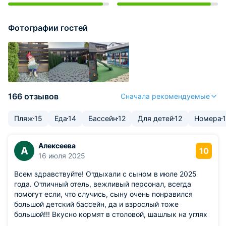
Фотографии гостей
166 отзывов
Сначала рекомендуемые
Пляж
15
Еда
14
Бассейн
12
Для детей
12
Номера
Алексеева
А
10
16 июля 2025
Всем здравствуйте! Отдыхали с сыном в июле 2025
года. Отличный отель, вежливый персонал, всегда
помогут если, что случись, сыну очень понравился
большой детский бассейн, да и взрослый тоже
большой!!! Вкусно кормят в столовой, шашлык на углях
просто огонь!!! Отдельное спасибо управляющему