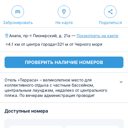
Забронировать
На карте
Поделиться
Анапа, пр-т Пионерский, д. 21а —
Посмотреть на карте
4.1 км от центра города
321 м от Черного моря
ПРОВЕРИТЬ НАЛИЧИЕ НОМЕРОВ
Отель «Терраса» – великолепное место для
коллективного отдыха с частным бассейном,
центральным лаунджем, недалеко от центрального
пляжа. По вечерам администрация проводит
развлекательные мероприятия. Рассчитайте
расстояние от отеля «Терраса» до пляжа в метрах на
Доступные номера
нашем сайте!
Номера оборудованы кондиционером, современной
мебелью, удобными двуспальными кроватями,
плазменными телевизорами со спутниковым ТВ. Также