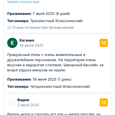
Читать полностью
Армену!!! Ребята вы все большие молодцы!!!!! Дай Бог
вам процветания в этом деле!!!!! Дай Бог и нам к вам
Проживание:
7 июля 2025 (8 дней)
ещё приехать!!! С уважением Татьяна и Тимур!!!
Из недостатков: нет
Тип номера:
Трехместный (Классический)
Отзыв оставлен без бронирования
Евгения
Е
10
16 июля 2025
Прекрасный отель с очень внимательным и
дружелюбным персоналом. На территории очень
вкусная и недорогая столовая. Шикарный бассейн. за
всеря отдыха минусов не нашли.
Проживание:
19 июня 2025 (1 день)
Тип номера:
Четырехместный (Классический)
Вадим
10
2 июня 2025
Видеть море и слышать его зов — мечта детства, но