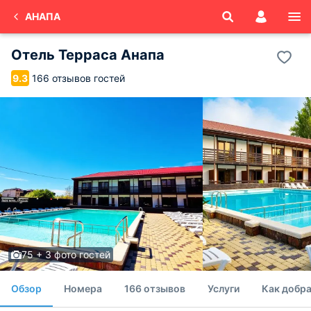
АНАПА
Отель Терраса Анапа
166 отзывов гостей
9.3
75 + 3 фото гостей
Обзор
Номера
166 отзывов
Услуги
Как добра