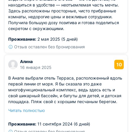
находиться в удобстве — неотъемлемая часть мечты.
Здесь расположены просторные, чисто прибранные
комнаты, недорогие цены и вежливые сотрудники.
Получила большую дозу позитива и готова поделиться
секретом с окружающими.
Проживание:
2 мая 2025 (5 дней)
Отзыв оставлен без бронирования
Алина
10
16 января 2025
В Анапе выбрали отель Терраса, расположенный вдоль
первой линии от моря. Я бы сказала это даже
многофункциональный комплекс, ведь здесь есть и
свой шикарный бассейн, и батуты для детей, и детская
площадка. Пляж свой с хорошим песчаным берегом.
Работает на территории ресторан по системе шведский
Читать полностью
стол. В номере нам тоже все понравилось. Мы
занимали трехместные вариант, в котором был даже
Проживание:
11 сентября 2024 (6 дней)
свой маленький холодильник. Рекомендуем.
Отзыв оставлен без бронирования