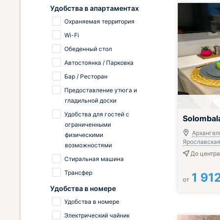
Удобства в апартаментах
Охраняемая территория
Wi-Fi
Обеденный стол
Автостоянка / Парковка
Бар / Ресторан
Предоставление утюга и
гладильной доски
Удобства для гостей с
Solombal
ограниченными
Архангел
физическими
Ярославская
возможностями
До центра
Стиральная машина
Трансфер
1 91
от
Удобства в номере
Удобства в номере
Электрический чайник