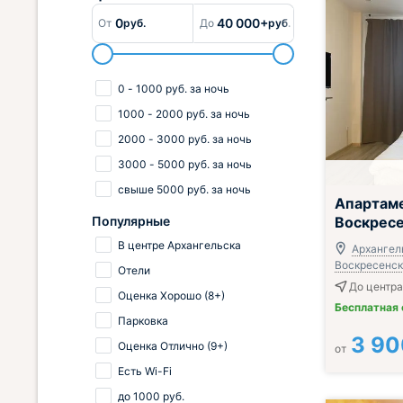
0
40 000+
От
руб.
До
руб.
0
-
1000
руб.
за ночь
1000
-
2000
руб.
за ночь
2000
-
3000
руб.
за ночь
3000
-
5000
руб.
за ночь
свыше
5000
руб.
за ночь
Апартам
Популярные
Воскресе
В центре Архангельска
Архангель
Воскресенска
Отели
До центра
Оценка Хорошо (8+)
Бесплатная
Парковка
3 90
Оценка Отлично (9+)
от
Есть Wi-Fi
до
1000
руб.