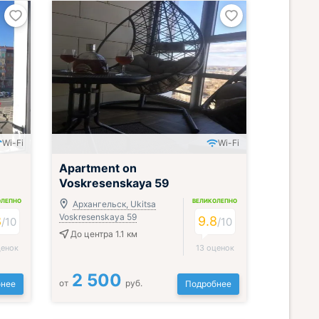
Wi-Fi
Wi-Fi
Apartment on
Voskresenskaya 59
ОЛЕПНО
ВЕЛИКОЛЕПНО
Архангельск, Ukitsa
Voskresenskaya 59
8
9.8
/
10
/
10
До центра 1.1 км
ценок
13 оценок
2 500
от
руб.
нее
Подробнее