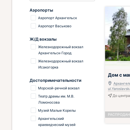
Аэропорты
Аэропорт Архангельск
Аэропорт Васьково
Ж/Д вокзалы
Железнодорожный вокзал
Архангельск-Город
Железнодорожный вокзал
Исакогорка
Дом с ма
Достопримечательности
Архангел
Морской-речной вокзал
ul.Yaroslavsk
До центра
Театр драмы им. М.В.
Ломоносова
Музей Малые Корелы
РАСПРОДА
Архангельский
краеведческий музей