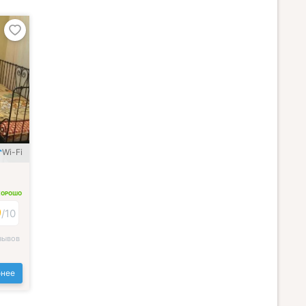
Wi-Fi
ХОРОШО
9
/
10
зывов
нее