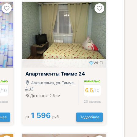
Wi-Fi
Апартаменты Тимме 24
АЛЬНО
НОРМАЛЬНО
Архангельск, ул. Тимме,
д. 24
4
6.6
/
10
/
10
До центра 2.5 км
зывов
20 оценок
1 596
от
руб.
нее
Подробнее