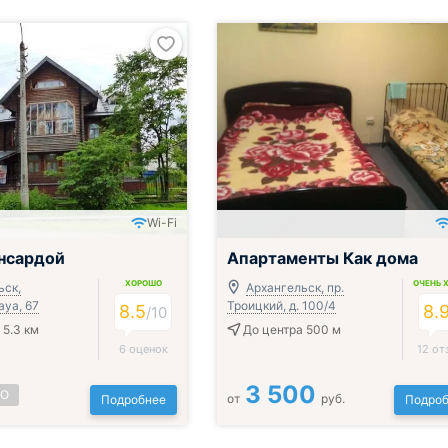
Wi-Fi
нсардой
Апартаменты Как дома
ХОРОШО
ОЧЕНЬ 
ьск,
Архангельск, пр.
aya, 67
Троицкий, д. 100/4
8.5
8.
/
10
 5.3 км
До центра 500 м
6 оценок
12 от
3 500
НО
от
руб.
Подробнее
Подроб