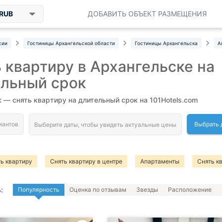
RUB
ДОБАВИТЬ ОБЪЕКТ РАЗМЕЩЕНИЯ
сии
Гостиницы Архангельской области
Гостиницы Архангельска
А
 квартиру в Архангельске на
ельный срок
 — снять квартиру на длительный срок на 101Hotels.com
Выбрать 
ь квартиру
Снять квартиру в центре
Апартаменты
Снять к
:
Популярность
Оценка по отзывам
Звезды
Расположение