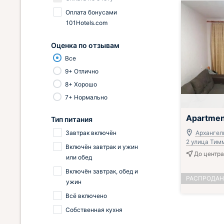
Оплата бонусами
101Hotels.com
Оценка по отзывам
Все
9+ Отлично
8+ Хорошо
7+ Нормально
Apartmen
Тип питания
Завтрак включён
Архангель
2 улица Тим
Включён завтрак и ужин
До центра
или обед
Включён завтрак, обед и
РАСПРОДА
ужин
Всё включено
Собственная кухня