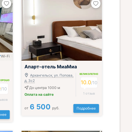
Wi-Fi
Апарт-отель МиаМиа
ВЕЛИКОЛЕПНО
Архангельск, ул. Попова,
д. 3с2
ХОРОШО
10.0
/
10
9
До центра 1000 м
/
10
1 отзыв
Оплата на сайте
зывов
6 500
от
руб.
Подробнее
нее