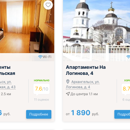
Wi-Fi
енты
Апартаменты На
льская
Логинова, 4
НОРМАЛЬНО
ХОР
ск, ул.
Архангельск, ул.
ая, д. 43
Логинова, д. 4
7.6
8.
/
10
 2.5 км
До центра 1.1 км
11 оценок
6 оц
6
1 890
руб.
от
руб.
Подробнее
Подроб