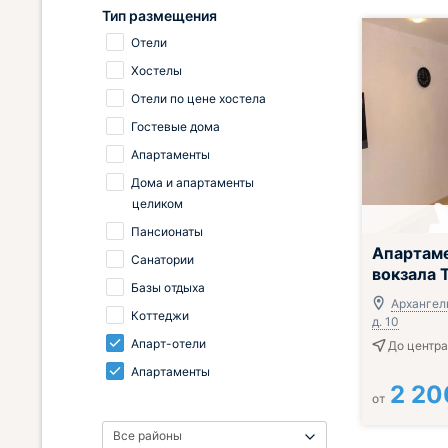
Тип размещения
Отели
Хостелы
Отели по цене хостела
Гостевые дома
Апартаменты
Дома и апартаменты
целиком
Пансионаты
Апартам
Санатории
вокзала 
Базы отдыха
Архангель
Коттеджи
д. 10
Апарт-отели
До центра
Апартаменты
2 20
от
Все районы