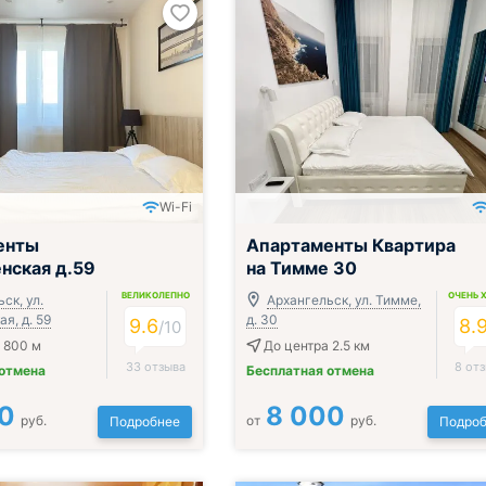
Wi-Fi
енты
Апартаменты Квартира
нская д.59
на Тимме 30
ВЕЛИКОЛЕПНО
ОЧЕНЬ 
ск, ул.
Архангельск, ул. Тимме,
я, д. 59
д. 30
9.6
8.
/
10
 800 м
До центра 2.5 км
33 отзыва
8 от
 отмена
Бесплатная отмена
0
8 000
руб.
от
руб.
Подробнее
Подроб