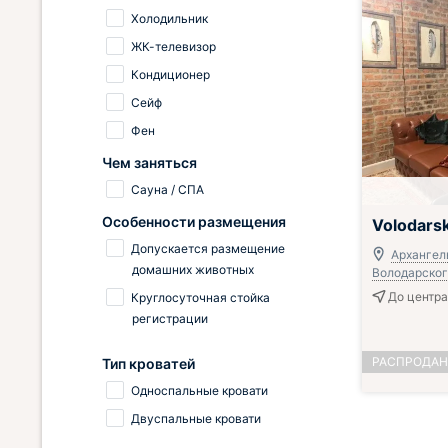
Холодильник
ЖК-телевизор
Кондиционер
Сейф
Фен
Чем заняться
Сауна / СПА
Особенности размещения
Volodars
Допускается размещение
Архангель
домашних животных
Володарско
До центра
Круглосуточная стойка
регистрации
РАСПРОДА
Тип кроватей
Односпальные кровати
Двуспальные кровати