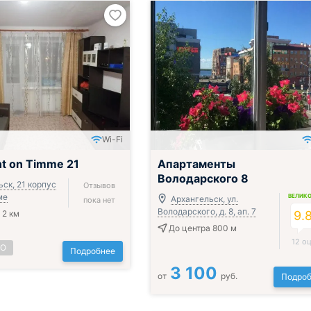
Wi-Fi
t on Timme 21
Апартаменты
Володарского 8
ск, 21 корпус
Отзывов
ме
ВЕЛИК
Архангельск, ул.
пока нет
Володарского, д. 8, ап. 7
 2 км
9.
До центра 800 м
12 о
НО
Подробнее
3 100
от
руб.
Подроб