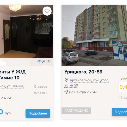
Wi-Fi
енты У Ж/Д
Урицкого, 20-59
Тимме 10
ОТЛ
Архангельск, Урицкого,
20 кв 59
ск, ул. Тимме,
9.
Отзывов
До центра 2.2 км
пока нет
13 о
 2.4 км
0
РАСПРОДАНО
Подроб
руб.
Подробнее