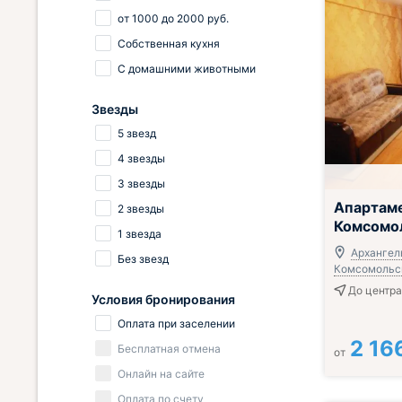
от
1000
до
2000
руб.
Собственная кухня
С домашними животными
Звезды
5 звезд
4 звезды
3 звезды
Апартам
2 звезды
Комсомо
1 звезда
Архангель
Без звезд
Комсомольск
До центра
Условия бронирования
Оплата при заселении
2 16
Бесплатная отмена
от
Онлайн на сайте
Оплата по счету