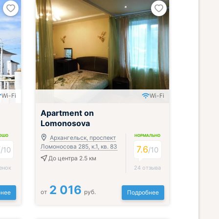
Wi-Fi
Wi-Fi
Apartment on
Lomonosova
ОШО
НОРМАЛЬНО
Архангельск, проспект
Ломоносова 285, к.1, кв. 83
7
7.6
/
10
/
10
До центра 2.5 км
енок
24 отзыва
2 016
от
руб.
нее
Подробнее