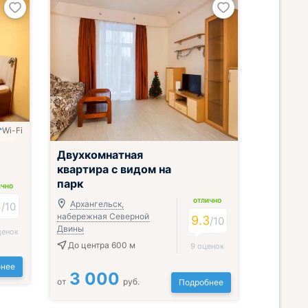
Wi-Fi
Двухкомнатная
квартира с видом на
парк
ИЧНО
ОТЛИЧНО
4
Архангельск,
/
10
набережная Северной
9.3
/
10
Двины
ценок
До центра 600 м
9 оценок
нее
3 000
от
руб.
Подробнее