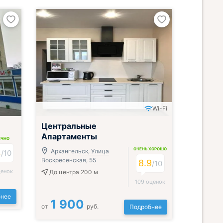
Wi-Fi
Центральные
Апартаменты
ИЧНО
ОЧЕНЬ ХОРОШО
4
Архангельск, Улица
/
10
Воскресенская, 55
8.9
/
10
ценок
До центра 200 м
109 оценок
нее
1 900
от
руб.
Подробнее