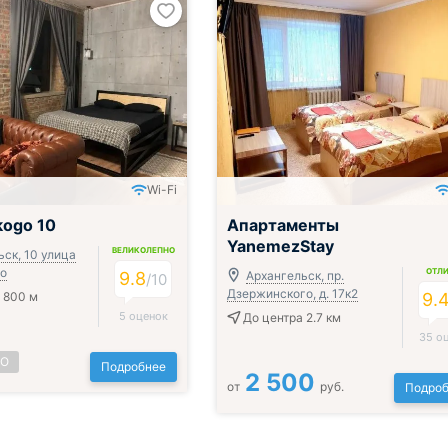
Wi-Fi
kogo 10
Апартаменты
YanemezStay
ВЕЛИКОЛЕПНО
ск, 10 улица
го
ОТЛ
9.8
Архангельск, пр.
/
10
Дзержинского, д. 17к2
 800 м
9.
5 оценок
До центра 2.7 км
35 о
НО
Подробнее
2 500
от
руб.
Подроб