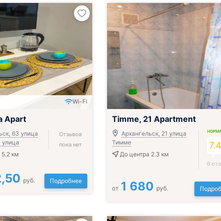
Wi-Fi
a Apart
Timme, 21 Apartment
НОРМ
ьск, 63 улица
Архангельск, 21 улица
Отзывов
 улица
Тимме
7.
пока нет
 5.2 км
До центра 2.3 км
6 от
2,50
руб.
Подробнее
1 680
от
руб.
Подроб