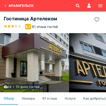
АРХАНГЕЛЬСК
Гостиница Артелеком
61 отзыв гостей
8.7
68 + 10 фото гостей
Обзор
Номера
61 отзыв
Услуги
Как добратьс