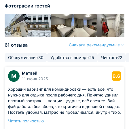
Фотографии гостей
61 отзыва
Сначала рекомендуемые
Обслуживание
30
Удобства в номере
25
Чистота
22
Матвей
М
9.6
11 июня 2025
Хороший вариант для командировки — есть всё, что
нужно для отдыха после рабочего дня. Приятно удивил
плотный завтрак — порции щедрые, всё свежее. Вай-
фай работал без сбоев, что критично в деловой поездке.
Постель удобная, матрас не проваливался. Внутри тихо,
даже несмотря на близость к дороге. По вечерам
Читать полностью
приятно было просто сидеть в кресле у окна.