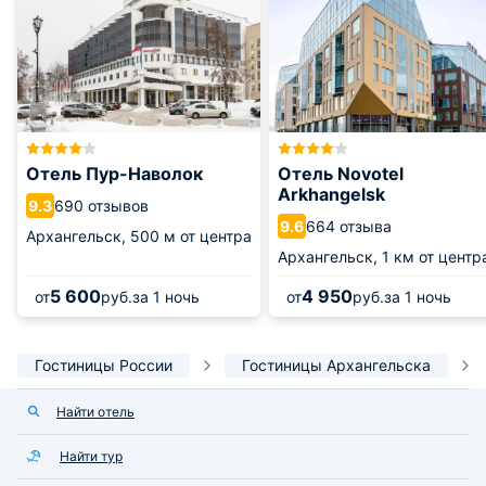
Отель Пур-Наволок
Отель Novotel
Arkhangelsk
690 отзывов
9.3
664 отзыва
9.6
Архангельск,
500 м от центра
Архангельск,
1 км от центр
5 600
4 950
от
руб.
за 1 ночь
от
руб.
за 1 ночь
Гостиницы России
Гостиницы Архангельска
Найти отель
Найти тур