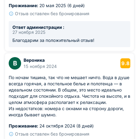
Из недостатков: только не хватало настольной лампы —
Проживание:
20 мая 2025 (6 дней)
приходилось пользоваться верхним светом даже для
чтения.
Отзыв оставлен без бронирования
Ответ администрации :
27 ноября 2025
Благодарим за положительный отзыв!
Вероника
В
9.8
15 ноября 2024
По ночам тишина, так что не мешает ничто. Вода в душе
всегда горячая, а постельное белье и полотенца — в
идеальном состоянии. В общем, это место идеально
подходит для спокойного отдыха. Чистота на высоте, и в
целом атмосфера располагает к релаксации.
Из недостатков: номера с окнами на сторону дороги,
иногда бывает шумно.
Проживание:
24 октября 2024 (8 дней)
Отзыв оставлен без бронирования