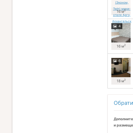
2
16 м
4
2
16 м
6
2
18 м
Обрати
Дополните
и размеще