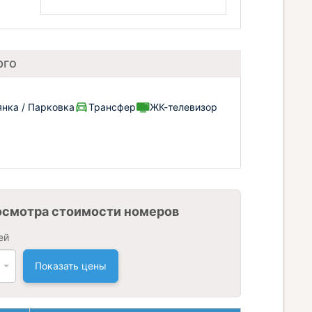
рго
янка / Парковка
Трансфер
ЖК-телевизор
осмотра стоимости номеров
ей
Показать цены