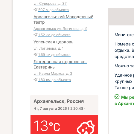
ул. Суворова, д. 37
507 м
до объекта
Архангельский Молодежный
театр
Архангельск ул. Логинова, д. 9
Мини-оте
1.52 км
до объекта
Успенская церковь
Номера с
ул. Логинова, д. 1
отдыха. 
1.69 км
до объекта
средства
Лютеранская церковь св.
Можно за
Екатерины
ул. Карла Маркса, д. 3
Удачное 
1.80 км
до объекта
крупных 
Также ря
Мы ре
Архангельск, Россия
в Арханг
Чт, 7 августа 2026
(
2:20:50
)
13