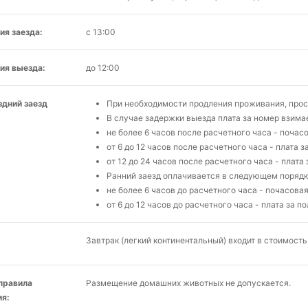
ия заезда:
с 13:00
ия выезда:
до 12:00
здний заезд
При необходимости продления проживания, про
В случае задержки выезда плата за номер взим
не более 6 часов после расчетного часа - почас
от 6 до 12 часов после расчетного часа - плата 
от 12 до 24 часов после расчетного часа - плат
Ранний заезд оплачивается в следующем порядк
не более 6 часов до расчетного часа - почасовая
от 6 до 12 часов до расчетного часа - плата за 
Завтрак (легкий континентальный) входит в стоимость
 правила
Размещение домашних животных не допускается.
я: