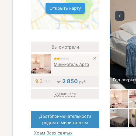
Открыть карту
Вы смотрели
Мини-отель Арго
Год открыт
9.3
2 850
/ 10
от
руб.
Удалить все
Достопримечательности
рядом с мини-отелем
Храм Всех святых