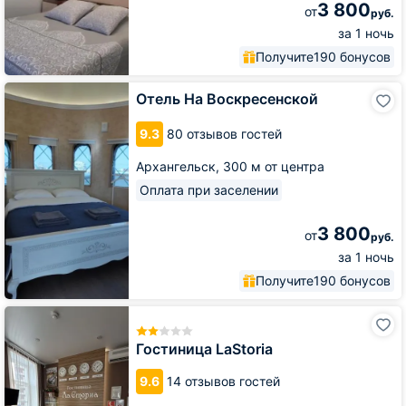
3 800
от
руб.
за 1 ночь
Получите
190 бонусов
Отель
Отель На Воскресенской
На
Воскресенской
9.3
80 отзывов гостей
Архангельск,
300 м от центра
Оплата при заселении
3 800
от
руб.
за 1 ночь
Получите
190 бонусов
Гостиница
LaStoria
Гостиница LaStoria
9.6
14 отзывов гостей