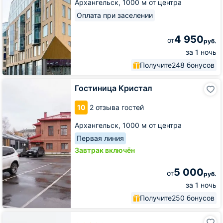
Архангельск,
1000 м от центра
Оплата при заселении
4 950
от
руб.
за 1 ночь
Получите
248 бонусов
Гостиница
Гостиница Кристал
Кристал
10
2 отзыва гостей
Архангельск,
1000 м от центра
Первая линия
Завтрак включён
5 000
от
руб.
за 1 ночь
Получите
250 бонусов
Отель