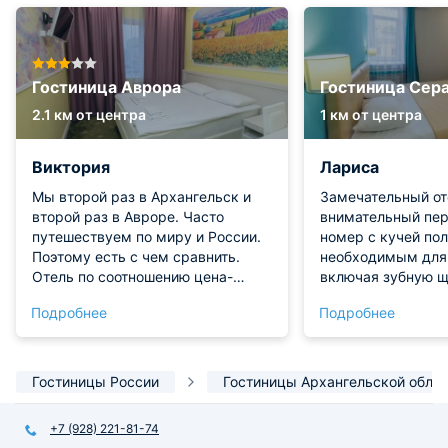
Гостиница Аврора
Гостиница Сер
2.1 км от центра
1 км от центра
Виктория
Лариса
Мы второй раз в Архангельск и
Замечательный от
второй раз в Авроре. Часто
внимательный пер
путешествуем по миру и России.
номер с кучей пол
Поэтому есть с чем сравнить.
необходимым для 
Отель по соотношению цена-
включая зубную щ
качество идеален . Номера
Белоснежный хала
Подробнее
Подробнее
комфортные, чистота и
мягкие и удобные.
обслуживание выше всяких
включён завтрак-
похвал. А холл и зона ресепшен,
достаточно хорош
подобны филиалу Эрмитажа ( мы
замечательная ко
Гостиницы России
Гостиницы Архангельской обла
из Петербурга). Отель прекрасен
Расположение отел
по всем показателям. Сотрудники
пешеходной ул.Чу
+7 (928) 221-81-74
профессионалы и очень любезные
Лучинского, а та