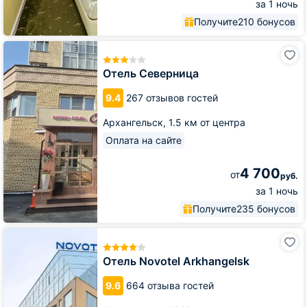
за 1 ночь
Получите
210 бонусов
Отель
Северница
Отель Северница
9.4
267 отзывов гостей
Архангельск,
1.5 км от центра
Оплата на сайте
4 700
от
руб.
за 1 ночь
Получите
235 бонусов
Отель
Novotel
Arkhangelsk
Отель Novotel Arkhangelsk
9.6
664 отзыва гостей