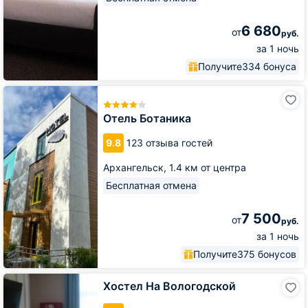
6 680
от
руб.
за 1 ночь
Получите
334 бонуса
Отель
Ботаника
Отель Ботаника
9.8
123 отзыва гостей
Архангельск,
1.4 км от центра
Бесплатная отмена
7 500
от
руб.
за 1 ночь
Получите
375 бонусов
Хостел
Хостел На Вологодской
На
Вологодской