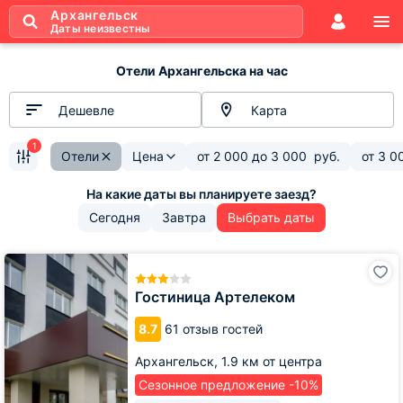
Архангельск
Даты неизвестны
Отели Архангельска на час
Дешевле
Карта
1
Отели
Цена
от
2 000
до
3 000
руб.
от
3 0
Сегодня
Завтра
Выбрать даты
Гостиница
Артелеком
Гостиница Артелеком
8.7
61 отзыв гостей
Архангельск,
1.9 км от центра
Сезонное предложение -10%