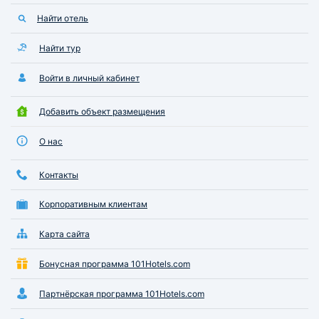
и красивые. Если еще раз
Сев.Двины. Я оче
Найти отель
приедем в этот город, то только в
своим пребывани
этот отель
и желаю этой гос
процветания и мно
Найти тур
Спасибо за хорош
Войти в личный кабинет
Добавить объект размещения
О нас
Контакты
Корпоративным клиентам
Карта сайта
Бонусная программа 101Hotels.com
Партнёрская программа 101Hotels.com