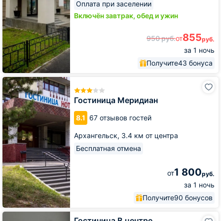
Оплата при заселении
Включён завтрак, обед и ужин
855
950
руб.
от
руб.
за 1 ночь
Получите
43 бонуса
Гостиница
Меридиан
Гостиница Меридиан
8.1
67 отзывов гостей
Архангельск,
3.4 км от центра
Бесплатная отмена
1 800
от
руб.
за 1 ночь
Получите
90 бонусов
Гостиница
Гостиница В центре