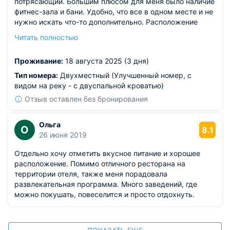
потрясающий. Большим плюсом для меня было наличие
фитнес-зала и бани. Удобно, что все в одном месте и не
нужно искать что-то дополнительно. Расположение
относительно достопримечательностей, центра города
Читать полностью
и вокзала просто шикарное. Если окажусь в
Архангельске еще раз, то заселюсь сюда снова.
Проживание:
18 августа 2025 (3 дня)
Спасибо!
Тип номера:
Двухместный (Улучшенный номер, с
видом на реку - с двуспальной кроватью)
Отзыв оставлен без бронирования
Ольга
О
8.1
26 июня 2019
Отдельно хочу отметить вкусное питание и хорошее
расположение. Помимо отличного ресторана на
территории отеля, также меня порадовала
развлекательная программа. Много заведений, где
можно покушать, повеселится и просто отдохнуть.