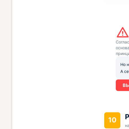
Согла
основа
принц
Но н
А с
ВЫ
Р
10
н