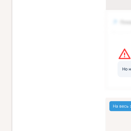
Пля
Первая 
База отд
песчано-
Но н
На весь 
Экск