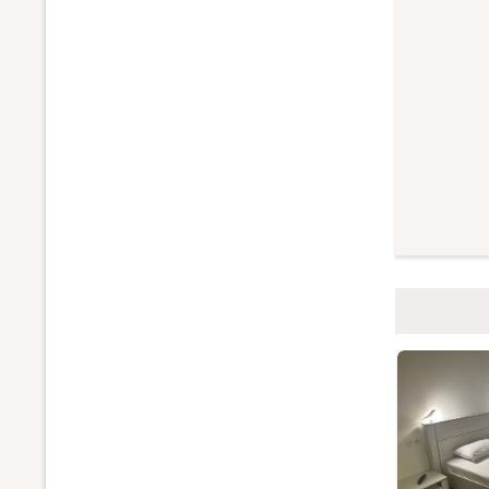
Экскур
Экскурси
Обзо
"Веч
"Дор
"Кра
"Дел
"Оке
"Акв