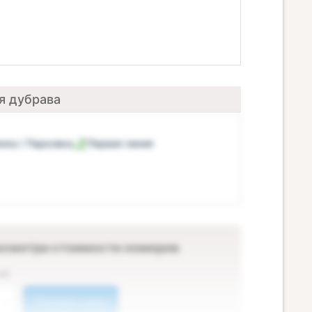
я дубрава
нка / Парковка
Первая линия
осмотра стоимости номеров
ей
Показать цены