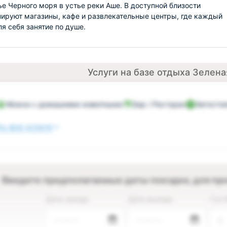
е Черного моря в устье реки Аше. В доступной близости
ируют магазины, кафе и развлекательные центры, где каждый
ля себя занятие по душе.
Услуги на базе отдыха Зелена
Можно с домашними животными
Бар / Ресторан
Автостоя
ь все услуги
Введите предполагаемые даты поездки, для пр
Дата заезда
Дата выезда
Гост
—.—.—
—.—.—
2