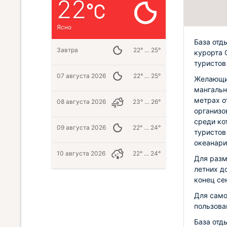
22
Ясно
База отд
Завтра
22° … 25°
курорта 
туристов
07 августа 2026
22° … 25°
Желающие
мангальн
метрах о
08 августа 2026
23° … 26°
организо
среди ко
09 августа 2026
22° … 24°
туристов
океанари
10 августа 2026
22° … 24°
Для разм
летних д
конец се
Для само
пользова
База отд