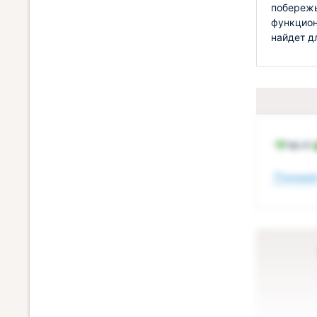
побережь
функцион
найдет д
Wi-Fi
Показат