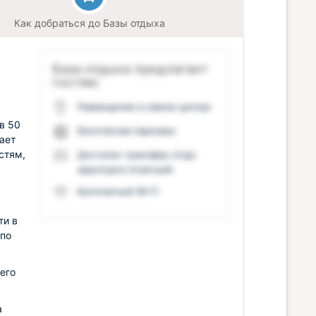
Как добраться до Базы отдыха
База отдыха предлагает
гостям:
Размещение в самом центре
в 50
Бесплатная парковка
ает
стям,
Доступен трансфер от/до
аэропорта (платный)
Бесплатный Wi-Fi
ти в
 по
его
а