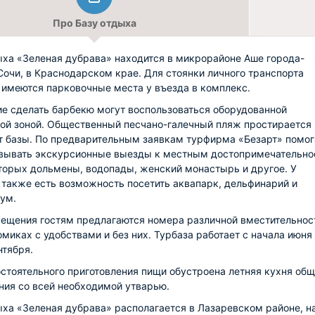
Про Базу отдыха
ыха «Зеленая дубрава» находится в микрорайоне Аше города-
Сочи, в Краснодарском крае. Для стоянки личного транспорта
 имеются парковочные места у въезда в комплекс.
 сделать барбекю могут воспользоваться оборудованной
ой зоной. Общественный песчано-галечный пляж простирается 
т базы. По предварительным заявкам турфирма «Безарт» помог
вывать экскурсионные выезды к местным достопримечательно
торых дольмены, водопады, женский монастырь и другое. У
 также есть возможность посетить аквапарк, дельфинарий и
ум.
ещения гостям предлагаются номера различной вместительнос
омиках с удобствами и без них. Турбаза работает с начала июня
нтября.
стоятельного приготовления пищи обустроена летняя кухня общ
ния со всей необходимой утварью.
ыха «Зеленая дубрава» располагается в Лазаревском районе, н