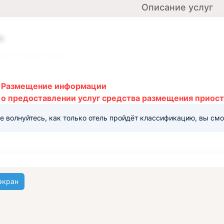
Описание услуг
ж
береговая линия
ыха «Зеленая дубрава» располагается на побережье Черного моря.
галечным покрытием. До берега нужно пройти всего 50 метров.
Размещение информации
о предоставлении услуг средства размещения приост
е волнуйтесь, как только отель пройдёт классификацию, вы см
экран
урсии, прогулки