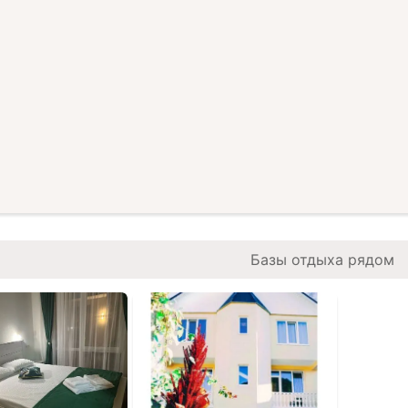
сионное обслуживание
и:
рная экскурсия по Сочи
ерний Сочи"
ога к храму"
сная поляна"
ьфинарий"
анариум"
апарк"
Базы отдыха рядом