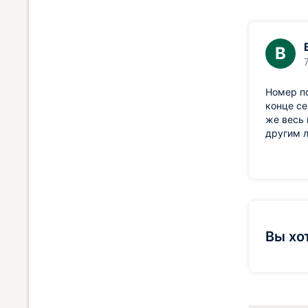
В
Номер по
конце се
же весь 
другим 
Вы хо