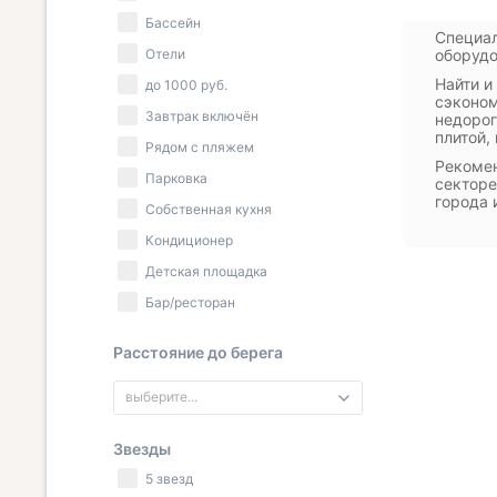
Бассейн
Специал
Отели
оборудо
Найти и
до
1000
руб.
сэконом
Завтрак включён
недорог
плитой,
Рядом с пляжем
Рекомен
Парковка
секторе
города 
Собственная кухня
Кондиционер
Детская площадка
Бар/ресторан
Расстояние до берега
выберите...
Звезды
5 звезд