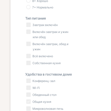
8+ Хорошо
7+ Нормально
Тип питания
Завтрак включён
Включён завтрак и ужин
или обед
Включён завтрак, обед и
ужин
Всё включено
Собственная кухня
Удобства в гостевом доме
Конференц-зал
Wi-Fi
Обеденный стол
Общая кухня
Микроволновая печь