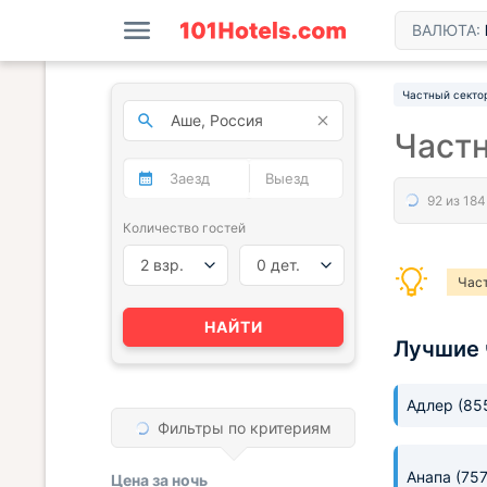
ВАЛЮТА:
Частный секто
Частн
Количество гостей
2 взр.
0 дет.
Час
НАЙТИ
Лучшие 
Адлер
(85
Фильтры по критериям
Анапа
(75
Цена за
ночь