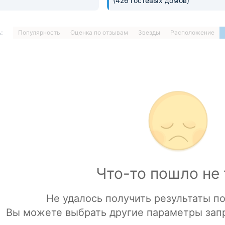
(426 гостевых домов)
:
Популярность
Оценка по отзывам
Звезды
Расположение
1
…
ДАЛЕЕ »
Загрузка отелей