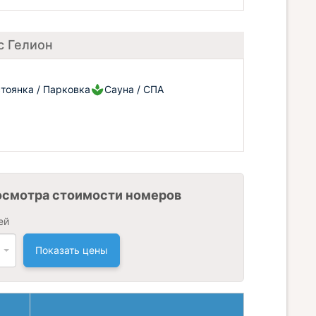
с Гелион
тоянка / Парковка
Сауна / СПА
осмотра стоимости номеров
ей
Показать цены