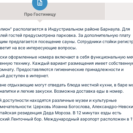
Про Гостиницу
елион" располагается в Индустриальном районе Барнаула. Для
лей гостей предусмотрена парковка. За дополнительную плату
им предлагается посещение сауны. Сотрудники стойки регист
тветит на все интересующие вопросы.
ски оформленные номера включают в себя функциональную ме
енную технику. Каждый вариант размещения имеет собственн
омнату. Предоставляются гигиенические принадлежности и
ый доступен в интернет.
ане отдыхающие могут отведать блюда местной кухни, в баре 
 напитки и легкие закуски. Возможна доставка еды в номер.
й доступности находятся различные музеи и культурные
мечательности: Церковь Иоанна Богослова, Александро-Невск
лтайская резиденция Деда Мороза. В 12 минутах езды есть
ский Ленточный бор. Международный аэропорт расположен в 1