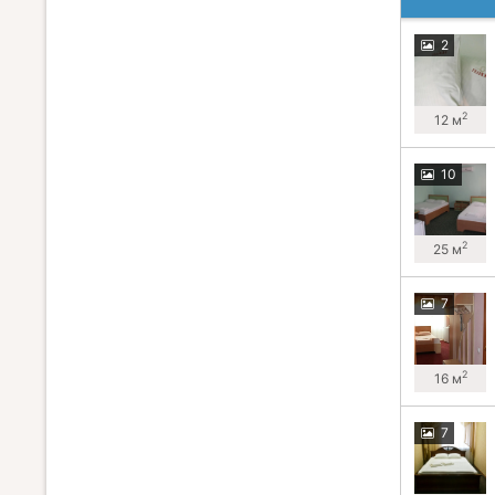
2
2
12 м
10
2
25 м
7
2
16 м
7