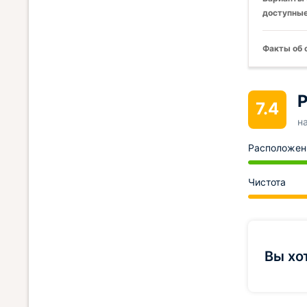
доступные
Факты об 
Р
7.4
н
Расположен
Чистота
Вы хо