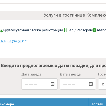
Услуги в гостинице Комплек
Круглосуточная стойка регистрации
Бар / Ресторан
Автос
ь все услуги
Введите предполагаемые даты поездки, для пр
Дата заезда
Дата выезда
Гост
—.—.—
—.—.—
2
я номера
Гостей