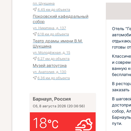
пл. Шукшина
4.45 км
до объекта
Покровский кафедральный
собор
ул. Никитина, д. 137
Отель "Г
6.18 км
до объекта
автомоби
отдыхающ
Театр драмы имени В.М.
Шукшина
готовы о
ул. Молодёжная, д. 15
Классиче
6.27 км
до объекта
и соврем
Музей автоугона
ванную к
ул. Анатолия, д. 130
бесплатн
6.36 км
до объекта
В рестор
заказать
Барнаул, Россия
В шагово
достопри
Сб, 8 августа 2026
(
20:36:57
)
собор, А
18
Барнауль
пути.