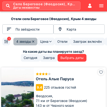
Село Береговое (Феодосия), Крым
Даты неизвестны
Отели села Береговое (Феодосия), Крым 4 звезды
По звёздности
Карта
1
4 звезды
Цена
Отели
Завтрак включён
Сегодня
Завтра
Выбрать даты
Отель
Алые
Паруса
Отель Алые Паруса
9.4
225 отзывов гостей
Феодосия,
7.1 км от Береговое (Феодосия)
143 м от Черного моря