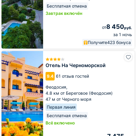
Бесплатная отмена
Завтрак включён
8 450
от
руб.
за 1 ночь
Получите
423 бонуса
Отель
На
Черноморской
Отель На Черноморской
9.4
61 отзыв гостей
Феодосия,
4.8 км от Береговое (Феодосия)
47 м от Черного моря
Первая линия
Бесплатная отмена
Всё включено