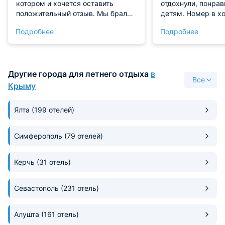
котором и хочется оставить
отдохнули, понрав
положительный отзыв. Мы брали
детям. Номер в х
Люкс на троих со своим
состоянии, мебел
Подробнее
Подробнее
балконом. Номер просторный с
наличие балкона с
комфортабельной кроватью и
тоже. Совсем ряд
дополнительным местом. С
домом есть магаз
балкона открывается
пляж. На террито
Другие города для летнего отдыха
в
потрясающий вид и сам балкон
функционируют дв
Все
настолько большой, как отдельная
один для взрослых
Крыму
терраса. Кухня есть общая на
детей. Очень уютн
первом этаже. При отеле
Ялта
(199 отелей)
работает хороший ресторан.
Симферополь
(79 отелей)
Керчь
(31 отель)
Севастополь
(231 отель)
Алушта
(161 отель)