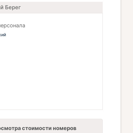
ый Берег
персонала
кий
осмотра стоимости номеров