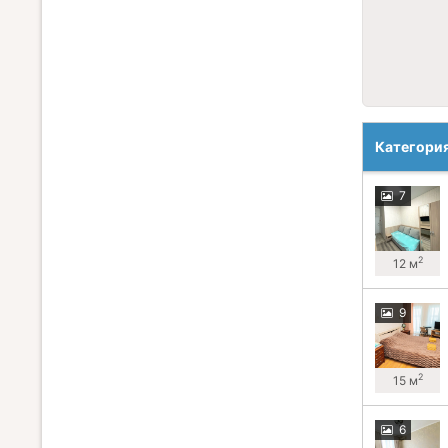
Категори
7
2
12 м
9
2
15 м
6