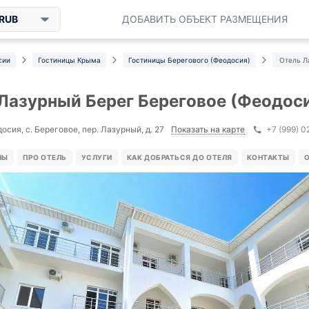
RUB
ДОБАВИТЬ ОБЪЕКТ РАЗМЕЩЕНИЯ
сии
Гостиницы Крыма
Гостиницы Берегового (Феодосия)
Отель Л
Лазурный Берег Береговое (Феодос
Показать на карте
осия, с. Береговое, пер. Лазурный, д. 27
+7 (999) 
НЫ
ПРО ОТЕЛЬ
УСЛУГИ
КАК ДОБРАТЬСЯ ДО ОТЕЛЯ
КОНТАКТЫ
О