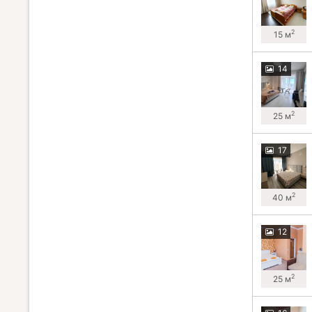
2
15 м
14
2
25 м
17
2
40 м
12
2
25 м