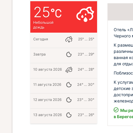
25
Небольшой
дождь
Отель «Л
Черного 
Сегодня
25° … 25°
К размещ
различны
Завтра
23° … 29°
ванная к
для отды
10 августа 2026
24° … 28°
Поблизос
К услуга
11 августа 2026
24° … 30°
детские 
достопри
12 августа 2026
23° … 30°
железнод
Мы ре
13 августа 2026
23° … 26°
в Берего