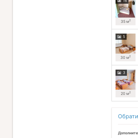
16
2
35 м
5
2
30 м
3
2
20 м
Обрати
Дополните