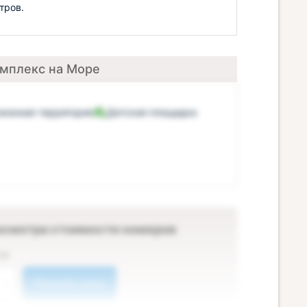
тров.
омплекс на Море
оженная территория
Детская площадка
осмотра стоимости номеров
ей
Показать цены