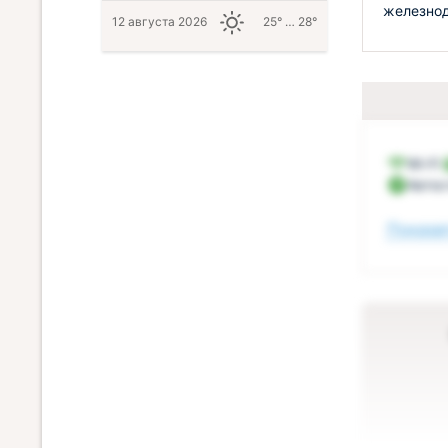
железнод
12 августа 2026
25° … 28°
Wi-Fi
Автос
Показат