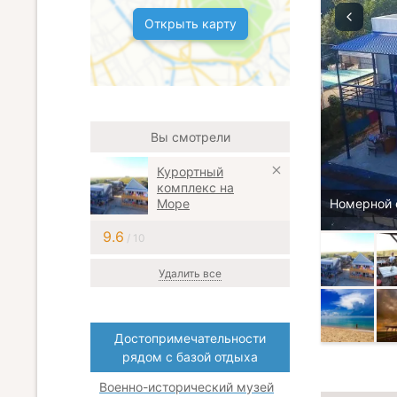
Открыть карту
Вы смотрели
Курортный
комплекс на
Море
Номерной 
9.6
/ 10
Удалить все
Достопримечательности
рядом с базой отдыха
Военно-исторический музей