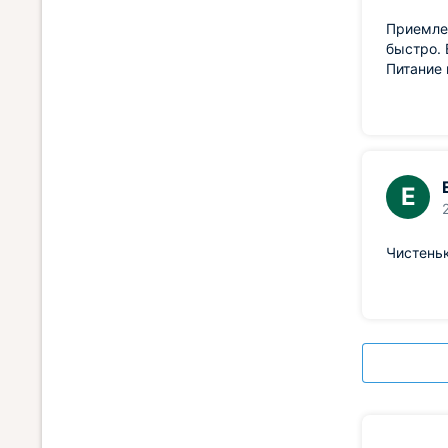
Приемлем
быстро. 
Питание 
Е
Чистеньк