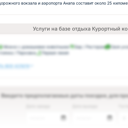
орожного вокзала и аэропорта Анапа составит около 25 киломе
Услуги на базе отдыха Курортный к
Можно с домашними животными
Бар / Ресторан
Своя ух
тоянка / Парковка
Первая линия
ь все услуги
Введите предполагаемые даты поездки, для пр
Дата заезда
Дата выезда
Гост
—.—.—
—.—.—
2