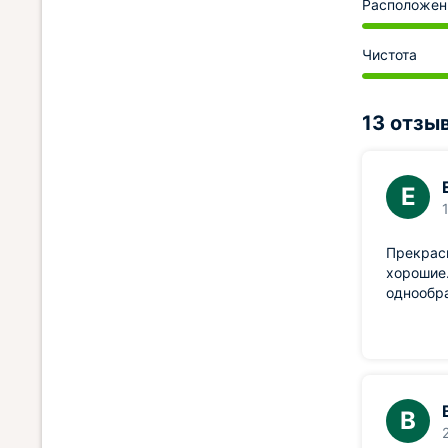
Расположен
Чистота
13 отзы
Е
Прекрасн
хорошие.
однообра
В