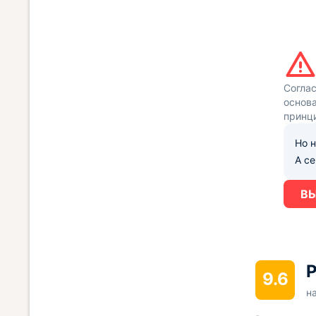
Согла
основа
принц
Но н
А с
ВЫ
Р
9.6
н