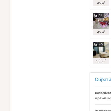
2
45 м
13
2
45 м
40
2
100 м
Обрати
Дополните
и размеще
Регистрац