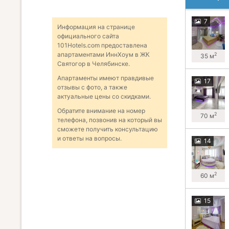
7
Информация на странице
официального сайта
101Hotels.com предоставлена
апартаментами ИннХоум в ЖК
2
35 м
Святогор в Челябинске.
Апартаменты имеют правдивые
17
отзывы с фото, а также
актуальные цены со скидками.
Обратите внимание на номер
2
70 м
телефона, позвонив на который вы
сможете получить консультацию
и ответы на вопросы.
14
2
60 м
15