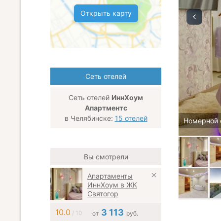
Открыть карту
Сеть отелей
Сеть отелей
ИннХоум
Апартментс
в Челябинске:
15 отелей
Номерной 
Вы смотрели
Апартаменты
ИннХоум в ЖК
Святогор
10.0
3 113
/ 10
от
руб.