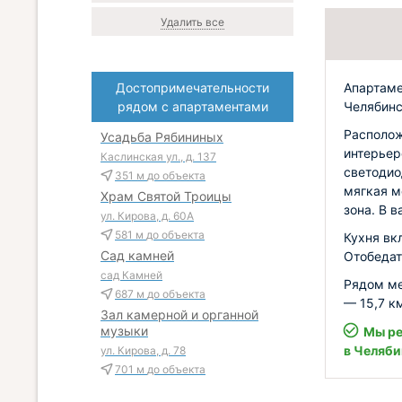
Удалить все
Апартаме
Достопримечательности
Челябинс
рядом с апартаментами
Располож
Усадьба Рябининых
интерьер
Каслинская ул., д. 137
светодио
351 м
до объекта
мягкая м
Храм Святой Троицы
зона. В 
ул. Кирова, д. 60А
581 м
до объекта
Кухня вк
Сад камней
Отобедат
сад Камней
Рядом ме
687 м
до объекта
— 15,7 к
Зал камерной и органной
музыки
Мы ре
в Челяби
ул. Кирова, д. 78
701 м
до объекта