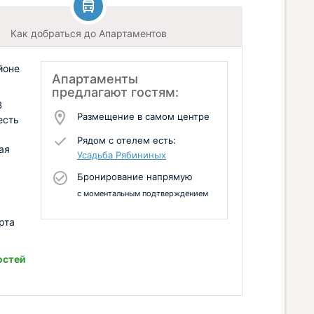
Как добраться до Апартаментов
йоне
Апартаменты
предлагают гостям:
В
Размещение в самом центре
есть
Рядом с отелем есть:
ая
Усадьба Рябининых
Бронирование напрямую
с моментальным подтверждением
рта
остей