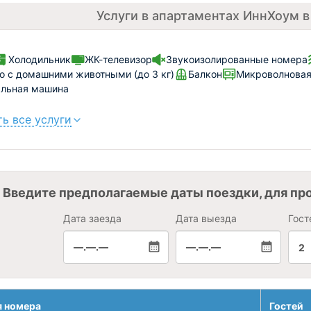
Услуги в апартаментах ИннХоум 
Холодильник
ЖК-телевизор
Звукоизолированные номера
 с домашними животными (до 3 кг)
Балкон
Микроволновая
альная машина
ь все услуги
Введите предполагаемые даты поездки, для пр
Дата заезда
Дата выезда
Гост
—.—.—
—.—.—
2
я номера
Гостей