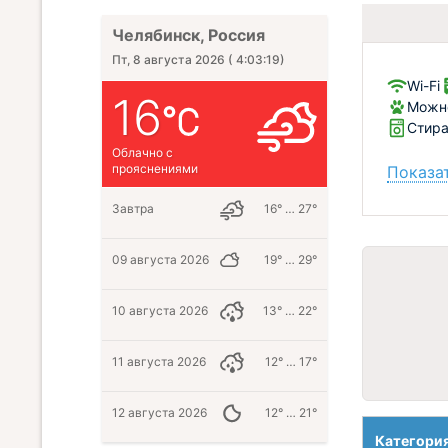
Челябинск, Россия
Пт, 8 августа 2026
(
4:03:20
)
Wi-Fi
16
Можно
Стир
Облачно с
прояснениями
Показат
Завтра
16° … 27°
09 августа 2026
19° … 29°
10 августа 2026
13° … 22°
11 августа 2026
12° … 17°
12 августа 2026
12° … 21°
Категори