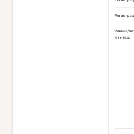
Регистрац
Ранний/по
и выезд: